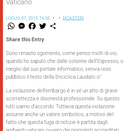
Vaticano
LUGLIO 07, 2015 16:05
DICASTERI
W
M
F
T
S
h
e
a
w
h
a
s
c
i
a
t
s
e
t
r
Share this Entry
s
e
b
t
e
A
n
o
e
p
g
o
r
Sono rimasto sgomento, come penso molti di voi,
p
e
k
quando ho saputo che dalle colonne dell’Espresso, o
r
meglio dal suo portale informatico, veniva reso
pubblico il testo della Enciclica
Laudato si’
.
La violazione dell’embargo è in sé un atto di grave
scorrettezza e disonestà professionale. Su questo
tutti siamo d’accordo. Tuttavia questa violazione
assume anche un valore simbolico, a motivo del
fatto che questa fuga di notizie è partita dagli
ambienti vaticani, ovvero dai giornalisti accreditati