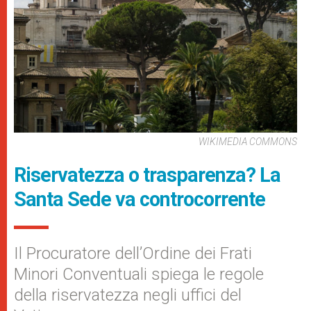
WIKIMEDIA COMMONS
Riservatezza o trasparenza? La
Santa Sede va controcorrente
Il Procuratore dell’Ordine dei Frati
Minori Conventuali spiega le regole
della riservatezza negli uffici del