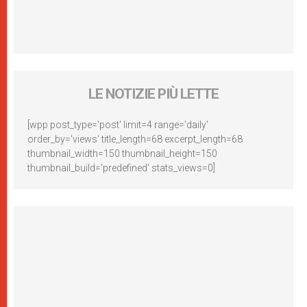
LE NOTIZIE PIÙ LETTE
[wpp post_type='post' limit=4 range='daily'
order_by='views' title_length=68 excerpt_length=68
thumbnail_width=150 thumbnail_height=150
thumbnail_build='predefined' stats_views=0]