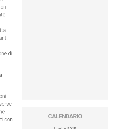
non
nte
tta,
nti.
one di
a
oni
isorse
che
CALENDARIO
ti con