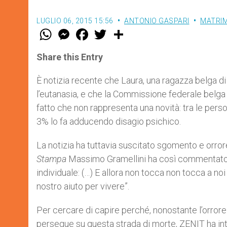
LUGLIO 06, 2015 15:56
ANTONIO GASPARI
MATRIM
W
M
F
T
S
h
e
a
w
h
a
s
c
i
a
t
s
e
t
r
Share this Entry
s
e
b
t
e
A
n
o
e
p
g
o
r
È notizia recente che Laura, una ragazza belga di
p
e
k
l’eutanasia, e che la Commissione federale belga p
r
fatto che non rappresenta una novità: tra le perso
3% lo fa adducendo disagio psichico.
La notizia ha tuttavia suscitato sgomento e orror
Stampa
Massimo Gramellini ha così commentato: “
individuale: (…) E allora non tocca non tocca a noi 
nostro aiuto per vivere”.
Per cercare di capire perché, nonostante l’orrore 
persegue su questa strada di morte, ZENIT ha inte