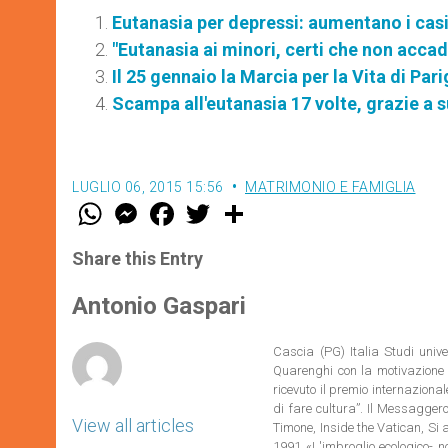
Eutanasia per depressi: aumentano i cas
"Eutanasia ai minori, certi che non accadr
Il 25 gennaio la Marcia per la Vita di Par
Scampa all'eutanasia 17 volte, grazie a 
LUGLIO 06, 2015 15:56
MATRIMONIO E FAMIGLIA
W
M
F
T
S
h
e
a
w
h
a
s
c
i
a
t
s
e
t
r
Share this Entry
s
e
b
t
e
A
n
o
e
p
g
o
r
Antonio Gaspari
p
e
k
r
Cascia (PG) Italia Studi unive
Quarenghi con la motivazione d
ricevuto il premio internazional
di fare cultura”. Il Messaggero,
View all articles
Timone, Inside the Vatican, Si
1991 «L'imbroglio ecologico- no