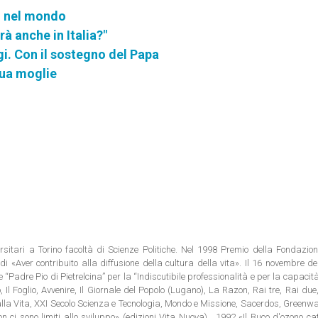
i nel mondo
à anche in Italia?"
igi. Con il sostegno del Papa
sua moglie
rsitari a Torino facoltà di Scienze Politiche. Nel 1998 Premio della Fondazion
i «Aver contribuito alla diffusione della cultura della vita». Il 16 novembre d
e “Padre Pio di Pietrelcina” per la “Indiscutibile professionalità e per la capacit
 Il Foglio, Avvenire, Il Giornale del Popolo (Lugano), La Razon, Rai tre, Rai due,
 alla Vita, XXI Secolo Scienza e Tecnologia, Mondo e Missione, Sacerdos, Green
n ci sono limiti allo sviluppo» (edizioni Vita Nuova) . 1992 «Il Buco d'ozono ca