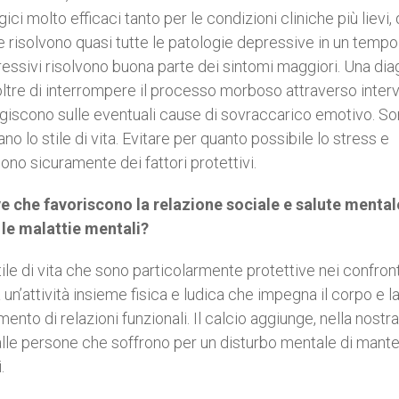
ci molto efficaci tanto per le condizioni cliniche più lievi,
e risolvono quasi tutte le patologie depressive in un tempo
ressivi risolvono buona parte dei sintomi maggiori. Una dia
ltre di interrompere il processo morboso attraverso interv
agiscono sulle eventuali cause di sovraccarico emotivo. S
o lo stile di vita. Evitare per quanto possibile lo stress e
ono sicuramente dei fattori protettivi.
ve che favoriscono la relazione sociale e salute mental
n le malattie mentali?
stile di vita che sono particolarmente protettive nei confront
n’attività insieme fisica e ludica che impegna il corpo e l
nto di relazioni funzionali. Il calcio aggiunge, nella nostra
alle persone che soffrono per un disturbo mentale di mant
.