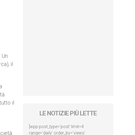
. Un
a), il
a
tà
utto il
LE NOTIZIE PIÙ LETTE
[wpp post_type='post' limit=4
ocietà
range='daily' order_by='views'