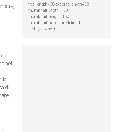
title_length=68 excerpt_length=68
hiatry,
thumbnail_width=150
thumbnail_height=150
thumbnail_build='predefined'
stats_views=0]
o di
ca nel
lle
za di
pare
 Il