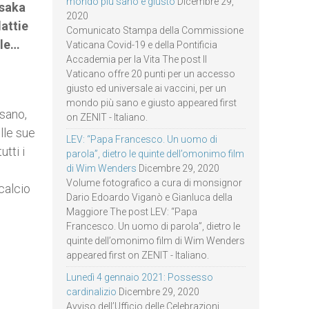
mondo più sano e giusto
Dicembre 29,
Osaka
2020
attie
Comunicato Stampa della Commissione
ile…
Vaticana Covid-19 e della Pontificia
Accademia per la Vita The post Il
Vaticano offre 20 punti per un accesso
giusto ed universale ai vaccini, per un
mondo più sano e giusto appeared first
 sano,
on ZENIT - Italiano.
lle sue
LEV: “Papa Francesco. Un uomo di
tti i
parola”, dietro le quinte dell’omonimo film
di Wim Wenders
Dicembre 29, 2020
Volume fotografico a cura di monsignor
calcio
Dario Edoardo Viganò e Gianluca della
Maggiore The post LEV: “Papa
Francesco. Un uomo di parola”, dietro le
quinte dell’omonimo film di Wim Wenders
appeared first on ZENIT - Italiano.
Lunedì 4 gennaio 2021: Possesso
cardinalizio
Dicembre 29, 2020
Avviso dell’Ufficio delle Celebrazioni