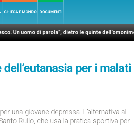
A
CHIESA E MONDO
DOCUMENTI
di parola”, dietro le quinte dell’omonimo film di Wi
 dell’eutanasia per i malati
” per una giovane depressa. L’alternativa al
Santo Rullo, che usa la pratica sportiva per