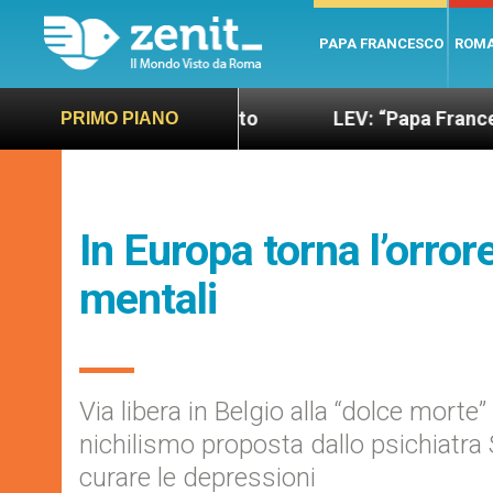
PAPA FRANCESCO
ROM
iù sano e giusto
LEV: “Papa Francesco. Un uomo 
PRIMO PIANO
In Europa torna l’orrore
mentali
Via libera in Belgio alla “dolce morte
nichilismo proposta dallo psichiatra 
curare le depressioni