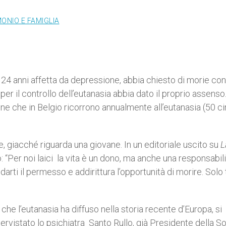
ONIO E FAMIGLIA
 24 anni affetta da depressione, abbia chiesto di morie con
er il controllo dell’eutanasia abbia dato il proprio assenso
ne che in Belgio ricorrono annualmente all’eutanasia (50 circ
e, giacché riguarda una giovane. In un editoriale uscito su
L
Per noi laici la vita è un dono, ma anche una responsabili
darti il permesso e addirittura l’opportunità di morire. Solo t
che l’eutanasia ha diffuso nella storia recente d’Europa, si
rvistato lo psichiatra Santo Rullo, già Presidente della S