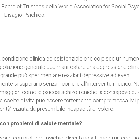
el Board of Trustees della World Association for Social Psyc
 il Disagio Psichico.
 condizione clinica ed esistenziale che colpisce un numer
polazione generale può manifestare una depressione clini
ù grande può sperimentare reazioni depressive ad eventi
ente si superano senza ricorrere all’intervento medico. Ne
ali maggiori come le psicosi schizofreniche la consapevolez
fare scelte di vita può essere fortemente compromessa. Mi 
ontà” viziata da presumibile incapacità di volere.
e con problemi di salute mentale?
sone con problemi psichici diventano vittime di un eccidio.