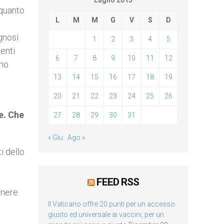
Luglio 2015
 quanto
L
M
M
G
V
S
D
gnosi
1
2
3
4
5
enti
6
7
8
9
10
11
12
ono
13
14
15
16
17
18
19
20
21
22
23
24
25
26
e. Che
27
28
29
30
31
« Giu
Ago »
i dello
a
FEED RSS
enere
Il Vaticano offre 20 punti per un accesso
giusto ed universale ai vaccini, per un