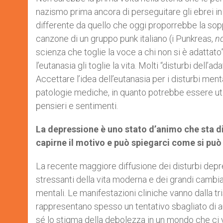
nazismo prima ancora di perseguitare gli ebrei ini
differente da quello che oggi proporrebbe la so
canzone di un gruppo punk italiano (i Punkreas,
n
scienza che toglie la voce a chi non si è adattato”
l’eutanasia gli toglie la vita. Molti “disturbi del
Accettare l’idea dell’eutanasia per i disturbi ment
patologie mediche, in quanto potrebbe essere util
pensieri e sentimenti.
La depressione è uno stato d’animo che sta di
capirne il motivo e può spiegarci come si pu
La recente maggiore diffusione dei disturbi depre
stressanti della vita moderna e dei grandi cambiam
mentali. Le manifestazioni cliniche vanno dalla tri
rappresentano spesso un tentativo sbagliato di au
sé lo stigma della debolezza in un mondo che ci v