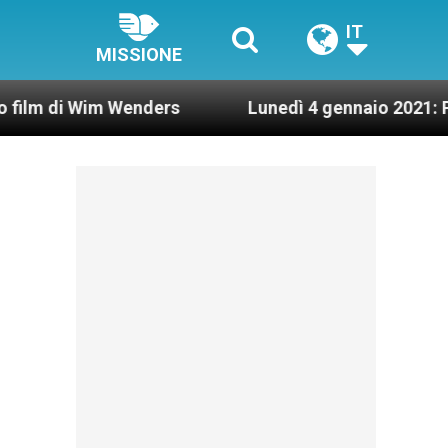
IT
MISSIONE
m Wenders
Lunedì 4 gennaio 2021: Possesso card