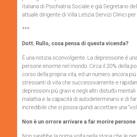
Italiana di Psichiatria Sociale e già Segretario d
attuale dirigente di Villa Letizia Servizi Clinici per
***
Dott. Rullo, cosa pensa di questa vicenda?
È una notizia sconvolgente. La depressione é una
persone enorme nel mondo. Circa il 20% della po
corso della propria vita, ed un numero ancora pi
stressanti di vita che successivamente e rapidam
depressioni più gravi e negli altri disturbi ment
malattia e la capacità di autodeterminarsi e di 
incredibile che si possa quindi accettare una “vol
Non è un orrore arrivare a far morire person
Non sarebbe la prima volta nella storia che le per