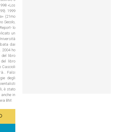
 1998 «Los
99). 1999
ta» (21mo
mo Secolo,
Report- lo
licato un
niversità
bbata dai
). 2004 ho
del libro
del libro
o Cascioli
rà… Falsi
gie degli
ientalisti
i, è stato
 anche in
lawa BM.