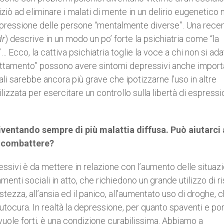
ziò ad eliminare i malati di mente in un delirio eugenetico 
ppressione delle persone “mentalmente diverse”. Una rece
dr
) descrive in un modo un po’ forte la psichiatria come “la
… Ecco, la cattiva psichiatria toglie la voce a chi non si ada
l’adattamento” possono avere sintomi depressivi anche importa
ali sarebbe ancora più grave che ipotizzarne l’uso in altre
izzata per esercitare un controllo sulla libertà di espressi
ventando sempre di più malattia diffusa. Può aiutarci 
ò combattere?
ssivi è da mettere in relazione con l’aumento delle situazi
enti sociali in atto, che richiedono un grande utilizzo di r
stezza, all’ansia ed il panico, all’aumentato uso di droghe, 
tocura. In realtà la depressione, per quanto spaventi e por
uole forti, è una condizione curabilissima. Abbiamo a