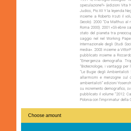
speculazione?» (edizioni Vita 
Judios, Pio XII Y la leyenda N
insieme a Roberto Irsuti il v
Secolo). 2000 “Da Malthus al r
Roma 2000). 2001 «Gli ebrei sal
stato del pianeta tra preoccu
saggio nel nel Working Paper
Internazionale degli Studi Soc
media». 2003 insieme a VittorF
pubblicato insieme a Riccardo 
“Emergenza demografia. Troppi
“Biotecnologie, i vantaggi per
“Le Bugie degli Ambientalisti 
allarmismi e menzogne sul c
ambientalisti” edizioni Yosensh
su incremento demografico, svi
pubblicato il volume “2012. Ca
Polonia con l’imprimatur dell