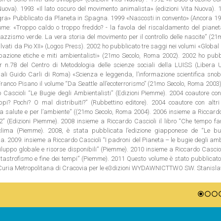
Nuova). 1993 «Il lato oscuro del movimento animalista» (edizioni Vita Nuova).
egra» Pubblicato da Planeta in Spagna. 1999 «Nascosti in convento» (Ancora 19
olume: «Troppo caldo o troppo freddo? - la favola del riscaldamento del piane
azzismo verde. La vera storia del movimento per il controllo delle nascite” (21
vati da Pio XII» (Logos Press). 2002 ho pubblicato tre saggi nei volumi «Global 
pazione etiche e miti ambientalisti» (21mo Secolo, Roma 2002). 2002 ho pubb
 n.78 del Centro di Metodologia delle scienze sociali della LUISS (Libera U
iali Guido Carli di Roma) «Scienza e leggenda, l’informazione scientifica sno
ranco Pisano il volume “Da Seattle all’ecoterrorismo” (21mo Secolo, Roma 2003
Cascioli “Le Bugie degli Ambientalisti” (Edizioni Piemme). 2004 coautore con 
? Pochi? O mal distribuiti?” (Rubbettino editore). 2004 coautore con altri 
 la salute e per l’ambiente” ((21mo Secolo, Roma 2004). 2006 insieme a Riccard
2” (Edizioni Piemme). 2008 insieme a Riccardo Cascioli il libro “Che tempo fa
lima (Piemme). 2008, è stata pubblicata l’edizione giapponese de “Le bu
a. 2009. insieme a Riccardo Cascioli “I padroni del Pianeta – le bugie degli amb
luppo globale e risorse disponibili” (Piemme). 2010 insieme a Riccardo Casciol
tastrofismo e fine dei tempi” (Piemme). 2011 Questo volume è stato pubblicato
a Curia Metropolitana di Cracovia per le e3dizioni WYDAWNICTTWO SW. Stanis