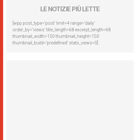
LE NOTIZIE PIÙ LETTE
[wpp post_type='post' limit=4 range='daily'
order_by='views' title_length=68 excerpt_length=68
thumbnail_width=150 thumbnail_height=150
thumbnail_build='predefined' stats_views=0]