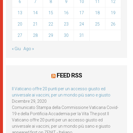
6
7
8
9
10
11
12
13
14
15
16
17
18
19
20
21
22
23
24
25
26
27
28
29
30
31
« Giu
Ago »
FEED RSS
Il Vaticano offre 20 punti per un accesso giusto ed
universale ai vaccini, per un mondo più sano e giusto
Dicembre 29, 2020
Comunicato Stampa della Commissione Vaticana Covid-
19 e della Pontificia Accademia per la Vita The post Il
Vaticano offre 20 punti per un accesso giusto ed
universale ai vaccini, per un mondo più sano e giusto
appeared first on ZENIT - Italiano.