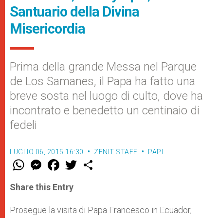
Santuario della Divina
Misericordia
Prima della grande Messa nel Parque
de Los Samanes, il Papa ha fatto una
breve sosta nel luogo di culto, dove ha
incontrato e benedetto un centinaio di
fedeli
LUGLIO 06, 2015 16:30
ZENIT STAFF
PAPI
W
M
F
T
S
h
e
a
w
h
a
s
c
i
a
t
s
e
t
r
Share this Entry
s
e
b
t
e
A
n
o
e
p
g
o
r
Prosegue la visita di Papa Francesco in Ecuador,
p
e
k