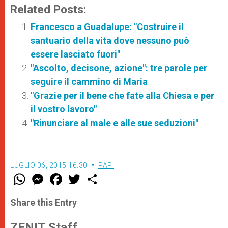
Related Posts:
Francesco a Guadalupe: "Costruire il
santuario della vita dove nessuno può
essere lasciato fuori"
"Ascolto, decisone, azione": tre parole per
seguire il cammino di Maria
"Grazie per il bene che fate alla Chiesa e per
il vostro lavoro"
"Rinunciare al male e alle sue seduzioni"
LUGLIO 06, 2015 16:30
PAPI
W
M
F
T
S
h
e
a
w
h
a
s
c
i
a
t
s
e
t
r
Share this Entry
s
e
b
t
e
A
n
o
e
p
g
o
r
ZENIT Staff