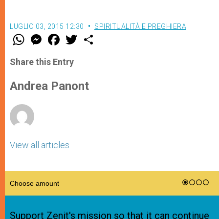
LUGLIO 03, 2015 12:30
SPIRITUALITÀ E PREGHIERA
W
M
F
T
S
h
e
a
w
h
a
s
c
i
a
t
s
e
t
r
Share this Entry
s
e
b
t
e
A
n
o
e
p
g
o
r
Andrea Panont
p
e
k
r
View all articles