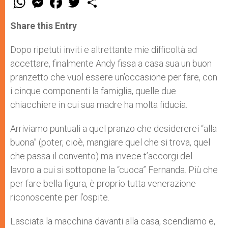
h
e
a
w
h
a
s
c
i
a
t
s
e
t
r
Share this Entry
s
e
b
t
e
A
n
o
e
p
g
o
r
Dopo ripetuti inviti e altrettante mie difficoltà ad
p
e
k
accettare, finalmente Andy fissa a casa sua un buon
r
pranzetto che vuol essere un’occasione per fare, con
i cinque componenti la famiglia, quelle due
chiacchiere in cui sua madre ha molta fiducia.
Arriviamo puntuali a quel pranzo che desidererei “alla
buona” (poter, cioè, mangiare quel che si trova, quel
che passa il convento) ma invece t’accorgi del
lavoro a cui si sottopone la “cuoca” Fernanda. Più che
per fare bella figura, è proprio tutta venerazione
riconoscente per l’ospite.
Lasciata la macchina davanti alla casa, scendiamo e,