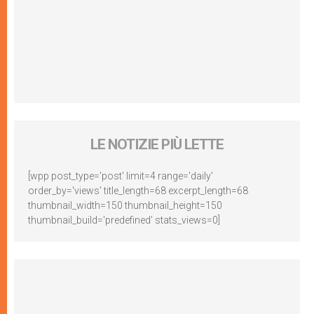
LE NOTIZIE PIÙ LETTE
[wpp post_type='post' limit=4 range='daily'
order_by='views' title_length=68 excerpt_length=68
thumbnail_width=150 thumbnail_height=150
thumbnail_build='predefined' stats_views=0]