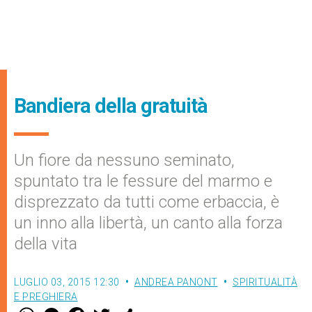
Bandiera della gratuità
Un fiore da nessuno seminato,
spuntato tra le fessure del marmo e
disprezzato da tutti come erbaccia, è
un inno alla libertà, un canto alla forza
della vita
LUGLIO 03, 2015 12:30
ANDREA PANONT
SPIRITUALITÀ
E PREGHIERA
W
M
F
T
S