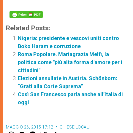
Related Posts:
Nigeria: presidente e vescovi uniti contro
Boko Haram e corruzione
Roma Popolare. Mariagrazia Melfi, la
politica come "più alta forma d'amore per i
cittadini"
Elezioni annullate in Austria. Schönborn:
“Grati alla Corte Suprema”
Così San Francesco parla anche all’Italia di
oggi
MAGGIO 26, 2015 17:12
CHIESE LOCALI
W
M
F
T
S