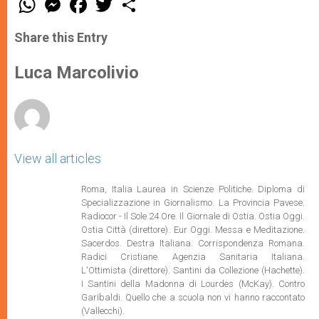
h
e
a
w
h
a
s
c
i
a
t
s
e
t
r
Share this Entry
s
e
b
t
e
A
n
o
e
p
g
o
r
Luca Marcolivio
p
e
k
r
View all articles
Roma, Italia Laurea in Scienze Politiche. Diploma di
Specializzazione in Giornalismo. La Provincia Pavese.
Radiocor - Il Sole 24 Ore. Il Giornale di Ostia. Ostia Oggi.
Ostia Città (direttore). Eur Oggi. Messa e Meditazione.
Sacerdos. Destra Italiana. Corrispondenza Romana.
Radici Cristiane. Agenzia Sanitaria Italiana.
L'Ottimista (direttore). Santini da Collezione (Hachette).
I Santini della Madonna di Lourdes (McKay). Contro
Garibaldi. Quello che a scuola non vi hanno raccontato
(Vallecchi).