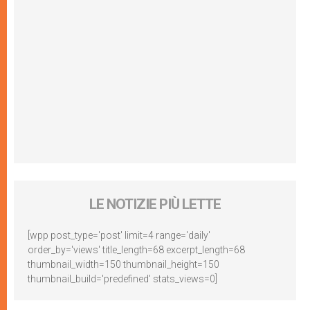
LE NOTIZIE PIÙ LETTE
[wpp post_type='post' limit=4 range='daily'
order_by='views' title_length=68 excerpt_length=68
thumbnail_width=150 thumbnail_height=150
thumbnail_build='predefined' stats_views=0]