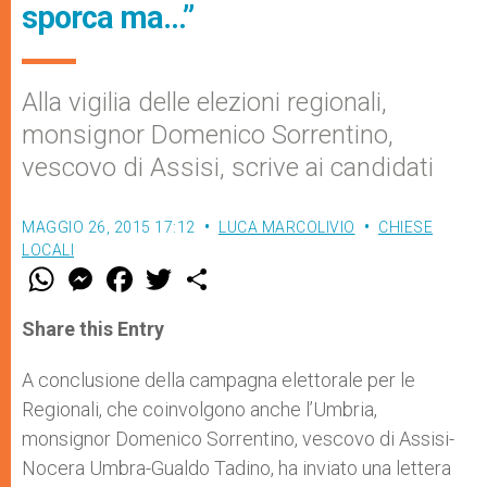
sporca ma…”
Alla vigilia delle elezioni regionali,
monsignor Domenico Sorrentino,
vescovo di Assisi, scrive ai candidati
MAGGIO 26, 2015 17:12
LUCA MARCOLIVIO
CHIESE
LOCALI
W
M
F
T
S
h
e
a
w
h
a
s
c
i
a
t
s
e
t
r
Share this Entry
s
e
b
t
e
A
n
o
e
p
g
o
r
A conclusione della campagna elettorale per le
p
e
k
Regionali, che coinvolgono anche l’Umbria,
r
monsignor Domenico Sorrentino, vescovo di Assisi-
Nocera Umbra-Gualdo Tadino, ha inviato una lettera