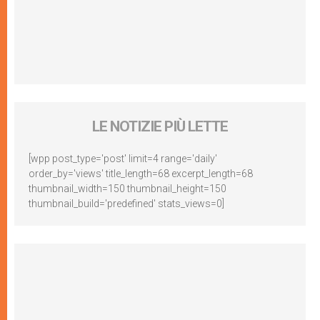
LE NOTIZIE PIÙ LETTE
[wpp post_type='post' limit=4 range='daily'
order_by='views' title_length=68 excerpt_length=68
thumbnail_width=150 thumbnail_height=150
thumbnail_build='predefined' stats_views=0]