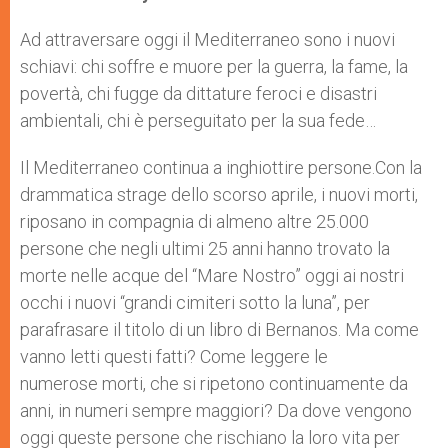
s
e
b
t
e
A
n
o
e
p
g
o
r
Ad attraversare oggi il Mediterraneo sono i nuovi
p
e
k
schiavi: chi soffre e muore per la guerra, la fame, la
r
povertà, chi fugge da dittature feroci e disastri
ambientali, chi è perseguitato per la sua fede…
Il Mediterraneo continua a inghiottire persone.Con la
drammatica strage dello scorso aprile, i nuovi morti,
riposano in compagnia di almeno altre 25.000
persone che negli ultimi 25 anni hanno trovato la
morte nelle acque del “Mare Nostro” oggi ai nostri
occhi i nuovi “grandi cimiteri sotto la luna”, per
parafrasare il titolo di un libro di Bernanos. Ma come
vanno letti questi fatti? Come leggere le
numerose morti, che si ripetono continuamente da
anni, in numeri sempre maggiori? Da dove vengono
oggi queste persone che rischiano la loro vita per