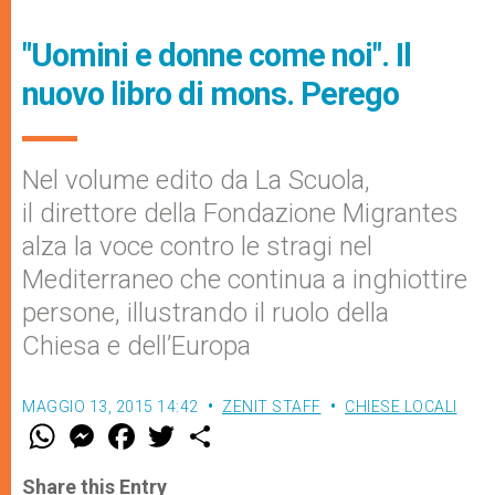
"Uomini e donne come noi". Il
nuovo libro di mons. Perego
Nel volume edito da La Scuola,
il direttore della Fondazione Migrantes
alza la voce contro le stragi nel
Mediterraneo che continua a inghiottire
persone, illustrando il ruolo della
Chiesa e dell’Europa
MAGGIO 13, 2015 14:42
ZENIT STAFF
CHIESE LOCALI
W
M
F
T
S
h
e
a
w
h
a
s
c
i
a
t
s
e
t
r
Share this Entry