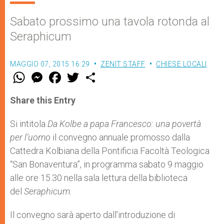
Sabato prossimo una tavola rotonda al
Seraphicum
MAGGIO 07, 2015 16:29
ZENIT STAFF
CHIESE LOCALI
W
M
F
T
S
h
e
a
w
h
a
s
c
i
a
t
s
e
t
r
Share this Entry
s
e
b
t
e
A
n
o
e
p
g
o
r
Si intitola
Da Kolbe a papa Francesco: una povertà
p
e
k
per l’uomo
r
il convegno annuale promosso dalla
Cattedra Kolbiana della Pontificia Facoltà Teologica
“San Bonaventura”, in programma sabato 9 maggio
alle ore 15.30 nella sala lettura della biblioteca
del
Seraphicum
.
Il convegno sarà aperto dall’introduzione di