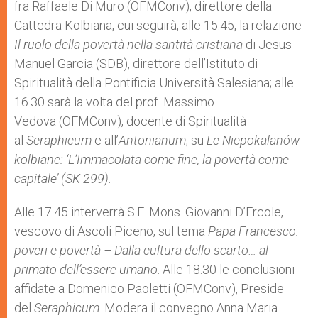
fra Raffaele Di Muro (OFMConv), direttore della
Cattedra Kolbiana, cui seguirà, alle 15.45, la relazione
Il ruolo della povertà nella santità cristiana
di Jesus
Manuel Garcia (SDB), direttore dell’Istituto di
Spiritualità della Pontificia Università Salesiana; alle
16.30 sarà la volta del prof. Massimo
Vedova (OFMConv), docente di Spiritualità
al
Seraphicum
e all’
Antonianum
, su
Le Niepokalanów
kolbiane: ‘L’Immacolata come fine, la povertà come
capitale’ (SK 299)
.
Alle 17.45 interverrà S.E. Mons. Giovanni D’Ercole,
vescovo di Ascoli Piceno, sul tema
Papa Francesco:
poveri e povertà – Dalla cultura dello scarto… al
primato dell’essere umano
. Alle 18.30 le conclusioni
affidate a Domenico Paoletti (OFMConv), Preside
del
Seraphicum
. Modera il convegno Anna Maria