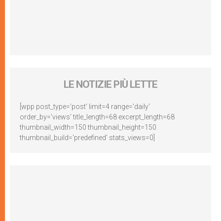
LE NOTIZIE PIÙ LETTE
[wpp post_type='post' limit=4 range='daily'
order_by='views' title_length=68 excerpt_length=68
thumbnail_width=150 thumbnail_height=150
thumbnail_build='predefined' stats_views=0]