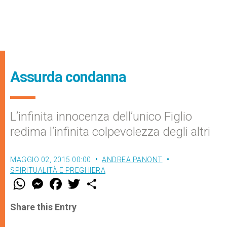
Assurda condanna
L’infinita innocenza dell’unico Figlio
redima l’infinita colpevolezza degli altri
MAGGIO 02, 2015 00:00
ANDREA PANONT
SPIRITUALITÀ E PREGHIERA
W
M
F
T
S
h
e
a
w
h
a
s
c
i
a
t
s
e
t
r
Share this Entry
s
e
b
t
e
A
n
o
e