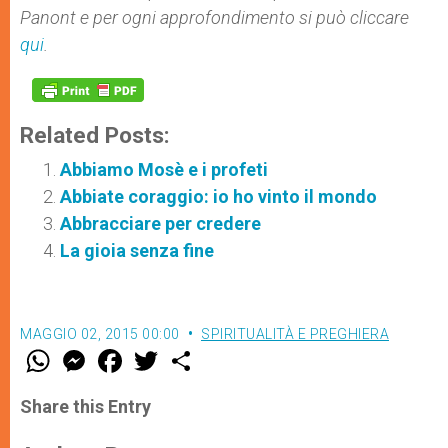
Panont e per ogni approfondimento si può cliccare
qui
.
Related Posts:
Abbiamo Mosè e i profeti
Abbiate coraggio: io ho vinto il mondo
Abbracciare per credere
La gioia senza fine
MAGGIO 02, 2015 00:00
SPIRITUALITÀ E PREGHIERA
W
M
F
T
S
h
e
a
w
h
a
s
c
i
a
t
s
e
t
r
Share this Entry
s
e
b
t
e
A
n
o
e