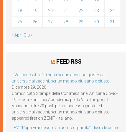
18
19
20
21
22
23
24
25
26
27
28
29
30
31
« Apr
Giu »
FEED RSS
Il Vaticano offre 20 punti per un accesso giusto ed
universale ai vaccini, per un mondo più sano e giusto
Dicembre 29, 2020
Comunicato Stampa della Commissione Vaticana Covid-
19 e della Pontificia Accademia per la Vita The post Il
Vaticano offre 20 punti per un accesso giusto ed
universale ai vaccini, per un mondo più sano e giusto
appeared first on ZENIT - Italiano.
LEV: “Papa Francesco. Un uomo di parola”, dietro le quinte