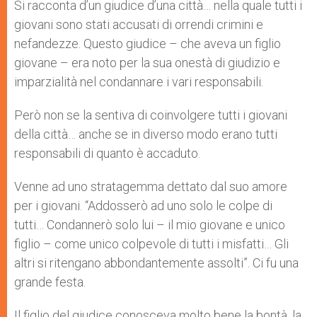
p
g
o
r
Si racconta d’un giudice d’una città… nella quale tutti i
p
e
k
giovani sono stati accusati di orrendi crimini e
r
nefandezze. Questo giudice – che aveva un figlio
giovane – era noto per la sua onestà di giudizio e
imparzialità nel condannare i vari responsabili.
Però non se la sentiva di coinvolgere tutti i giovani
della città… anche se in diverso modo erano tutti
responsabili di quanto è accaduto.
Venne ad uno stratagemma dettato dal suo amore
per i giovani. “Addosserò ad uno solo le colpe di
tutti… Condannerò solo lui – il mio giovane e unico
figlio – come unico colpevole di tutti i misfatti… Gli
altri si ritengano abbondantemente assolti”. Ci fu una
grande festa.
Il figlio del giudice conosceva molto bene la bontà, la