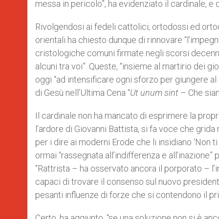
messa in pericolo”, ha evidenziato il cardinale, e
Rivolgendosi ai fedeli cattolici, ortodossi ed orto
orientali ha chiesto dunque di rinnovare “l’impeg
cristologiche comuni firmate negli scorsi decenn
alcuni tra voi”. Queste, “insieme al martirio dei g
oggi “ad intensificare ogni sforzo per giungere a
di Gesù nell’Ultima Cena “
Ut unum sint
– Che sian
Il cardinale non ha mancato di esprimere la prop
l’ardore di Giovanni Battista, si fa voce che grida
per i dire ai moderni Erode che li insidiano ‘Non ti 
ormai “rassegnata all’indifferenza e all’inazione” 
“Rattrista – ha osservato ancora il porporato – l’
capaci di trovare il consenso sul nuovo presidente
pesanti influenze di forze che si contendono il pri
Certo, ha aggiunto, “se una soluzione non si è an