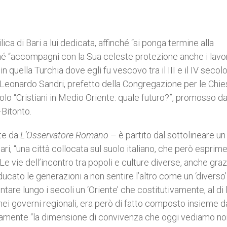
ca di Bari a lui dedicata, affinché “si ponga termine alla
ché “accompagni con la Sua celeste protezione anche i lavor
quella Turchia dove egli fu vescovo tra il III e il IV seco
le Leonardo Sandri, prefetto della Congregazione per le Chi
titolo “Cristiani in Medio Oriente: quale futuro?”, promosso da
–Bitonto.
nte da
L’Osservatore Romano
– è partito dal sottolineare un
Bari, “una città collocata sul suolo italiano, che però esprim
Le vie dell’incontro tra popoli e culture diverse, anche graz
ucato le generazioni a non sentire l’altro come un ‘diverso’
are lungo i secoli un ‘Oriente’ che costitutivamente, al di 
 nei governi regionali, era però di fatto composto insieme d
ttamente “la dimensione di convivenza che oggi vediamo no