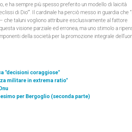
o, e ha sempre più spesso preferito un modello di laicità
clissi di Dio'”. Il cardinale ha perciò messo in guardia che “
 – che taluni vogliono attribuire esclusivamente al fattore
uesta visione parziale ed erronea, ma uno stimolo a ripen
mponenti della società per la promozione integrale dell’uo
ca "decisioni coraggiose"
za militare in extrema ratio"
'Onu
ianesimo per Bergoglio (seconda parte)