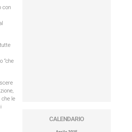
o con
al
tutte
do “che
rescere
zione,
 che le
i
CALENDARIO