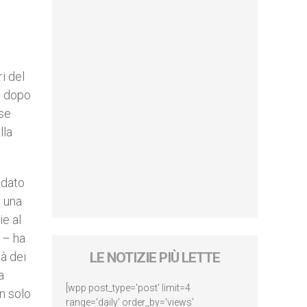
i del
lo dopo
ese
lla
 dato
e una
ie al
 – ha
là dei
LE NOTIZIE PIÙ LETTE
a
[wpp post_type='post' limit=4
n solo
range='daily' order_by='views'