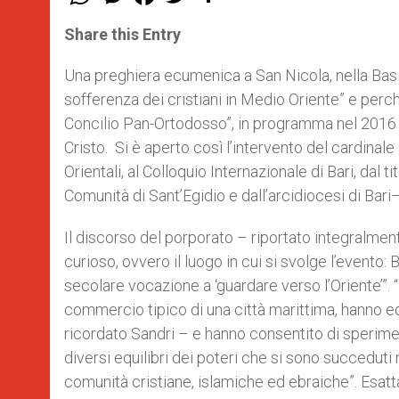
h
e
a
w
h
a
s
c
i
a
t
s
e
t
r
Share this Entry
s
e
b
t
e
A
n
o
e
p
g
o
r
Una preghiera ecumenica a San Nicola, nella Basili
p
e
k
sofferenza dei cristiani in Medio Oriente” e per
r
Concilio Pan-Ortodosso”, in programma nel 2016 in 
Cristo. Si è aperto così l’intervento del cardina
Orientali, al Colloquio Internazionale di Bari, dal 
Comunità di Sant’Egidio e dall’arcidiocesi di Bari
Il discorso del porporato – riportato integralme
curioso, ovvero il luogo in cui si svolge l’evento: 
secolare vocazione a ‘guardare verso l’Oriente’”. “
commercio tipico di una città marittima, hanno ed
ricordato Sandri – e hanno consentito di speriment
diversi equilibri dei poteri che si sono succeduti
comunità cristiane, islamiche ed ebraiche”. Esa