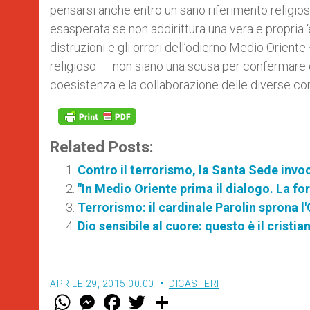
pensarsi anche entro un sano riferimento religios
esasperata se non addirittura una vera e propria ‘e
distruzioni e gli orrori dell’odierno Medio Oriente
religioso – non siano una scusa per confermare q
coesistenza e la collaborazione delle diverse co
Related Posts:
Contro il terrorismo, la Santa Sede invo
"In Medio Oriente prima il dialogo. La for
Terrorismo: il cardinale Parolin sprona l
Dio sensibile al cuore: questo è il crist
APRILE 29, 2015 00:00
DICASTERI
W
M
F
T
S
h
e
a
w
h