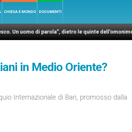
A
CHIESA E MONDO
DOCUMENTI
o di parola”, dietro le quinte dell’omonimo film di 
tiani in Medio Oriente?
oquio Internazionale di Bari, promosso dalla