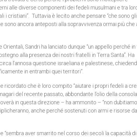
erni alle diverse componenti dei fedeli musulmani e tra lor
ali i cristiani”. Tuttavia è lecito anche pensare “che sono gli
 che sono ancora anteposti alla sopravvivenza ormai più che 
Orientali, Sandri ha lanciato dunque “un appello perché in 
egno alla presenza dei nostri fratelli in Terra Santa”. Ha
 circa l’annosa questione israeliana e palestinese, chieden
ficamente in entrambi quei territori”.
fine ricordato che è loro compito “aiutare i propri fedeli a c
magari del recente passato, abbondante l’olio della consola
muoverà in questa direzione – ha ammonito – “non dubitiamo
ltiplicheranno, anche perché sostenuti con armi e risorse da
he “sembra aver smarrito nel corso dei secoli la capacità di