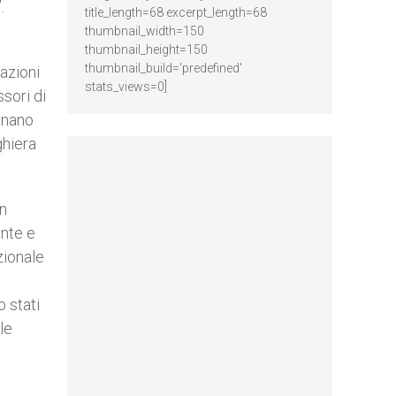
.
title_length=68 excerpt_length=68
thumbnail_width=150
thumbnail_height=150
thumbnail_build='predefined'
azioni
stats_views=0]
sori di
egnano
ghiera
on
ente e
azionale
o stati
le