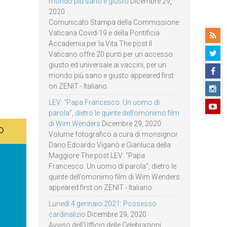
mondo più sano e giusto
Dicembre 29,
2020
Comunicato Stampa della Commissione
Vaticana Covid-19 e della Pontificia
Accademia per la Vita The post Il
Vaticano offre 20 punti per un accesso
giusto ed universale ai vaccini, per un
mondo più sano e giusto appeared first
on ZENIT - Italiano.
LEV: “Papa Francesco. Un uomo di
parola”, dietro le quinte dell’omonimo film
di Wim Wenders
Dicembre 29, 2020
Volume fotografico a cura di monsignor
Dario Edoardo Viganò e Gianluca della
Maggiore The post LEV: “Papa
Francesco. Un uomo di parola”, dietro le
quinte dell’omonimo film di Wim Wenders
appeared first on ZENIT - Italiano.
Lunedì 4 gennaio 2021: Possesso
cardinalizio
Dicembre 29, 2020
Avviso dell’Ufficio delle Celebrazioni