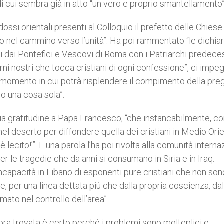
 di cui sembra già in atto “un vero e proprio smantellamento”
dossi orientali presenti al Colloquio il prefetto delle Chiese
no nel cammino verso l’unità”. Ha poi rammentato “le dichiar
i dai Pontefici e Vescovi di Roma con i Patriarchi predeces
iorni nostri che tocca cristiani di ogni confessione”, ci imp
l momento in cui potrà risplendere il compimento della pre
o una cosa sola”.
ria gratitudine a Papa Francesco, “che instancabilmente, c
 nel deserto per diffondere quella dei cristiani in Medio Ori
è lecito!’”. E una parola l’ha poi rivolta alla comunità intern
per le tragedie che da anni si consumano in Siria e in Iraq.
incapacità in Libano di esponenti pure cristiani che non son
, per una linea dettata più che dalla propria coscienza, dal
mato nel controllo dell’area”.
cora trovata è certo perché i problemi sono molteplici e