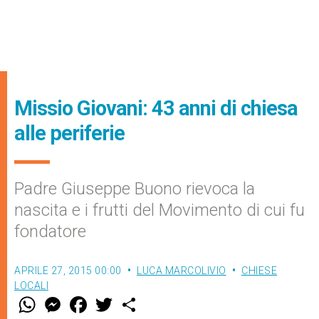
Missio Giovani: 43 anni di chiesa
alle periferie
Padre Giuseppe Buono rievoca la
nascita e i frutti del Movimento di cui fu
fondatore
APRILE 27, 2015 00:00
LUCA MARCOLIVIO
CHIESE
LOCALI
W
M
F
T
S
h
e
a
w
h