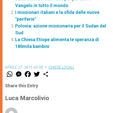
Vangelo in tutto il mondo
I missionari italiani e la sfida delle nuove
"periferie"
Polonia: azione missionaria per il Sudan del
Sud
La Chiesa Etiope alimenta le speranza di
180mila bambini
APRILE 27, 2015 00:00
CHIESE LOCALI
W
M
F
T
S
h
e
a
w
h
a
s
c
i
a
t
s
e
t
r
Share this Entry
s
e
b
t
e
A
n
o
e
p
g
o
r
Luca Marcolivio
p
e
k
r