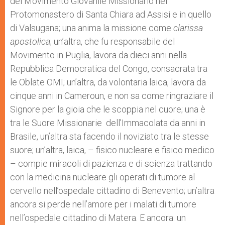
del Movimento Giovanile Missionario nel
Protomonastero di Santa Chiara ad Assisi e in quello
di Valsugana; una anima la missione come
clarissa
apostolica
; un’altra, che fu responsabile del
Movimento in Puglia, lavora da dieci anni nella
Repubblica Democratica del Congo, consacrata tra
le Oblate OMI; un’altra, da volontaria laica, lavora da
cinque anni in Cameroun, e non sa come ringraziare il
Signore per la gioia che le scoppia nel cuore; una è
tra le Suore Missionarie dell’Immacolata da anni in
Brasile, un’altra sta facendo il noviziato tra le stesse
suore; un’altra, laica, – fisico nucleare e fisico medico
– compie miracoli di pazienza e di scienza trattando
con la medicina nucleare gli operati di tumore al
cervello nell’ospedale cittadino di Benevento; un’altra
ancora si perde nell’amore per i malati di tumore
nell’ospedale cittadino di Matera. E ancora: un