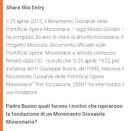
a
s
c
i
a
t
s
e
t
r
Share this Entry
s
e
b
t
e
A
n
o
e
p
g
o
r
Il 25 aprile 2015, il Movimento Giovanile delle
p
e
k
Pontificie Opere Missionarie – oggi
r
Missio Giovani –
ha compiuto 43 anni di vita e di attività missionaria. Il
Progetto Missione
, documento ufficiale sulle
Pontificie Opere Missionarie e attività connesse,
firmato dalla CEI, ricorda che “il 25 aprile 1972, per
iniziativa del P. Giuseppe Buono, del PIME, nasceva il
Movimento Giovanile delle Pontificie Opere
Missionarie”. Per l’occasione, ZENIT ha intervistato il
suo fondatore.
Padre Buono quali furono i motivi che ispirarono
la fondazione di un Movimento Giovanile
Missionario?