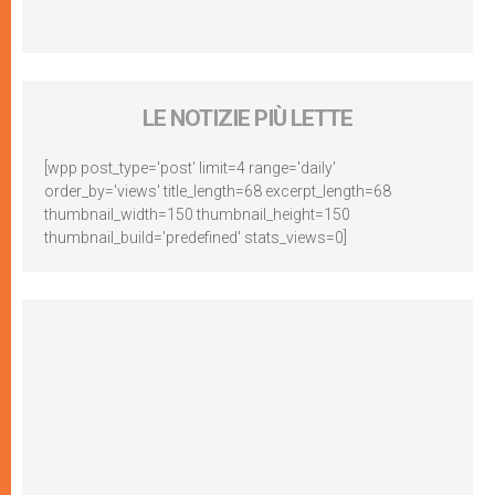
LE NOTIZIE PIÙ LETTE
[wpp post_type='post' limit=4 range='daily'
order_by='views' title_length=68 excerpt_length=68
thumbnail_width=150 thumbnail_height=150
thumbnail_build='predefined' stats_views=0]