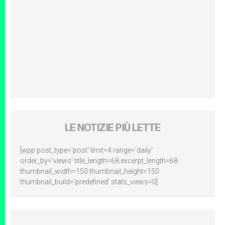
LE NOTIZIE PIÙ LETTE
[wpp post_type='post' limit=4 range='daily'
order_by='views' title_length=68 excerpt_length=68
thumbnail_width=150 thumbnail_height=150
thumbnail_build='predefined' stats_views=0]