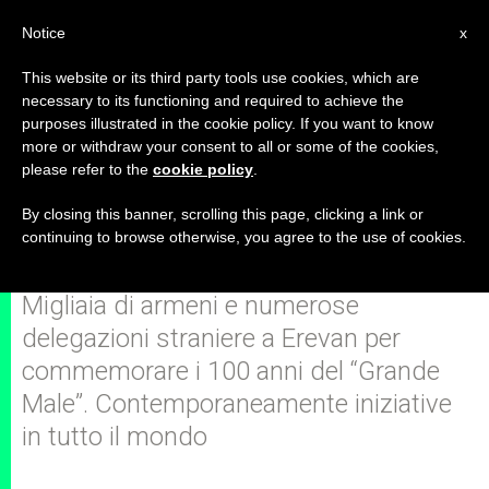
IT
Notice
x
This website or its third party tools use cookies, which are
necessary to its functioning and required to achieve the
purposes illustrated in the cookie policy. If you want to know
Armenia: avviate cerimonie civili
more or withdraw your consent to all or some of the cookies,
please refer to the
cookie policy
.
per Genocidio. Presenti Putin e
Hollande
By closing this banner, scrolling this page, clicking a link or
continuing to browse otherwise, you agree to the use of cookies.
Migliaia di armeni e numerose
delegazioni straniere a Erevan per
commemorare i 100 anni del “Grande
Male”. Contemporaneamente iniziative
in tutto il mondo