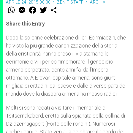
APRILE 24, 2015 00:00
ZENIT STAFF
ARCHIVI
W
M
F
T
S
h
e
a
w
h
a
s
c
i
a
t
s
e
t
r
Share this Entry
s
e
b
t
e
A
n
o
e
p
g
o
r
Dopo la solenne celebrazione di ieri Echmiadzin, che
p
e
k
ha visto la più grande canonizzazione della storia
r
della cristianità, hanno preso il via stamane le
cerimonie civili per commemorare il genocidio
armeno perpetrato, cento anni fa, dall’Impero
ottomano. A Erevan, capitale armena, sono giunti
migliaia di cittadini dal paese e dalle diverse parti del
mondo dove la diaspora armena ha messo radici.
Molti si sono recati a visitare il memoriale di
Tsitsernakaberd, eretto sulla spianata della collina di
Dzidzernagapert (Forte delle rondini). Numerosi
anche i capi di Stato venuti a celebrare il ricordo del