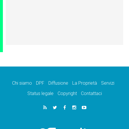
Chi siamo
DPF
Diffusione
La Proprietà
Servizi
Status legale
Copyright
Contattaci