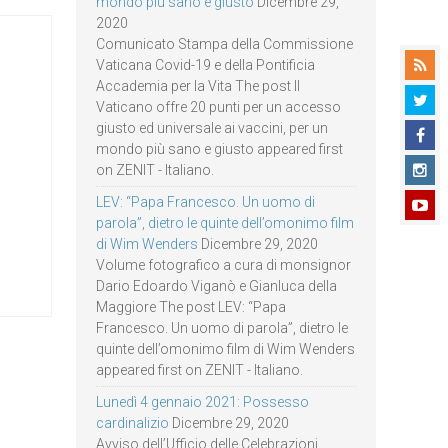
mondo più sano e giusto
Dicembre 29,
2020
Comunicato Stampa della Commissione
Vaticana Covid-19 e della Pontificia
Accademia per la Vita The post Il
Vaticano offre 20 punti per un accesso
giusto ed universale ai vaccini, per un
mondo più sano e giusto appeared first
on ZENIT - Italiano.
LEV: “Papa Francesco. Un uomo di
parola”, dietro le quinte dell’omonimo film
di Wim Wenders
Dicembre 29, 2020
Volume fotografico a cura di monsignor
Dario Edoardo Viganò e Gianluca della
Maggiore The post LEV: “Papa
Francesco. Un uomo di parola”, dietro le
quinte dell’omonimo film di Wim Wenders
appeared first on ZENIT - Italiano.
Lunedì 4 gennaio 2021: Possesso
cardinalizio
Dicembre 29, 2020
Avviso dell’Ufficio delle Celebrazioni