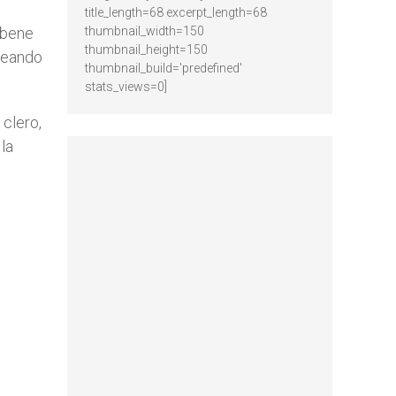
title_length=68 excerpt_length=68
l bene
thumbnail_width=150
thumbnail_height=150
ineando
thumbnail_build='predefined'
stats_views=0]
 clero,
 la