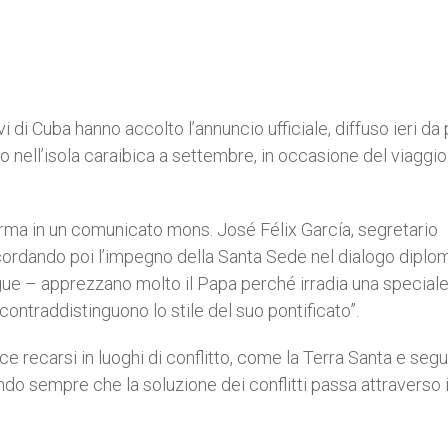
i di Cuba hanno accolto l’annuncio ufficiale, diffuso ieri da
 nell’isola caraibica a settembre, in occasione del viaggio
erma in un comunicato mons. José Félix García, segretario
cordando poi l’impegno della Santa Sede nel dialogo diplo
segue – apprezzano molto il Papa perché irradia una special
contraddistinguono lo stile del suo pontificato”.
ce recarsi in luoghi di conflitto, come la Terra Santa e segui
do sempre che la soluzione dei conflitti passa attraverso i