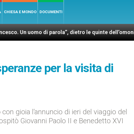
A
CHIESA E MONDO
DOCUMENTI
 uomo di parola”, dietro le quinte dell’omonimo film 
peranze per la visita di
on gioia l’annuncio di ieri del viaggio del
à ospitò Giovanni Paolo II e Benedetto XVI