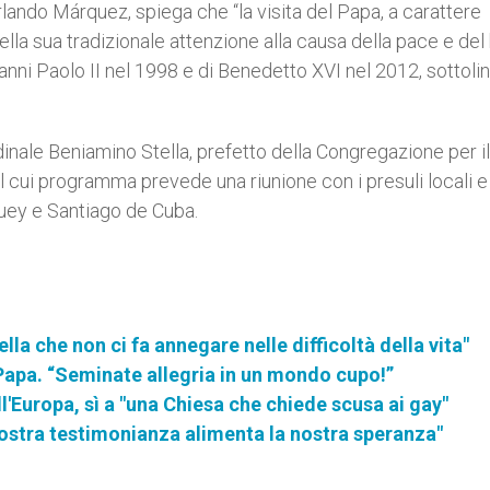
rlando Márquez, spiega che “la visita del Papa, a carattere
ella sua tradizionale attenzione alla causa della pace e de
anni Paolo II nel 1998 e di Benedetto XVI nel 2012, sottol
rdinale Beniamino Stella, prefetto della Congregazione per il
l cui programma prevede una riunione con i presuli locali e
aguey e Santiago de Cuba.
la che non ci fa annegare nelle difficoltà della vita"
 Papa. “Seminate allegria in un mondo cupo!”
l'Europa, sì a "una Chiesa che chiede scusa ai gay"
 vostra testimonianza alimenta la nostra speranza"