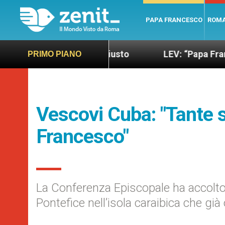
PAPA FRANCESCO
ROM
ndo più sano e giusto
LEV: “Papa Francesco. Un
PRIMO PIANO
Vescovi Cuba: "Tante s
Francesco"
La Conferenza Episcopale ha accolto c
Pontefice nell’isola caraibica che gi