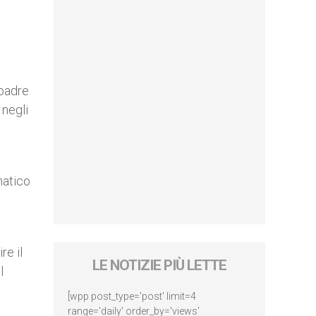
 padre
 negli
matico
e
re il
LE NOTIZIE PIÙ LETTE
l
[wpp post_type='post' limit=4
range='daily' order_by='views'