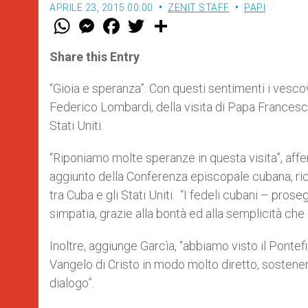
APRILE 23, 2015 00:00
ZENIT STAFF
PAPI
W
M
F
T
S
h
e
a
w
h
a
s
c
i
a
t
s
e
t
r
Share this Entry
s
e
b
t
e
A
n
o
e
p
g
o
r
“Gioia e speranza”. Con questi sentimenti i vescov
p
e
k
Federico Lombardi, della visita di Papa Francesco
r
Stati Uniti.
“Riponiamo molte speranze in questa visita”, aff
aggiunto della Conferenza episcopale cubana, ri
tra Cuba e gli Stati Uniti. “I fedeli cubani – pro
simpatia, grazie alla bontà ed alla semplicità che 
Inoltre, aggiunge Garcìa, “abbiamo visto il Pontefi
Vangelo di Cristo in modo molto diretto, sostenen
dialogo”.