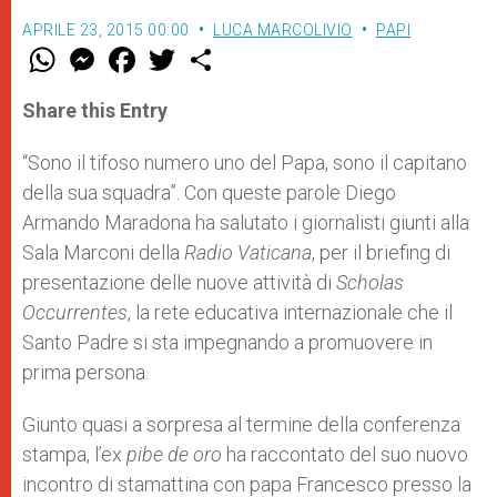
APRILE 23, 2015 00:00
LUCA MARCOLIVIO
PAPI
W
M
F
T
S
h
e
a
w
h
a
s
c
i
a
t
s
e
t
r
Share this Entry
s
e
b
t
e
A
n
o
e
p
g
o
r
“Sono il tifoso numero uno del Papa, sono il capitano
p
e
k
della sua squadra”. Con queste parole Diego
r
Armando Maradona ha salutato i giornalisti giunti alla
Sala Marconi della
Radio Vaticana
, per il briefing di
presentazione delle nuove attività di
Scholas
Occurrentes
, la rete educativa internazionale che il
Santo Padre si sta impegnando a promuovere in
prima persona.
Giunto quasi a sorpresa al termine della conferenza
stampa, l’ex
pibe de oro
ha raccontato del suo nuovo
incontro di stamattina con papa Francesco presso la