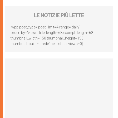
LE NOTIZIE PIÙ LETTE
[wpp post_type='post' limit=4 range='daily'
order_by='views' title_length=68 excerpt_length=68
thumbnail_width=150 thumbnail_height=150
thumbnail_build='predefined' stats_views=0]