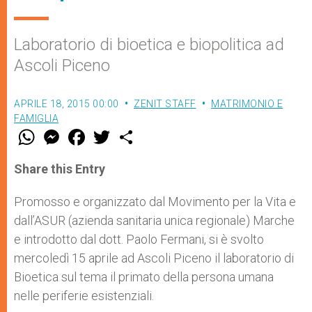
Laboratorio di bioetica e biopolitica ad
Ascoli Piceno
APRILE 18, 2015 00:00
ZENIT STAFF
MATRIMONIO E
FAMIGLIA
W
M
F
T
S
h
e
a
w
h
a
s
c
i
a
t
s
e
t
r
Share this Entry
s
e
b
t
e
A
n
o
e
p
g
o
r
Promosso e organizzato dal Movimento per la Vita e
p
e
k
dall’ASUR (azienda sanitaria unica regionale) Marche
r
e introdotto dal dott. Paolo Fermani, si è svolto
mercoledì 15 aprile ad Ascoli Piceno il laboratorio di
Bioetica sul tema il primato della persona umana
nelle periferie esistenziali.