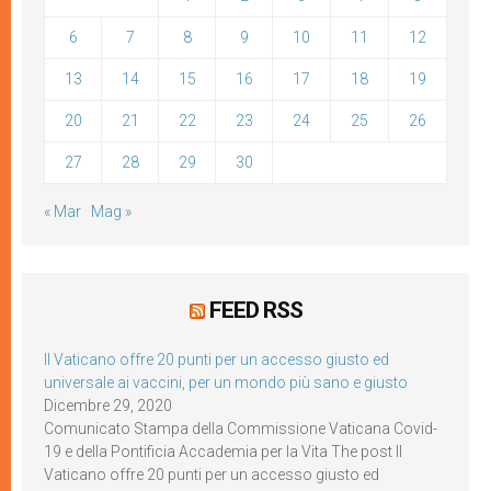
6
7
8
9
10
11
12
13
14
15
16
17
18
19
20
21
22
23
24
25
26
27
28
29
30
« Mar
Mag »
FEED RSS
Il Vaticano offre 20 punti per un accesso giusto ed
universale ai vaccini, per un mondo più sano e giusto
Dicembre 29, 2020
Comunicato Stampa della Commissione Vaticana Covid-
19 e della Pontificia Accademia per la Vita The post Il
Vaticano offre 20 punti per un accesso giusto ed