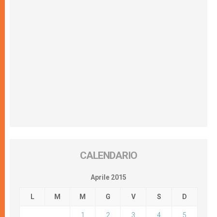
CALENDARIO
Aprile 2015
L
M
M
G
V
S
D
1
2
3
4
5