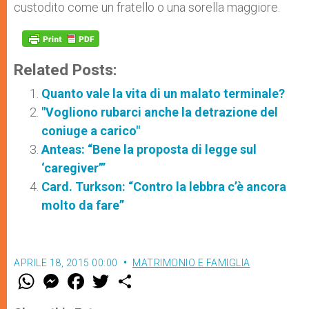
custodito come un fratello o una sorella maggiore.
Related Posts:
Quanto vale la vita di un malato terminale?
"Vogliono rubarci anche la detrazione del
coniuge a carico"
Anteas: “Bene la proposta di legge sul
‘caregiver’”
Card. Turkson: “Contro la lebbra c’è ancora
molto da fare”
APRILE 18, 2015 00:00
MATRIMONIO E FAMIGLIA
W
M
F
T
S
h
e
a
w
h
a
s
c
i
a
t
s
e
t
r