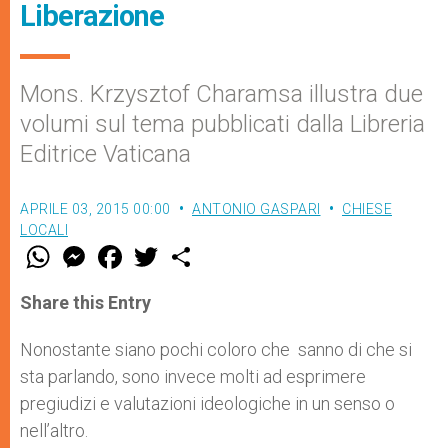
Liberazione
Mons. Krzysztof Charamsa illustra due
volumi sul tema pubblicati dalla Libreria
Editrice Vaticana
APRILE 03, 2015 00:00
ANTONIO GASPARI
CHIESE
LOCALI
W
M
F
T
S
h
e
a
w
h
a
s
c
i
a
t
s
e
t
r
Share this Entry
s
e
b
t
e
A
n
o
e
p
g
o
r
Nonostante siano pochi coloro che sanno di che si
p
e
k
sta parlando, sono invece molti ad esprimere
r
pregiudizi e valutazioni ideologiche in un senso o
nell’altro.