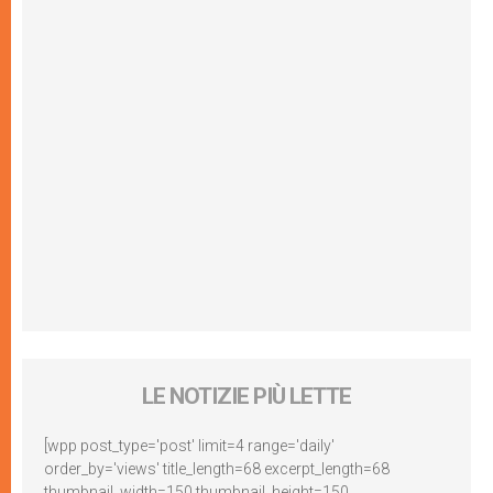
LE NOTIZIE PIÙ LETTE
[wpp post_type='post' limit=4 range='daily'
order_by='views' title_length=68 excerpt_length=68
thumbnail_width=150 thumbnail_height=150