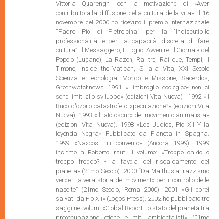
Vittoria Quarenghi con la motivazione di «Aver
contribuito alla diffusione della cultura della vita». Il 16
novembre del 2006 ho ricevuto il premio internazionale
“Padre Pio di Pietrelcina” per la “Indiscutibile
professionalità e per la capacità discreta di fare
cultura”. Il Messaggero, Il Foglio, Avvenire, Il Giornale del
Popolo (Lugano), La Razon, Rai tre, Rai due, Tempi, Il
Timone, Inside the Vatican, Si alla Vita, XXI Secolo
Scienza e Tecnologia, Mondo e Missione, Sacerdos,
Greenwatchnews. 1991 «L'imbroglio ecologico- non ci
sono limiti allo sviluppo» (edizioni Vita Nuova) . 1992 «Il
Buco d'ozono catastrofe o speculazione?» (edizioni Vita
Nuova). 1993 «Il lato oscuro del movimento animalista»
(edizioni Vita Nuova). 1998 «Los Judios, Pio XII Y la
leyenda Negra» Pubblicato da Planeta in Spagna.
1999 «Nascosti in convento» (Ancora 1999). 1999
insieme a Roberto Irsuti il volume: «Troppo caldo o
troppo freddo? - la favola del riscaldamento del
pianeta» (21mo Secolo). 2000 “Da Malthus al razzismo
verde. La vera storia del movimento per il controllo delle
nascite” (21mo Secolo, Roma 2000). 2001 «Gli ebrei
salvati da Pio XII» (Logos Press). 2002 ho pubblicato tre
saggi nei volumi «Global Report- lo stato del pianeta tra
preoccupazione etiche e miti ambientalisti» (21mo