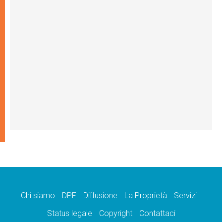
Chi siamo
DPF
Diffusione
La Proprietà
Servizi
Status legale
Copyright
Contattaci