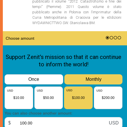
pubblicato il volume “2012. Catastrofismo e fine dei
tempi” (Piemme). 2011 Questo volume è stato
pubblicato anche in Polonia con l’imprimatur della
Curia Metropolitana di Cracovia per le e3dizioni
WYDAWNICTTWO SW. Stanislawa BM.