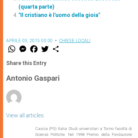
(quarta parte)
"Il cristiano è l'uomo della gioia"
APRILE 03, 2015 00:00
CHIESE LOCALI
W
M
F
T
S
h
e
a
w
h
a
s
c
i
a
t
s
e
t
r
Share this Entry
s
e
b
t
e
A
n
o
e
p
g
o
r
Antonio Gaspari
p
e
k
r
View all articles
Cascia (PG) Italia Studi universitari a Torino facoltà di
Scienze Politiche. Nel 1998 Premio della Fondazione