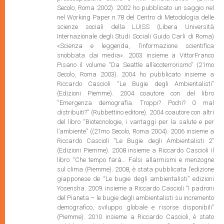
Secolo, Roma 2002). 2002 ho pubblicato un saggio nel
nel Working Paper n.78 del Centro di Metodologia delle
scienze sociali della LUISS (Libera Università
Internazionale degli Studi Sociali Guido Carli di Roma)
«Scienza e leggenda, l’informazione scientifica
snobbata dai media». 2003 insieme a VittorFranco
Pisano il volume “Da Seattle all’ecoterrorismo” (21mo
Secolo, Roma 2003). 2004 ho pubblicato insieme a
Riccardo Cascioli “Le Bugie degli Ambientalisti”
(Edizioni Piemme). 2004 coautore con del libro
“Emergenza demografia. Troppi? Pochi? O mal
distribuiti?” (Rubbettino editore). 2004 coautore con altri
del libro “Biotecnologie, i vantaggi per la salute e per
l’ambiente” ((21mo Secolo, Roma 2004). 2006 insieme a
Riccardo Cascioli “Le Bugie degli Ambientalisti 2”
(Edizioni Piemme). 2008 insieme a Riccardo Cascioli il
libro “Che tempo farà… Falsi allarmismi e menzogne
sul clima (Piemme). 2008, è stata pubblicata l’edizione
giapponese de “Le bugie degli ambientalisti” edizioni
Yosensha. 2009. insieme a Riccardo Cascioli “I padroni
del Pianeta – le bugie degli ambientalisti su incremento
demografico, sviluppo globale e risorse disponibili”
(Piemme). 2010 insieme a Riccardo Cascioli, è stato