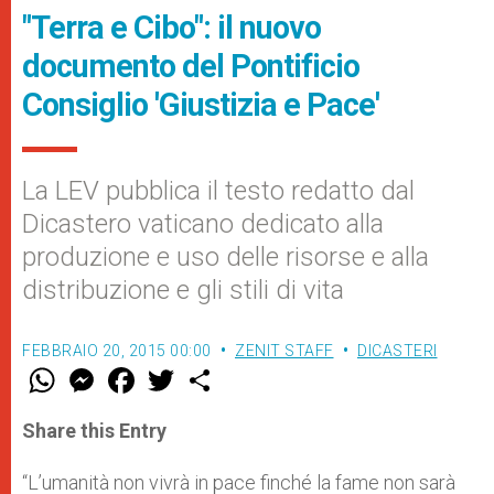
"Terra e Cibo": il nuovo
documento del Pontificio
Consiglio 'Giustizia e Pace'
La LEV pubblica il testo redatto dal
Dicastero vaticano dedicato alla
produzione e uso delle risorse e alla
distribuzione e gli stili di vita
FEBBRAIO 20, 2015 00:00
ZENIT STAFF
DICASTERI
W
M
F
T
S
h
e
a
w
h
a
s
c
i
a
t
s
e
t
r
Share this Entry
s
e
b
t
e
A
n
o
e
p
g
o
r
“L’umanità non vivrà in pace finché la fame non sarà