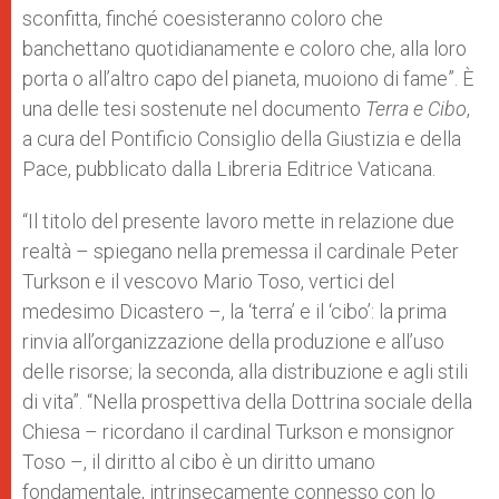
p
e
k
sconfitta, finché coesisteranno coloro che
r
banchettano quotidianamente e coloro che, alla loro
porta o all’altro capo del pianeta, muoiono di fame”. È
una delle tesi sostenute nel documento
Terra e Cibo
,
a cura del Pontificio Consiglio della Giustizia e della
Pace, pubblicato dalla Libreria Editrice Vaticana.
“Il titolo del presente lavoro mette in relazione due
realtà – spiegano nella premessa il cardinale Peter
Turkson e il vescovo Mario Toso, vertici del
medesimo Dicastero –, la ‘terra’ e il ‘cibo’: la prima
rinvia all’organizzazione della produzione e all’uso
delle risorse; la seconda, alla distribuzione e agli stili
di vita”. “Nella prospettiva della Dottrina sociale della
Chiesa – ricordano il cardinal Turkson e monsignor
Toso –, il diritto al cibo è un diritto umano
fondamentale, intrinsecamente connesso con lo