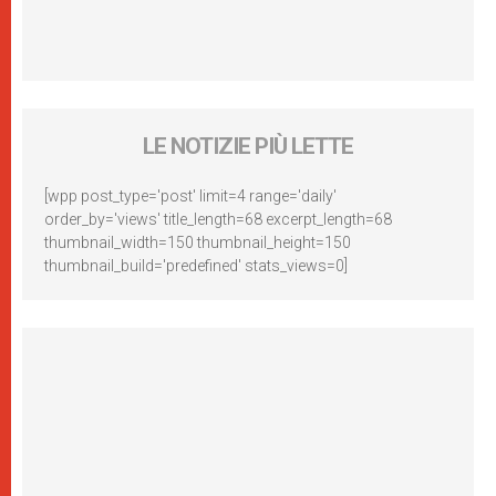
LE NOTIZIE PIÙ LETTE
[wpp post_type='post' limit=4 range='daily'
order_by='views' title_length=68 excerpt_length=68
thumbnail_width=150 thumbnail_height=150
thumbnail_build='predefined' stats_views=0]