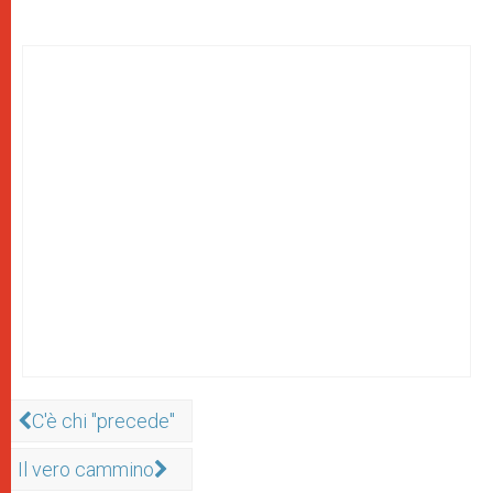
C'è chi "precede"
Il vero cammino