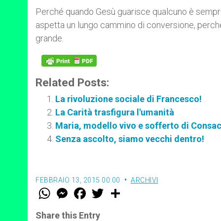
Perché quando Gesù guarisce qualcuno è sempre per
aspetta un lungo cammino di conversione, perché
grande.
Related Posts:
La rivoluzione sociale di Francesco!
La Carità trasfigura l'umanità
Maria, modello vivo e sofferto di Consac
Senza ascolto, siamo vecchi dentro!
FEBBRAIO 13, 2015 00:00
ARCHIVI
W
M
F
T
S
h
e
a
w
h
a
s
c
i
a
t
s
e
t
r
Share this Entry
s
e
b
t
e