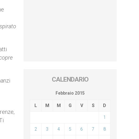
he
spirato
atti
 copre
CALENDARIO
nanzi
Febbraio 2015
L
M
M
G
V
S
D
erenze,
1
Ti
2
3
4
5
6
7
8