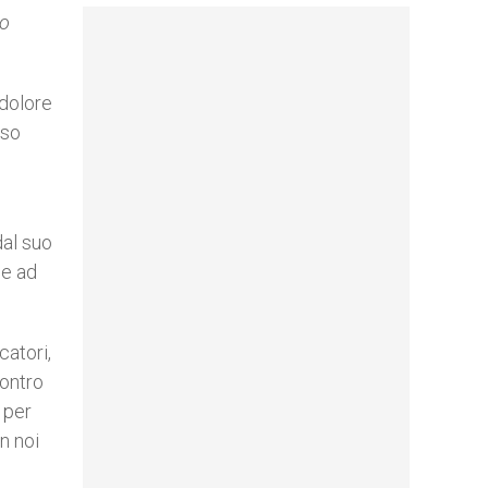
do
.
 dolore
rso
dal suo
 e ad
catori,
contro
 per
n noi