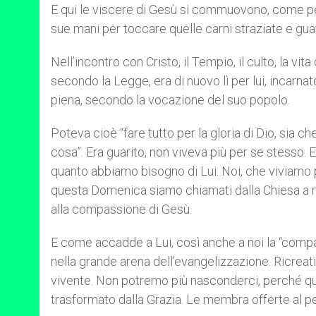
E qui le viscere di Gesù si commuovono, come per 
sue mani per toccare quelle carni straziate e gua
Nell’incontro con Cristo, il Tempio, il culto, la vi
secondo la Legge, era di nuovo lì per lui, incarnat
piena, secondo la vocazione del suo popolo.
Poteva cioè “fare tutto per la gloria di Dio, sia 
cosa”. Era guarito, non viveva più per se stesso.
quanto abbiamo bisogno di Lui. Noi, che viviamo pe
questa Domenica siamo chiamati dalla Chiesa a m
alla compassione di Gesù.
E come accadde a Lui, così anche a noi la “compa
nella grande arena dell’evangelizzazione. Ricreati
vivente. Non potremo più nasconderci, perché quel
trasformato dalla Grazia. Le membra offerte al p