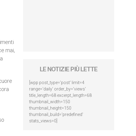
limenti
ce mai,
la
LE NOTIZIE PIÙ LETTE
 cuore
[wpp post_type='post' limit=4
cora
range='daily' order_by='views'
title_length=68 excerpt_length=68
thumbnail_width=150
thumbnail_height=150
thumbnail_build='predefined'
so
stats_views=0]