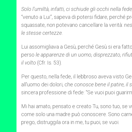
Solo l’umiltà, infatti, ci schiude gli occhi nella fed
“venuto a Lui”, sapeva di potersi fidare, perché pr
squassate, non potevano cancellare la verità:
nes
le stesse certezze
.
Lui assomigliava a Gesù, perché Gesù si era fatto s
perso
le apparenze di un uomo, disprezzato, rifiu
il volto
(Cfr. Is. 53).
Per questo, nella fede, il lebbroso aveva visto G
all’uomo dei dolori, che
conosce bene il patire, il 
sincera professione di fede: “Se vuoi puoi guarirm
Mi hai amato, pensato e creato Tu, sono tuo, se v
come solo una madre può conoscere. Sono carne del
prego, distruggila ora in me, tu puoi, se vuoi.