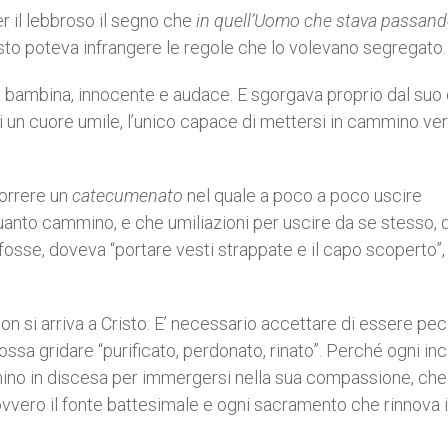
r il lebbroso il segno che
in quell’Uomo che stava passan
sto poteva infrangere le regole che lo volevano segregato
 bambina, innocente e audace. E sgorgava proprio dal suo
ui un cuore umile, l’unico capace di mettersi in cammino ve
correre un
catecumenato
nel quale a poco a poco uscire
anto cammino, e che umiliazioni per uscire da se stesso, 
fosse, doveva “portare vesti strappate e il capo scoperto”,
on si arriva a Cristo. E’ necessario accettare di essere pec
sa gridare “purificato, perdonato, rinato”. Perché ogni in
mmino in discesa per immergersi nella sua compassione, che
 ovvero il fonte battesimale e ogni sacramento che rinnova i