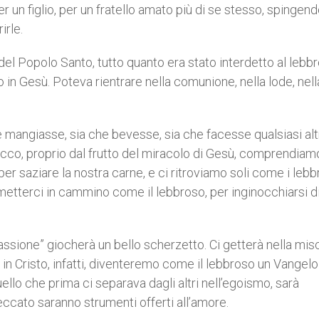
un figlio, per un fratello amato più di se stesso, spingend
rirle.
ta del Popolo Santo, tutto quanto era stato interdetto al lebb
o in Gesù. Poteva rientrare nella comunione, nella lode, nell
che mangiasse, sia che bevesse, sia che facesse qualsiasi alt
 Ecco, proprio dal frutto del miracolo di Gesù, comprendiam
r saziare la nostra carne, e ci ritroviamo soli come i lebbr
etterci in cammino come il lebbroso, per inginocchiarsi d
ssione” giocherà un bello scherzetto. Ci getterà nella misc
 in Cristo, infatti, diventeremo come il lebbroso un Vangelo
lo che prima ci separava dagli altri nell’egoismo, sarà
eccato saranno strumenti offerti all’amore.