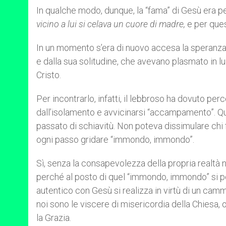
In qualche modo, dunque, la “fama” di Gesù era pe
vicino a lui si celava un cuore di madre,
e per que
In un momento s’era di nuovo accesa la speranza
e dalla sua solitudine, che avevano plasmato in l
Cristo.
Per incontrarlo, infatti, il lebbroso ha dovuto per
dall’isolamento e avvicinarsi “accampamento”. Qu
passato di schiavitù. Non poteva dissimulare chi 
ogni passo gridare “immondo, immondo”.
Sì, senza la consapevolezza della propria realtà n
perché al posto di quel “immondo, immondo” si pos
autentico con Gesù si realizza in virtù di un ca
noi sono le viscere di misericordia della Chiesa,
la Grazia.