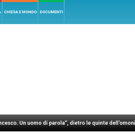
A
CHIESA E MONDO
DOCUMENTI
o di parola”, dietro le quinte dell’omonimo film di 