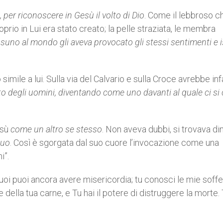
e, per riconoscere in Gesù il volto di Dio
. Come il lebbroso c
oprio in Lui era stato creato; la pelle straziata, le membra
suno al mondo gli aveva provocato gli stessi sentimenti e i
imile a lui. Sulla via del Calvario e sulla Croce avrebbe inf
to degli uomini, diventando come uno davanti al quale ci si
esù
come un altro se stesso
. Non aveva dubbi, si trovava di
suo
. Così è sgorgata dal suo cuore l’invocazione come una
i”.
uoi puoi ancora avere misericordia; tu conosci le mie soff
la tua carne, e Tu hai il potere di distruggere la morte. 