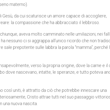
 seno materno).
 Gesù, da cui scaturisce un amore capace di accogliere,
creare: la compassione che ha abbracciato il lebbroso.
 chiunque, aveva molto camminato nelle umiliazioni, nei fal
ha nessuno ci si aggrappa all’unico ricordo che non tradis
e sale prepotente sulle labbra la parola “mamma”, perché 
sapevolmente, verso la propria origine, dove la carne e il
rembo dove nascevano, intatte, le speranze, e tutto poteva an
ono così uniti, è attratto da ciò che potrebbe innescare una
eriosamente, Cristo attrae tutti nel suo passaggio vittorio
in una nuova nascita.