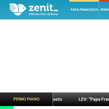
PAPA FRANCESCO
ROM
 più sano e giusto
LEV: “Papa Francesco. Un uom
PRIMO PIANO