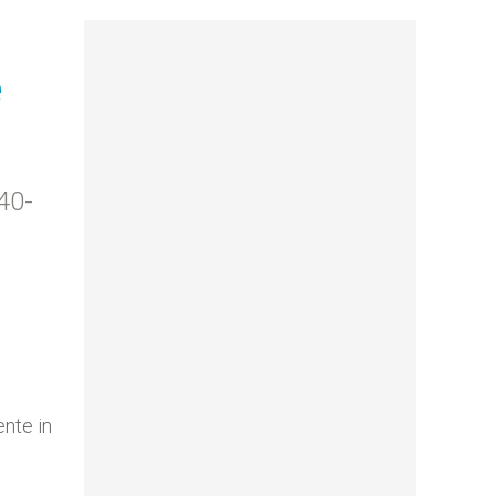
e
40-
ente in