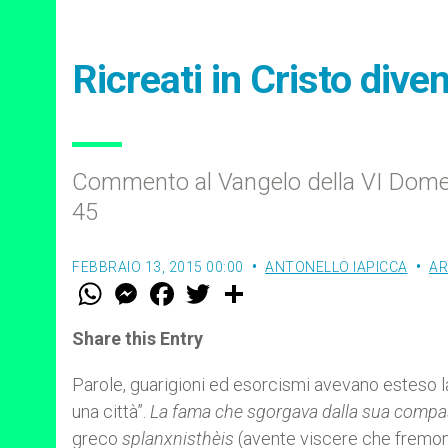
Ricreati in Cristo div
Commento al Vangelo della VI Dome
45
FEBBRAIO 13, 2015 00:00
ANTONELLO IAPICCA
AR
W
M
F
T
S
h
e
a
w
h
a
s
c
i
a
t
s
e
t
r
Share this Entry
s
e
b
t
e
A
n
o
e
p
g
o
r
Parole, guarigioni ed esorcismi avevano esteso l
p
e
k
una città”.
La fama che sgorgava dalla sua comp
r
greco
splanxnisthèis
(avente viscere che fremono