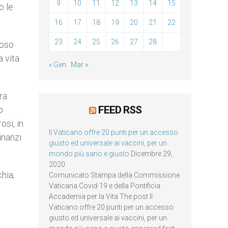
9
10
11
12
13
14
15
o le
16
17
18
19
20
21
22
23
24
25
26
27
28
roso
a vita
« Gen
Mar »
ra
FEED RSS
o
osi, in
Il Vaticano offre 20 punti per un accesso
inanzi
giusto ed universale ai vaccini, per un
mondo più sano e giusto
Dicembre 29,
2020
hia,
Comunicato Stampa della Commissione
Vaticana Covid-19 e della Pontificia
Accademia per la Vita The post Il
Vaticano offre 20 punti per un accesso
giusto ed universale ai vaccini, per un