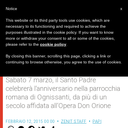
IT
Notice
x
This website or its third party tools use cookies, which are
necessary to its functioning and required to achieve the
purposes illustrated in the cookie policy. If you want to know
50 anni fa la prima messa in
more or withdraw your consent to all or some of the cookies,
please refer to the
cookie policy
.
italiano: papa Francesco la
ricorderà
By closing this banner, scrolling this page, clicking a link or
continuing to browse otherwise, you agree to the use of cookies.
Sabato 7 marzo, il Santo Padre
celebrerà l’anniversario nella parrocchia
romana di Ognissanti, da più di un
secolo affidata all’Opera Don Orione
FEBBRAIO 12, 2015 00:00
ZENIT STAFF
PAPI
W
M
F
T
S