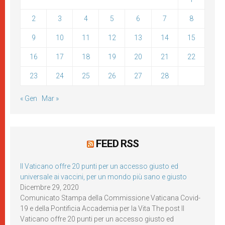
2
3
4
5
6
7
8
9
10
11
12
13
14
15
16
17
18
19
20
21
22
23
24
25
26
27
28
« Gen
Mar »
FEED RSS
Il Vaticano offre 20 punti per un accesso giusto ed
universale ai vaccini, per un mondo più sano e giusto
Dicembre 29, 2020
Comunicato Stampa della Commissione Vaticana Covid-
19 e della Pontificia Accademia per la Vita The post Il
Vaticano offre 20 punti per un accesso giusto ed