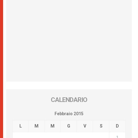
CALENDARIO
Febbraio 2015
L
M
M
G
V
S
D
1