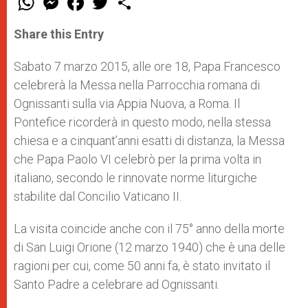
h
e
a
w
h
a
s
c
i
a
t
s
e
t
r
Share this Entry
s
e
b
t
e
A
n
o
e
p
g
o
r
Sabato 7 marzo 2015, alle ore 18, Papa Francesco
p
e
k
celebrerà la Messa nella Parrocchia romana di
r
Ognissanti sulla via Appia Nuova, a Roma. Il
Pontefice ricorderà in questo modo, nella stessa
chiesa e a cinquant’anni esatti di distanza, la Messa
che Papa Paolo VI celebrò per la prima volta in
italiano, secondo le rinnovate norme liturgiche
stabilite dal Concilio Vaticano II.
La visita coincide anche con il 75° anno della morte
di San Luigi Orione (12 marzo 1940) che è una delle
ragioni per cui, come 50 anni fa, è stato invitato il
Santo Padre a celebrare ad Ognissanti.