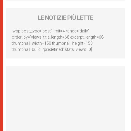
LE NOTIZIE PIÙ LETTE
[wpp post_type='post' limit=4 range='daily'
order_by='views' title_length=68 excerpt_length=68
thumbnail_width=150 thumbnail_height=150
thumbnail_build='predefined' stats_views=0]