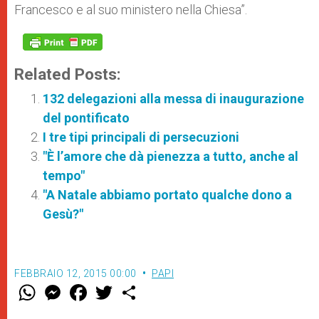
Francesco e al suo ministero nella Chiesa”.
Related Posts:
132 delegazioni alla messa di inaugurazione
del pontificato
I tre tipi principali di persecuzioni
"È l’amore che dà pienezza a tutto, anche al
tempo"
"A Natale abbiamo portato qualche dono a
Gesù?"
FEBBRAIO 12, 2015 00:00
PAPI
W
M
F
T
S
h
e
a
w
h
a
s
c
i
a