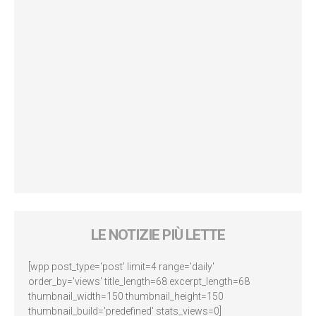
LE NOTIZIE PIÙ LETTE
[wpp post_type='post' limit=4 range='daily'
order_by='views' title_length=68 excerpt_length=68
thumbnail_width=150 thumbnail_height=150
thumbnail_build='predefined' stats_views=0]