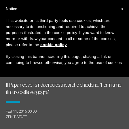
IT
Notice
x
This website or its third party tools use cookies, which are
necessary to its functioning and required to achieve the
GIORNO
purposes illustrated in the cookie policy. If you want to know
Febbraio 11th, 2015
more or withdraw your consent to all or some of the cookies,
please refer to the
cookie policy
.
By closing this banner, scrolling this page, clicking a link or
continuing to browse otherwise, you agree to the use of cookies.
ULTIME NOTIZIE
Il Papa riceve i sindaci palestinesi che chiedono: "Fermiamo
il muro della vergogna"
FEB 11, 2015 00:00
ZENIT STAFF