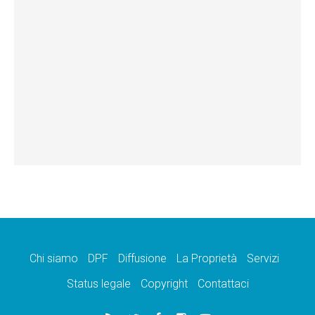
Chi siamo
DPF
Diffusione
La Proprietà
Servizi
Status legale
Copyright
Contattaci