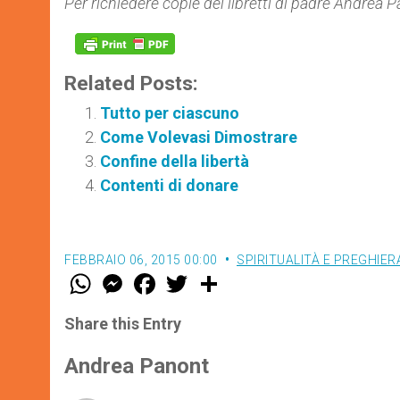
Per richiedere copie dei libretti di padre Andrea
Related Posts:
Tutto per ciascuno
Come Volevasi Dimostrare
Confine della libertà
Contenti di donare
FEBBRAIO 06, 2015 00:00
SPIRITUALITÀ E PREGHIER
W
M
F
T
S
h
e
a
w
h
a
s
c
i
a
t
s
e
t
r
Share this Entry
s
e
b
t
e
A
n
o
e
p
g
o
r
Andrea Panont
p
e
k
r