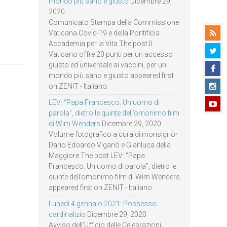
mondo più sano e giusto
Dicembre 29,
2020
Comunicato Stampa della Commissione
Vaticana Covid-19 e della Pontificia
Accademia per la Vita The post Il
Vaticano offre 20 punti per un accesso
giusto ed universale ai vaccini, per un
mondo più sano e giusto appeared first
on ZENIT - Italiano.
LEV: “Papa Francesco. Un uomo di
parola”, dietro le quinte dell’omonimo film
di Wim Wenders
Dicembre 29, 2020
Volume fotografico a cura di monsignor
Dario Edoardo Viganò e Gianluca della
Maggiore The post LEV: “Papa
Francesco. Un uomo di parola”, dietro le
quinte dell’omonimo film di Wim Wenders
appeared first on ZENIT - Italiano.
Lunedì 4 gennaio 2021: Possesso
cardinalizio
Dicembre 29, 2020
Avviso dell’Ufficio delle Celebrazioni