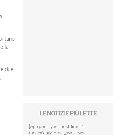
a
lontano
o la
le due
;
LE NOTIZIE PIÙ LETTE
[wpp post_type='post' limit=4
range='daily' order_by='views'