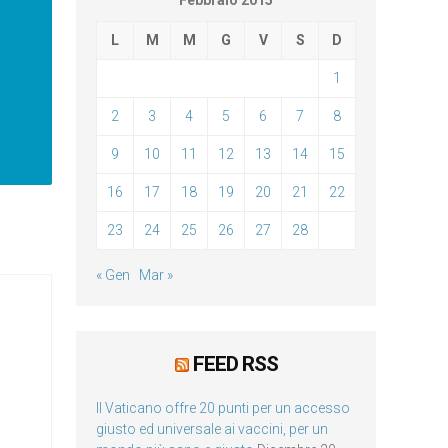
Febbraio 2015
L
M
M
G
V
S
D
1
2
3
4
5
6
7
8
9
10
11
12
13
14
15
16
17
18
19
20
21
22
23
24
25
26
27
28
« Gen
Mar »
FEED RSS
Il Vaticano offre 20 punti per un accesso
giusto ed universale ai vaccini, per un