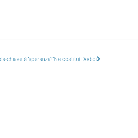
ola-chiave è 'speranza'!"
Ne costituì Dodici