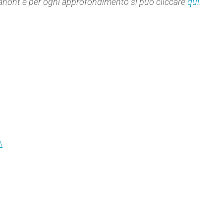
 Panont e per ogni approfondimento si può cliccare
qui
.
A