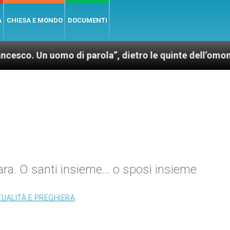
A
CHIESA E MONDO
DOCUMENTI
 uomo di parola”, dietro le quinte dell’omonimo film
ra. O santi insieme… o sposi insieme
TUALITÀ E PREGHIERA