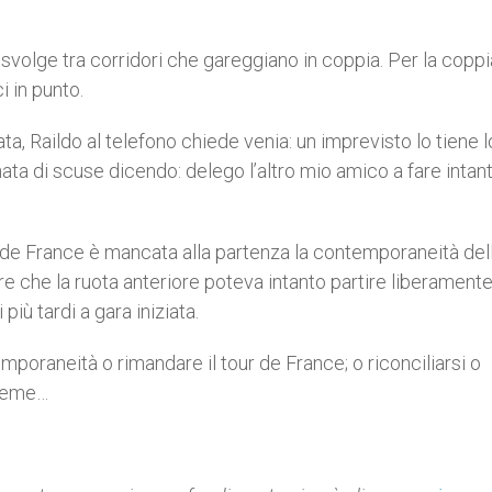
 svolge tra corridori che gareggiano in coppia. Per la coppi
i in punto.
ta, Raildo al telefono chiede venia: un imprevisto lo tiene 
ta di scuse dicendo: delego l’altro mio amico a fare intant
ur de France è mancata alla partenza la contemporaneità del
re che la ruota anteriore poteva intanto partire liberamente
iù tardi a gara iniziata.
mporaneità o rimandare il tour de France; o riconciliarsi o
sieme…