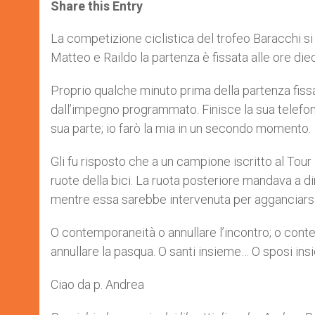
t
s
e
t
r
Share this Entry
s
e
b
t
e
A
n
o
e
p
g
o
r
La competizione ciclistica del trofeo Baracchi si
p
e
k
Matteo e Raildo la partenza è fissata alle ore diec
r
Proprio qualche minuto prima della partenza fissa
dall’impegno programmato. Finisce la sua telefona
sua parte; io farò la mia in un secondo momento.
Gli fu risposto che a un campione iscritto al To
ruote della bici. La ruota posteriore mandava a di
mentre essa sarebbe intervenuta per agganciarsi p
O contemporaneità o annullare l’incontro; o conte
annullare la pasqua. O santi insieme… O sposi in
Ciao da p. Andrea