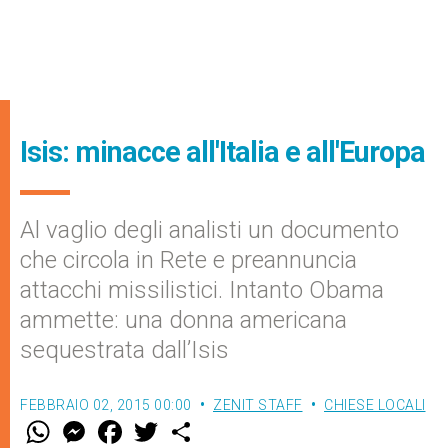
Isis: minacce all'Italia e all'Europa
Al vaglio degli analisti un documento
che circola in Rete e preannuncia
attacchi missilistici. Intanto Obama
ammette: una donna americana
sequestrata dall’Isis
FEBBRAIO 02, 2015 00:00
ZENIT STAFF
CHIESE LOCALI
W
M
F
T
S
h
e
a
w
h