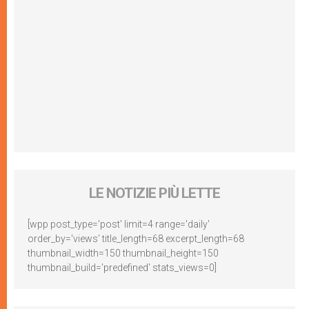
LE NOTIZIE PIÙ LETTE
[wpp post_type='post' limit=4 range='daily'
order_by='views' title_length=68 excerpt_length=68
thumbnail_width=150 thumbnail_height=150
thumbnail_build='predefined' stats_views=0]