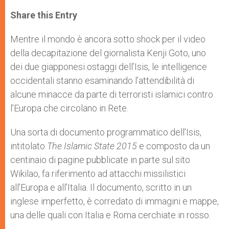
a
s
c
i
a
t
s
e
t
r
Share this Entry
s
e
b
t
e
A
n
o
e
p
g
o
r
Mentre il mondo è ancora sotto shock per il video
p
e
k
della decapitazione del giornalista Kenji Goto, uno
r
dei due giapponesi ostaggi dell’Isis, le intelligence
occidentali stanno esaminando l’attendibilità di
alcune minacce da parte di terroristi islamici contro
l’Europa che circolano in Rete.
Una sorta di documento programmatico dell’Isis,
intitolato
The Islamic State 2015
e composto da un
centinaio di pagine pubblicate in parte sul sito
Wikilao, fa riferimento ad attacchi missilistici
all’Europa e all’Italia. Il documento, scritto in un
inglese imperfetto, è corredato di immagini e mappe,
una delle quali con Italia e Roma cerchiate in rosso.