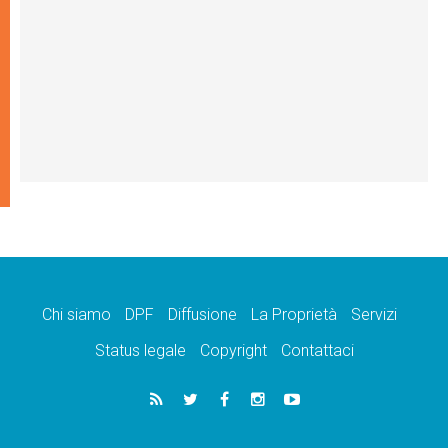
Chi siamo
DPF
Diffusione
La Proprietà
Servizi
Status legale
Copyright
Contattaci