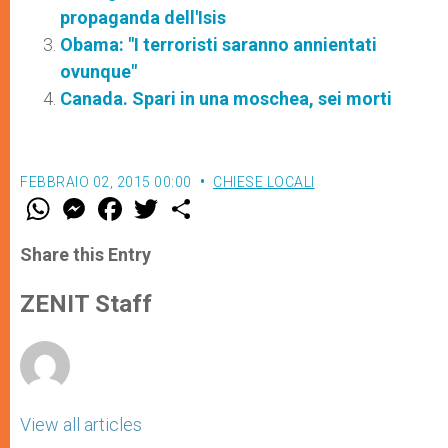
propaganda dell'Isis
Obama: "I terroristi saranno annientati
ovunque"
Canada. Spari in una moschea, sei morti
FEBBRAIO 02, 2015 00:00
CHIESE LOCALI
W
M
F
T
S
h
e
a
w
h
a
s
c
i
a
t
s
e
t
r
Share this Entry
s
e
b
t
e
A
n
o
e
p
g
o
r
ZENIT Staff
p
e
k
r
View all articles