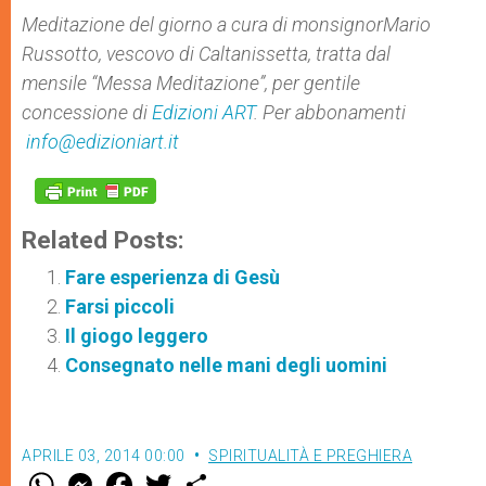
Meditazione del giorno a cura di monsignor
Mario
Russotto, vescovo di Caltanissetta
,
tratta dal
mensile “Messa Meditazione”, per gentile
concessione di
Edizioni ART
.
Per abbonamenti
info@edizioniart.it
Related Posts:
Fare esperienza di Gesù
Farsi piccoli
Il giogo leggero
Consegnato nelle mani degli uomini
APRILE 03, 2014 00:00
SPIRITUALITÀ E PREGHIERA
W
M
F
T
S