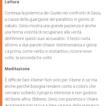
p
g
o
r
Lettura
p
e
k
r
Continua la polemica dei Giudei nei confronti di Gesù,
a causa della guarigione del paralitico in giorno di
sabato. Gesù mostra una grande pazienza e anche
una ferma volontà di recuperare alla verità
dell’Amore questi suoi accusatori. Il testo ruota
attorno a due parole-chiave: testimonianza e gloria.
La prima, come verbo e sostantivo, ricorre nove
volte; la seconda tre volte.
Meditazione
È difficile fare il bene! Non solo per il bene in sé ma
anche perché bisogna rendere conto a coloro che
cercano soltanto il proprio interesse e non godono
del bene altrui. Ebbene, Gesù con pazienza e chiare
argomentazioni prova a dare ragione della speranza