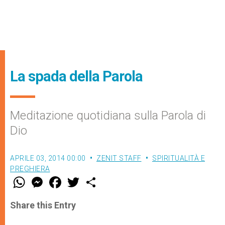
La spada della Parola
Meditazione quotidiana sulla Parola di
Dio
APRILE 03, 2014 00:00
ZENIT STAFF
SPIRITUALITÀ E
PREGHIERA
W
M
F
T
S
h
e
a
w
h
a
s
c
i
a
t
s
e
t
r
Share this Entry
s
e
b
t
e
A
n
o
e