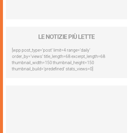
LE NOTIZIE PIÙ LETTE
[wpp post_type='post' limit=4 range='daily'
order_by='views' title_length=68 excerpt_length=68
thumbnail_width=150 thumbnail_height=150
thumbnail_build='predefined' stats_views=0]