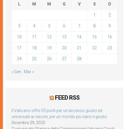
L
M
M
G
V
S
D
1
2
3
4
5
6
7
8
9
10
11
12
13
14
15
16
17
18
19
20
21
22
23
24
25
26
27
28
« Gen
Mar »
FEED RSS
Il Vaticano offre 20 punti per un accesso giusto ed
universale ai vaccini, per un mondo più sano e giusto
Dicembre 29, 2020
Comunicato Stampa della Commissione Vaticana Covid-