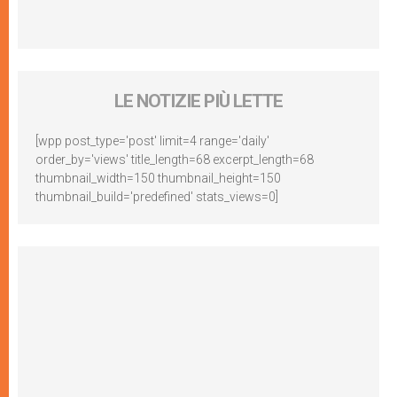
LE NOTIZIE PIÙ LETTE
[wpp post_type='post' limit=4 range='daily'
order_by='views' title_length=68 excerpt_length=68
thumbnail_width=150 thumbnail_height=150
thumbnail_build='predefined' stats_views=0]