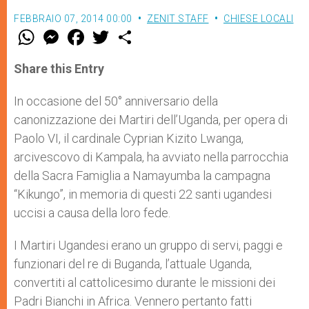
FEBBRAIO 07, 2014 00:00
ZENIT STAFF
CHIESE LOCALI
W
M
F
T
S
h
e
a
w
h
a
s
c
i
a
t
s
e
t
r
Share this Entry
s
e
b
t
e
A
n
o
e
p
g
o
r
In occasione del 50° anniversario della
p
e
k
canonizzazione dei Martiri dell’Uganda, per opera di
r
Paolo VI, il cardinale Cyprian Kizito Lwanga,
arcivescovo di Kampala, ha avviato nella parrocchia
della Sacra Famiglia a Namayumba la campagna
“Kikungo”, in memoria di questi 22 santi ugandesi
uccisi a causa della loro fede.
I Martiri Ugandesi erano un gruppo di servi, paggi e
funzionari del re di Buganda, l’attuale Uganda,
convertiti al cattolicesimo durante le missioni dei
Padri Bianchi in Africa. Vennero pertanto fatti