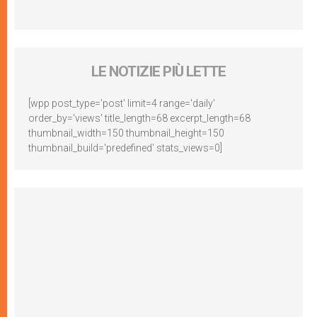
LE NOTIZIE PIÙ LETTE
[wpp post_type='post' limit=4 range='daily'
order_by='views' title_length=68 excerpt_length=68
thumbnail_width=150 thumbnail_height=150
thumbnail_build='predefined' stats_views=0]