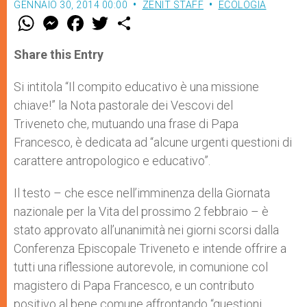
GENNAIO 30, 2014 00:00
ZENIT STAFF
ECOLOGIA
W
M
F
T
S
h
e
a
w
h
a
s
c
i
a
t
s
e
t
r
Share this Entry
s
e
b
t
e
A
n
o
e
p
g
o
r
Si intitola “Il compito educativo è una missione
p
e
k
chiave!” la Nota pastorale dei Vescovi del
r
Triveneto che, mutuando una frase di Papa
Francesco, è dedicata ad “alcune urgenti questioni di
carattere antropologico e educativo”.
Il testo – che esce nell’imminenza della Giornata
nazionale per la Vita del prossimo 2 febbraio – è
stato approvato all’unanimità nei giorni scorsi dalla
Conferenza Episcopale Triveneto e intende offrire a
tutti una riflessione autorevole, in comunione col
magistero di Papa Francesco, e un contributo
positivo al bene comune affrontando “questioni