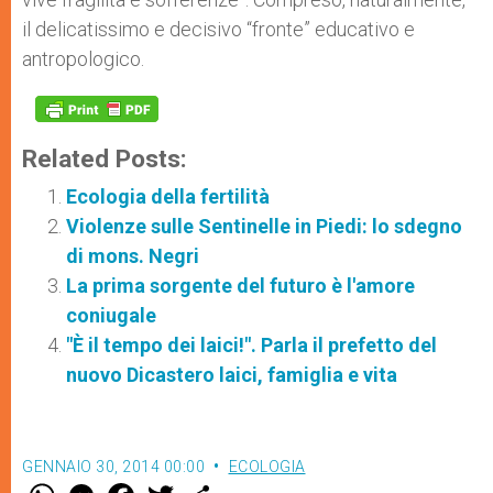
il delicatissimo e decisivo “fronte” educativo e
antropologico.
Related Posts:
Ecologia della fertilità
Violenze sulle Sentinelle in Piedi: lo sdegno
di mons. Negri
La prima sorgente del futuro è l'amore
coniugale
"È il tempo dei laici!". Parla il prefetto del
nuovo Dicastero laici, famiglia e vita
GENNAIO 30, 2014 00:00
ECOLOGIA
W
M
F
T
S