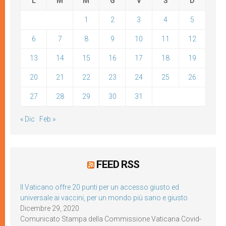
L
M
M
G
V
S
D
1
2
3
4
5
6
7
8
9
10
11
12
13
14
15
16
17
18
19
20
21
22
23
24
25
26
27
28
29
30
31
« Dic
Feb »
FEED RSS
Il Vaticano offre 20 punti per un accesso giusto ed
universale ai vaccini, per un mondo più sano e giusto
Dicembre 29, 2020
Comunicato Stampa della Commissione Vaticana Covid-