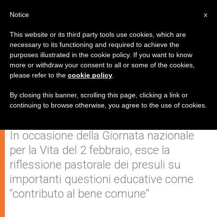
IT
Notice
x
This website or its third party tools use cookies, which are
necessary to its functioning and required to achieve the
purposes illustrated in the cookie policy. If you want to know
Vita, famiglia, libertà di
more or withdraw your consent to all or some of the cookies,
please refer to the
cookie policy
.
educazione, "genere": la nota dei
Vescovi del Triveneto
By closing this banner, scrolling this page, clicking a link or
continuing to browse otherwise, you agree to the use of cookies.
In occasione della Giornata nazionale
per la Vita del 2 febbraio, esce la
riflessione pastorale dei presuli su
importanti questioni educative come
“contributo al bene comune”