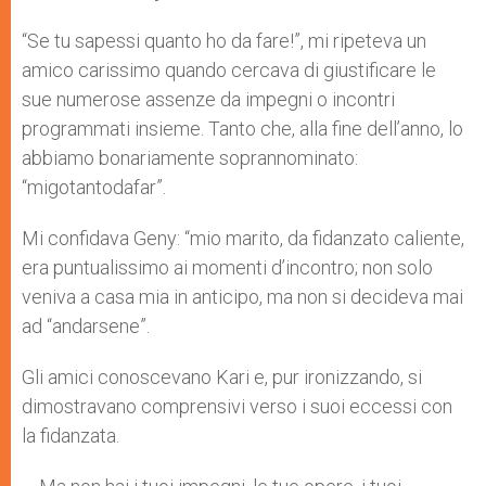
s
e
b
t
e
A
n
o
e
p
g
o
r
“Se tu sapessi quanto ho da fare!”, mi ripeteva un
p
e
k
amico carissimo quando cercava di giustificare le
r
sue numerose assenze da impegni o incontri
programmati insieme. Tanto che, alla fine dell’anno, lo
abbiamo bonariamente soprannominato:
“migotantodafar”.
Mi confidava Geny: “mio marito, da fidanzato caliente,
era puntualissimo ai momenti d’incontro; non solo
veniva a casa mia in anticipo, ma non si decideva mai
ad “andarsene”.
Gli amici conoscevano Kari e, pur ironizzando, si
dimostravano comprensivi verso i suoi eccessi con
la fidanzata.