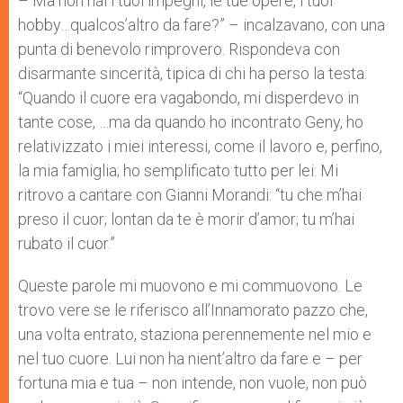
– Ma non hai i tuoi impegni, le tue opere, i tuoi
hobby…qualcos’altro da fare?” – incalzavano, con una
punta di benevolo rimprovero. Rispondeva con
disarmante sincerità, tipica di chi ha perso la testa:
“Quando il cuore era vagabondo, mi disperdevo in
tante cose, …ma da quando ho incontrato Geny, ho
relativizzato i miei interessi, come il lavoro e, perfino,
la mia famiglia; ho semplificato tutto per lei: Mi
ritrovo a cantare con Gianni Morandi: “tu che m’hai
preso il cuor; lontan da te è morir d’amor; tu m’hai
rubato il cuor.”
Queste parole mi muovono e mi commuovono. Le
trovo vere se le riferisco all’Innamorato pazzo che,
una volta entrato, staziona perennemente nel mio e
nel tuo cuore. Lui non ha nient’altro da fare e – per
fortuna mia e tua – non intende, non vuole, non può