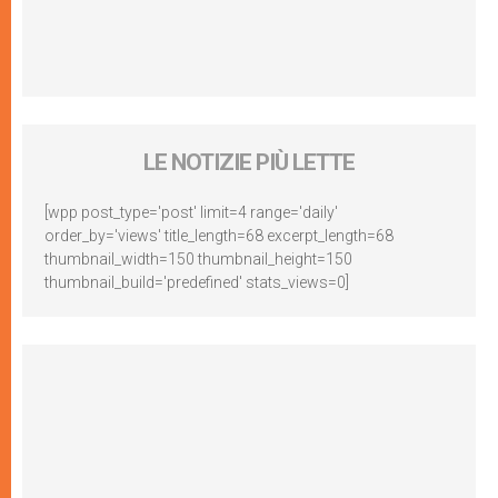
LE NOTIZIE PIÙ LETTE
[wpp post_type='post' limit=4 range='daily'
order_by='views' title_length=68 excerpt_length=68
thumbnail_width=150 thumbnail_height=150
thumbnail_build='predefined' stats_views=0]