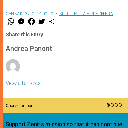
GENNAIO 27, 2014 00:00
SPIRITUALITÀ E PREGHIERA
W
M
F
T
S
h
e
a
w
h
a
s
c
i
a
t
s
e
t
r
Share this Entry
s
e
b
t
e
A
n
o
e
p
g
o
r
Andrea Panont
p
e
k
r
View all articles