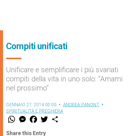
Compiti unificati
Unificare e semplificare i più svariati
compiti della vita in uno solo: “Amami
nel prossimo”
GENNAIO 27, 2014 00:00
ANDREA PANONT
SPIRITUALITÀ E PREGHIERA
W
M
F
T
S
h
e
a
w
h
a
s
c
i
a
t
s
e
t
r
Share this Entry