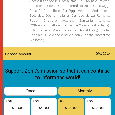
Specializzazione in Giornalismo. La Provincia Pavese.
Radiocor - Il Sole 24 Ore. Il Giornale di Ostia. Ostia Oggi.
Ostia Città (direttore). Eur Oggi. Messa e Meditazione.
Sacerdos. Destra Italiana. Corrispondenza Romana.
Radici Cristiane. Agenzia Sanitaria Italiana.
L'Ottimista (direttore). Santini da Collezione (Hachette).
I Santini della Madonna di Lourdes (McKay). Contro
Garibaldi. Quello che a scuola non vi hanno raccontato
(Vallecchi).