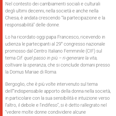
p
g
o
r
Nel contesto dei cambiamenti sociali e culturali
p
e
k
degli ultimi decenni, nella società e anche nella
r
Chiesa, è andata crescendo “la partecipazione e la
responsabilità” delle donne.
Lo ha ricordato oggi papa Francesco, ricevendo in
udienza le partecipanti al 29° congresso nazionale
promosso dal Centro Italiano Femminile (CIF) sul
tema
Cif: quel passo in più – ri-generare la vita,
coltivare la speranza
, che si conclude domani presso
la Domus Mariae di Roma.
Bergoglio, che è più volte intervenuto sul tema
dell’“indispensabile apporto della donna nella società,
in particolare con la sua sensibilità e intuizione verso
l’altro, il debole e l’indifeso”, si è detto rallegrato nel
“vedere molte donne condividere alcune