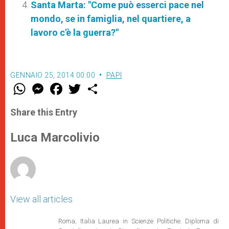
Santa Marta: "Come può esserci pace nel
mondo, se in famiglia, nel quartiere, a
lavoro c'è la guerra?"
GENNAIO 25, 2014 00:00
PAPI
W
M
F
T
S
h
e
a
w
h
a
s
c
i
a
t
s
e
t
r
Share this Entry
s
e
b
t
e
A
n
o
e
p
g
o
r
Luca Marcolivio
p
e
k
r
View all articles
Roma, Italia Laurea in Scienze Politiche. Diploma di