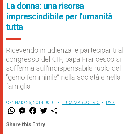
La donna: una risorsa
imprescindibile per l'umanità
tutta
Ricevendo in udienza le partecipanti al
congresso del CIF, papa Francesco si
sofferma sull’indispensabile ruolo del
“genio femminile” nella società e nella
famiglia
GENNAIO 25, 2014 00:00
LUCA MARCOLIVIO
PAPI
W
M
F
T
S
h
e
a
w
h
a
s
c
i
a
t
s
e
t
r
Share this Entry
s
e
b
t
e
A
n
o
e