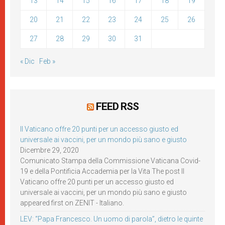
13
14
15
16
17
18
19
20
21
22
23
24
25
26
27
28
29
30
31
« Dic
Feb »
FEED RSS
Il Vaticano offre 20 punti per un accesso giusto ed
universale ai vaccini, per un mondo più sano e giusto
Dicembre 29, 2020
Comunicato Stampa della Commissione Vaticana Covid-
19 e della Pontificia Accademia per la Vita The post Il
Vaticano offre 20 punti per un accesso giusto ed
universale ai vaccini, per un mondo più sano e giusto
appeared first on ZENIT - Italiano.
LEV: “Papa Francesco. Un uomo di parola”, dietro le quinte