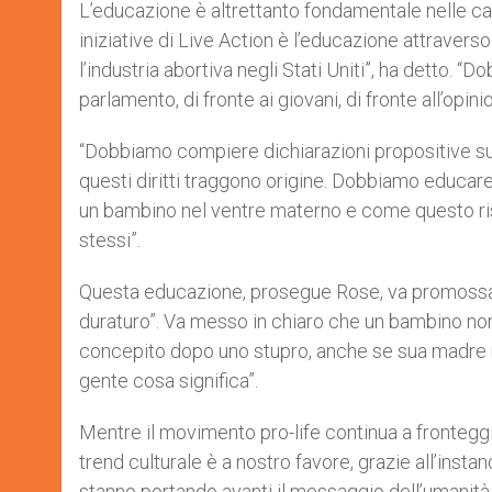
L’educazione è altrettanto fondamentale nelle ca
iniziative di Live Action è l’educazione attraver
l’industria abortiva negli Stati Uniti”, ha detto. “
parlamento, di fronte ai giovani, di fronte all’opini
“Dobbiamo compiere dichiarazioni propositive sul
questi diritti traggono origine. Dobbiamo educar
un bambino nel ventre materno e come questo risp
stessi”.
Questa educazione, prosegue Rose, va promossa
duraturo”. Va messo in chiaro che un bambino non 
concepito dopo uno stupro, anche se sua madre n
gente cosa significa”.
Mentre il movimento pro-life continua a fronteggi
trend culturale è a nostro favore, grazie all’instanc
stanno portando avanti il messaggio dell’umanità