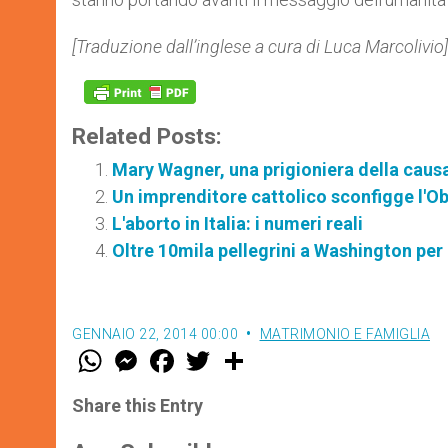
[Traduzione dall’inglese a cura di Luca Marcolivio]
Related Posts:
Mary Wagner, una prigioniera della causa 
Un imprenditore cattolico sconfigge l'
L'aborto in Italia: i numeri reali
Oltre 10mila pellegrini a Washington per 
GENNAIO 22, 2014 00:00
MATRIMONIO E FAMIGLIA
W
M
F
T
S
h
e
a
w
h
a
s
c
i
a
t
s
e
t
r
Share this Entry
s
e
b
t
e
A
n
o
e