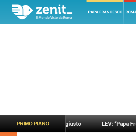
PAPA FRANCESCO
ROM
ndo più sano e giusto
LEV: “Papa Francesco. Un 
PRIMO PIANO