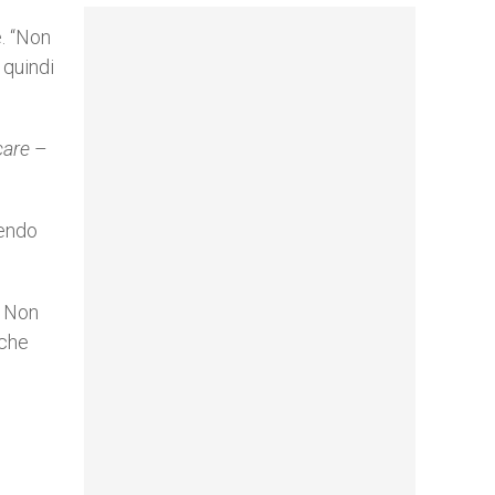
. “Non
 quindi
are
–
gendo
. Non
nche