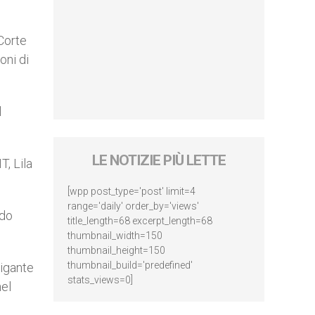
 Corte
oni di
l
LE NOTIZIE PIÙ LETTE
T, Lila
[wpp post_type='post' limit=4
range='daily' order_by='views'
ndo
title_length=68 excerpt_length=68
thumbnail_width=150
thumbnail_height=150
thumbnail_build='predefined'
gigante
stats_views=0]
nel