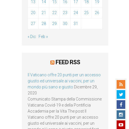
13
14
15
16
17
18
19
20
21
22
23
24
25
26
27
28
29
30
31
« Dic
Feb »
FEED RSS
Il Vaticano offre 20 punti per un accesso
giusto ed universale ai vaccini, per un
mondo più sano e giusto
Dicembre 29,
2020
Comunicato Stampa della Commissione
Vaticana Covid-19 e della Pontificia
Accademia per la Vita The post Il
Vaticano offre 20 punti per un accesso
giusto ed universale ai vaccini, per un