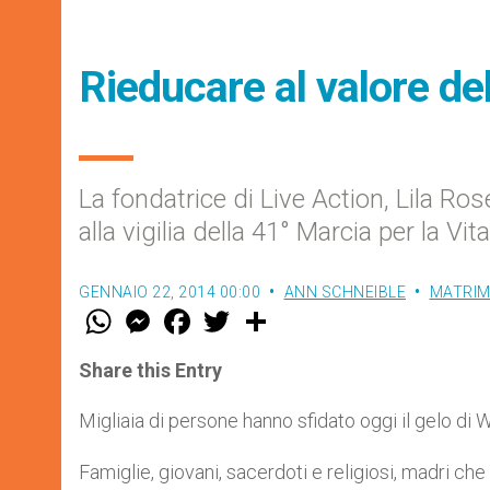
Rieducare al valore del
La fondatrice di Live Action, Lila Rose
alla vigilia della 41° Marcia per la V
GENNAIO 22, 2014 00:00
ANN SCHNEIBLE
MATRIM
W
M
F
T
S
h
e
a
w
h
a
s
c
i
a
t
s
e
t
r
Share this Entry
s
e
b
t
e
A
n
o
e
p
g
o
r
Migliaia di persone hanno sfidato oggi il gelo di 
p
e
k
r
Famiglie, giovani, sacerdoti e religiosi, madri ch