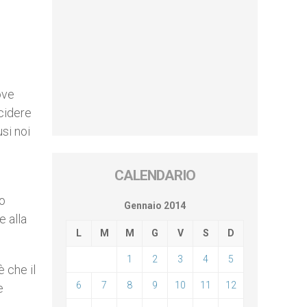
ove
cidere
si noi
CALENDARIO
o
to
Gennaio 2014
 alla
L
M
M
G
V
S
D
1
2
3
4
5
 che il
6
7
8
9
10
11
12
e