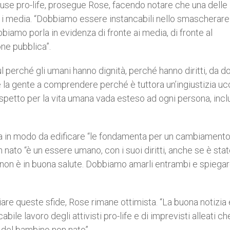
use pro-life, prosegue Rose, facendo notare che una delle
so i media. “Dobbiamo essere instancabili nello smascherare
Dobbiamo porla in evidenza di fronte ai media, di fronte al
one pubblica”.
 perché gli umani hanno dignità, perché hanno diritti, da d
e la gente a comprendere perché è tuttora un’ingiustizia uc
etto per la vita umana vada esteso ad ogni persona, inclu
 in modo da edificare “le fondamenta per un cambiament
nato “è un essere umano, con i suoi diritti, anche se è sta
on è in buona salute. Dobbiamo amarli entrambi e spiegare
are queste sfide, Rose rimane ottimista. “La buona notizia è
abile lavoro degli attivisti pro-life e di imprevisti alleati ch
 del bambino non nato”.