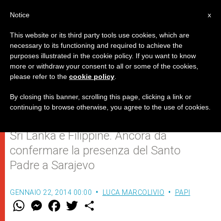
IT
Notice
x
This website or its third party tools use cookies, which are
necessary to its functioning and required to achieve the
purposes illustrated in the cookie policy. If you want to know
Possibile viaggio del Papa in
more or withdraw your consent to all or some of the cookies,
please refer to the
cookie policy
.
Corea
By closing this banner, scrolling this page, clicking a link or
continuing to browse otherwise, you agree to the use of cookies.
Altre visite pastorali allo studio sono in
Sri Lanka e Filippine. Ancora da
confermare la presenza del Santo
Padre a Sarajevo
GENNAIO 22, 2014 00:00
LUCA MARCOLIVIO
PAPI
W
M
F
T
S
h
e
a
w
h
a
s
c
i
a