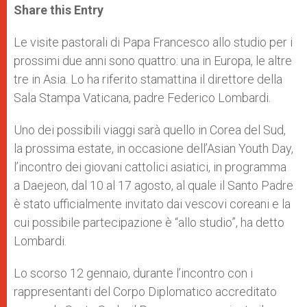
t
s
e
t
r
Share this Entry
s
e
b
t
e
A
n
o
e
p
g
o
r
Le visite pastorali di Papa Francesco allo studio per i
p
e
k
prossimi due anni sono quattro: una in Europa, le altre
r
tre in Asia. Lo ha riferito stamattina il direttore della
Sala Stampa Vaticana, padre Federico Lombardi.
Uno dei possibili viaggi sarà quello in Corea del Sud,
la prossima estate, in occasione dell’Asian Youth Day,
l’incontro dei giovani cattolici asiatici, in programma
a Daejeon, dal 10 al 17 agosto, al quale il Santo Padre
è stato ufficialmente invitato dai vescovi coreani e la
cui possibile partecipazione è “allo studio”, ha detto
Lombardi.
Lo scorso 12 gennaio, durante l’incontro con i
rappresentanti del Corpo Diplomatico accreditato