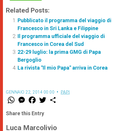
Related Posts:
Pubblicato il programma del viaggio di
Francesco in Sri Lanka e Filippine
Il programma ufficiale del viaggio di
Francesco in Corea del Sud
22-29 luglio: la prima GMG di Papa
Bergoglio
La rivista "Il mio Papa" arriva in Corea
GENNAIO 22, 2014 00:00
PAPI
W
M
F
T
S
h
e
a
w
h
a
s
c
i
a
t
s
e
t
r
Share this Entry
s
e
b
t
e
A
n
o
e
p
g
o
r
Luca Marcolivio
p
e
k