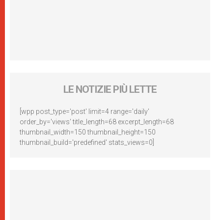
LE NOTIZIE PIÙ LETTE
[wpp post_type='post' limit=4 range='daily'
order_by='views' title_length=68 excerpt_length=68
thumbnail_width=150 thumbnail_height=150
thumbnail_build='predefined' stats_views=0]