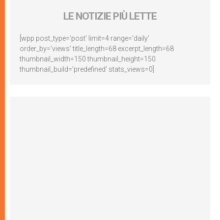
LE NOTIZIE PIÙ LETTE
[wpp post_type='post' limit=4 range='daily'
order_by='views' title_length=68 excerpt_length=68
thumbnail_width=150 thumbnail_height=150
thumbnail_build='predefined' stats_views=0]