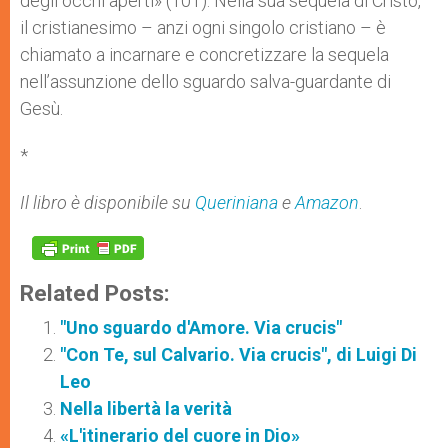
degli occhi aperti» (101). Nella sua sequela di Cristo,
il cristianesimo – anzi ogni singolo cristiano – è
chiamato a incarnare e concretizzare la sequela
nell’assunzione dello sguardo salva-guardante di
Gesù.
*
Il libro è disponibile su
Queriniana
e
Amazon
.
Related Posts:
"Uno sguardo d'Amore. Via crucis"
"Con Te, sul Calvario. Via crucis", di Luigi Di
Leo
Nella libertà la verità
«L'itinerario del cuore in Dio»