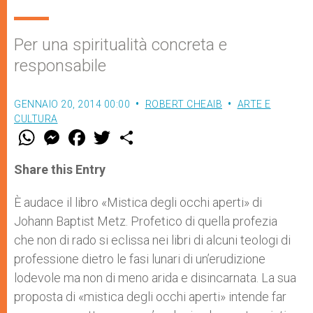
Per una spiritualità concreta e
responsabile
GENNAIO 20, 2014 00:00
ROBERT CHEAIB
ARTE E
CULTURA
W
M
F
T
S
h
e
a
w
h
a
s
c
i
a
t
s
e
t
r
Share this Entry
s
e
b
t
e
A
n
o
e
p
g
o
r
È audace il libro «Mistica degli occhi aperti» di
p
e
k
Johann Baptist Metz. Profetico di quella profezia
r
che non di rado si eclissa nei libri di alcuni teologi di
professione dietro le fasi lunari di un’erudizione
lodevole ma non di meno arida e disincarnata. La sua
proposta di «mistica degli occhi aperti» intende far