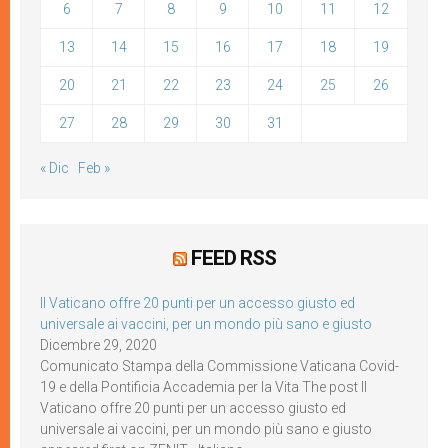
6
7
8
9
10
11
12
13
14
15
16
17
18
19
20
21
22
23
24
25
26
27
28
29
30
31
« Dic
Feb »
FEED RSS
Il Vaticano offre 20 punti per un accesso giusto ed
universale ai vaccini, per un mondo più sano e giusto
Dicembre 29, 2020
Comunicato Stampa della Commissione Vaticana Covid-
19 e della Pontificia Accademia per la Vita The post Il
Vaticano offre 20 punti per un accesso giusto ed
universale ai vaccini, per un mondo più sano e giusto