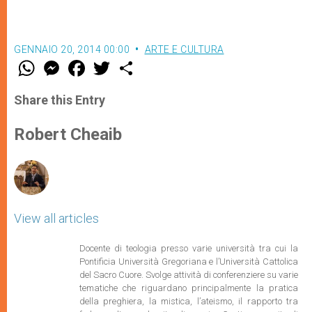
GENNAIO 20, 2014 00:00
ARTE E CULTURA
W
M
F
T
S
h
e
a
w
h
a
s
c
i
a
t
s
e
t
r
Share this Entry
s
e
b
t
e
A
n
o
e
p
g
o
r
Robert Cheaib
p
e
k
r
View all articles
Docente di teologia presso varie università tra cui la
Pontificia Università Gregoriana e l’Università Cattolica
del Sacro Cuore. Svolge attività di conferenziere su varie
tematiche che riguardano principalmente la pratica
della preghiera, la mistica, l’ateismo, il rapporto tra