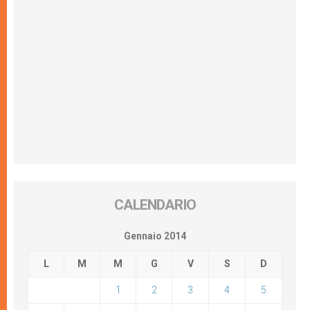
CALENDARIO
Gennaio 2014
L
M
M
G
V
S
D
1
2
3
4
5