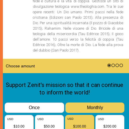
fede e cultura e la vita di coppia. Gestisce un sito di
divulgazione teologica www.theologhia.com. Tra le sue
opere recenti: Un Dio umano. Primi passi nella fede
cristiana (Edizioni san Paolo 2013); Alla presenza di
Dio. Per una spiritualità incarnata (Il pozzo di Giacobbe
2015); Rahamim. Nelle viscere di Dio. Briciole di una
teologia della misericordia (Tau Editrice 2015); Il gioco
dell'amore. 10 passi verso la felicità di coppia (Tau
Editrice 2016); Oltre la morte di Dio. La fede alla prova
del dubbio (San Paolo 2017).