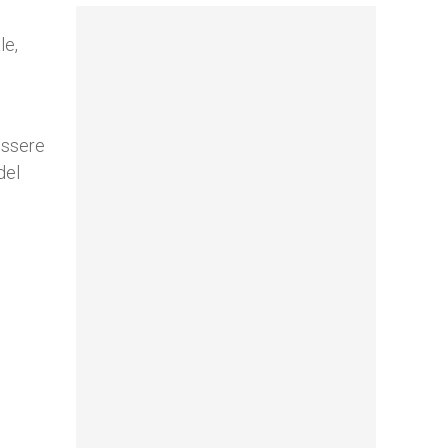
le,
essere
del