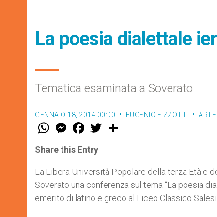
La poesia dialettale ier
Tematica esaminata a Soverato
GENNAIO 18, 2014 00:00
EUGENIO FIZZOTTI
ARTE
W
M
F
T
S
h
e
a
w
h
a
s
c
i
a
t
s
e
t
r
Share this Entry
s
e
b
t
e
A
n
o
e
p
g
o
r
La Libera Università Popolare della terza Età e d
p
e
k
Soverato una conferenza sul tema “La poesia diale
r
emerito di latino e greco al Liceo Classico Sales