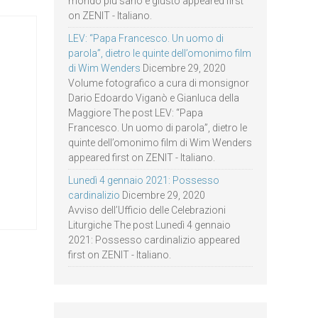
mondo più sano e giusto appeared first
on ZENIT - Italiano.
LEV: “Papa Francesco. Un uomo di
parola”, dietro le quinte dell’omonimo film
di Wim Wenders
Dicembre 29, 2020
Volume fotografico a cura di monsignor
Dario Edoardo Viganò e Gianluca della
Maggiore The post LEV: “Papa
Francesco. Un uomo di parola”, dietro le
quinte dell’omonimo film di Wim Wenders
appeared first on ZENIT - Italiano.
Lunedì 4 gennaio 2021: Possesso
cardinalizio
Dicembre 29, 2020
Avviso dell’Ufficio delle Celebrazioni
Liturgiche The post Lunedì 4 gennaio
2021: Possesso cardinalizio appeared
first on ZENIT - Italiano.