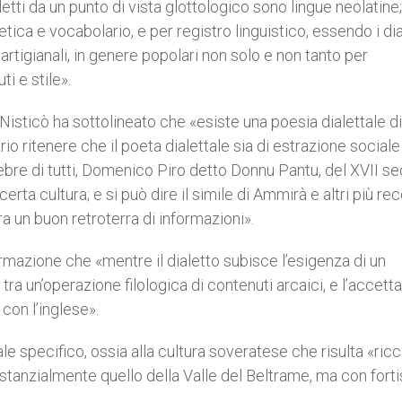
letti da un punto di vista glottologico sono lingue neolatine;
netica e vocabolario, e per registro linguistico, essendo i dial
rtigianali, in genere popolari non solo e non tanto per
i e stile».
sticò ha sottolineato che «esiste una poesia dialettale di
o ritenere che il poeta dialettale sia di estrazione sociale
lebre di tutti, Domenico Piro detto Donnu Pantu, del XVII se
rta cultura; e si può dire il simile di Ammirà e altri più rec
a un buon retroterra di informazioni».
rmazione che «mentre il dialetto subisce l’esigenza di un
tra un’operazione filologica di contenuti arcaici, e l’accett
 con l’inglese».
le specifico, ossia alla cultura soveratese che risulta «ricc
ostanzialmente quello della Valle del Beltrame, ma con fort
.