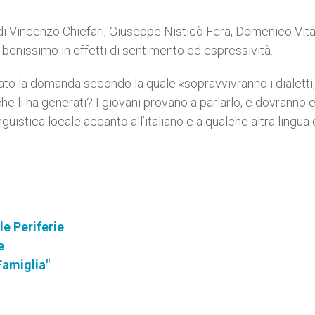
 di Vincenzo Chiefari, Giuseppe Nisticò Fera, Domenico Vita
no benissimo in effetti di sentimento ed espressività.
ato la domanda secondo la quale «sopravvivranno i dialetti,
e li ha generati? I giovani provano a parlarlo, e dovranno 
guistica locale accanto all’italiano e a qualche altra lingua 
le Periferie
e
Famiglia"