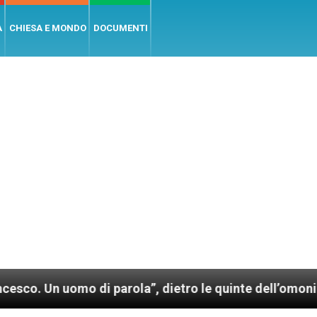
A
CHIESA E MONDO
DOCUMENTI
omo di parola”, dietro le quinte dell’omonimo film d