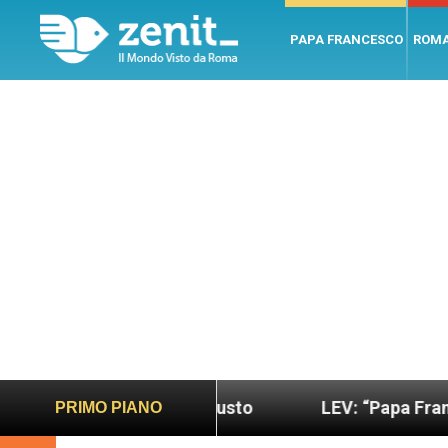
PAPA FRANCESCO
ROM
do più sano e giusto
LEV: “Papa Francesco. Un u
PRIMO PIANO