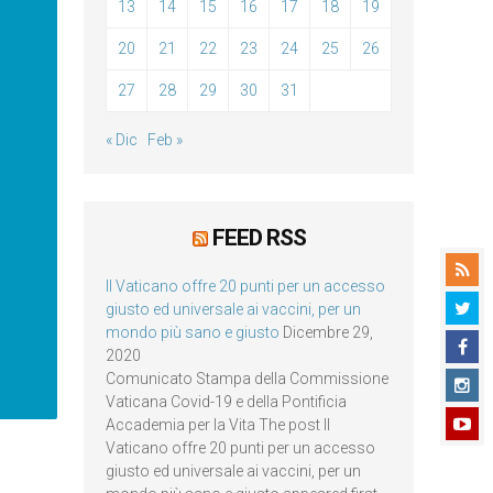
13
14
15
16
17
18
19
20
21
22
23
24
25
26
27
28
29
30
31
« Dic
Feb »
FEED RSS
Il Vaticano offre 20 punti per un accesso
giusto ed universale ai vaccini, per un
mondo più sano e giusto
Dicembre 29,
2020
Comunicato Stampa della Commissione
Vaticana Covid-19 e della Pontificia
Accademia per la Vita The post Il
Vaticano offre 20 punti per un accesso
giusto ed universale ai vaccini, per un