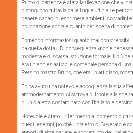
Punto di partenza è stata la rilevazione che «i dia
distinguono tuttavia dalle lingue ufficiali e per fo
genere capaci di esprimere ambienti contadini e a
collocazione sociale quanto per scelta di contenut
Fornendo informazioni quanto mai comprensibili Ni
da quella dotta». Di conseguenza «non è necessari
modesta e di scarsa istruzione formale: il più ce
era un ecclesiastico, e come tale persona di una ce
Persino mastro Bruno, che era un artigiano, mostr
Ed ha avuto una notevole accoglienza la sua affe
ammodernamento, ci si trova di fronte alla scelta 
di un dialetto contaminato con l’italiano e persino
Notevole è stato il riferimento al contesto cultura
questi esempi, poiché il dialetto di Soverato è s
apporti di altre parlate, e soprattutto dell’italiano»