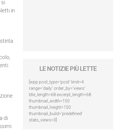
 si
etti in
stinta
colo,
enti.
LE NOTIZIE PIÙ LETTE
[wpp post_type='post' limit=4
range='daily' order_by='views'
title_length=68 excerpt_length=68
azione
thumbnail_width=150
thumbnail_height=150
thumbnail_build='predefined'
a di
stats_views=0]
issimi