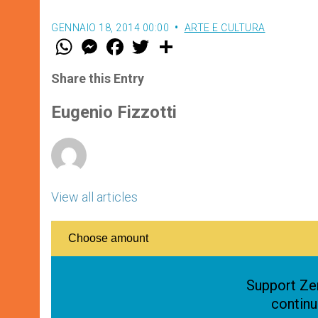
GENNAIO 18, 2014 00:00
ARTE E CULTURA
W
M
F
T
S
h
e
a
w
h
a
s
c
i
a
t
s
e
t
r
Share this Entry
s
e
b
t
e
A
n
o
e
p
g
o
r
Eugenio Fizzotti
p
e
k
r
View all articles