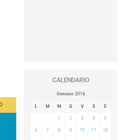
CALENDARIO
Gennaio 2014
L
M
M
G
V
S
D
1
2
3
4
5
6
7
8
9
10
11
12