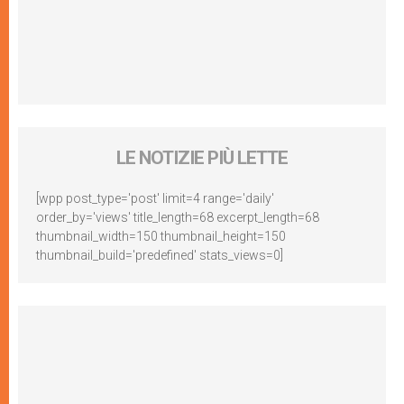
LE NOTIZIE PIÙ LETTE
[wpp post_type='post' limit=4 range='daily'
order_by='views' title_length=68 excerpt_length=68
thumbnail_width=150 thumbnail_height=150
thumbnail_build='predefined' stats_views=0]