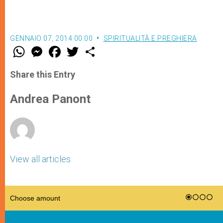
GENNAIO 07, 2014 00:00
SPIRITUALITÀ E PREGHIERA
W
M
F
T
S
h
e
a
w
h
a
s
c
i
a
t
s
e
t
r
Share this Entry
s
e
b
t
e
A
n
o
e
p
g
o
r
Andrea Panont
p
e
k
r
View all articles