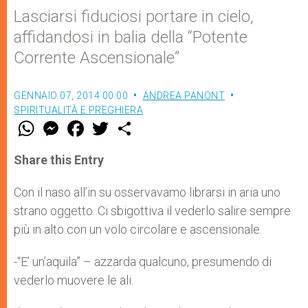
Lasciarsi fiduciosi portare in cielo,
affidandosi in balia della “Potente
Corrente Ascensionale”
GENNAIO 07, 2014 00:00
ANDREA PANONT
SPIRITUALITÀ E PREGHIERA
W
M
F
T
S
h
e
a
w
h
a
s
c
i
a
t
s
e
t
r
Share this Entry
s
e
b
t
e
A
n
o
e
p
g
o
r
Con il naso all’in su osservavamo librarsi in aria uno
p
e
k
strano oggetto. Ci sbigottiva il vederlo salire sempre
r
più in alto con un volo circolare e ascensionale.
-“E’ un’aquila” – azzarda qualcuno, presumendo di
vederlo muovere le ali.