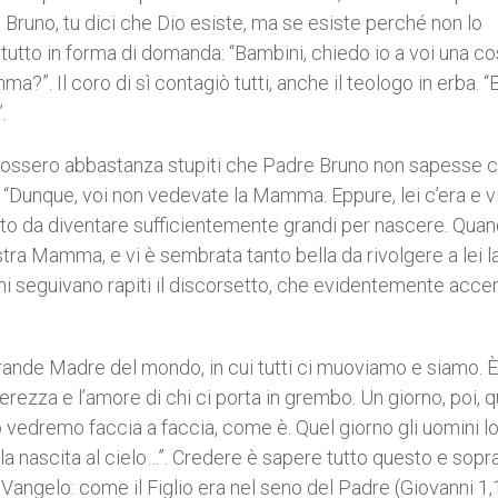
 Bruno, tu dici che Dio esiste, ma se esiste perché non lo
tutto in forma di domanda: “Bambini, chiedo io a voi una co
”. Il coro di sì contagiò tutti, anche il teologo in erba. “E
.
 fossero abbastanza stupiti che Padre Bruno non sapesse c
ale. “Dunque, voi non vedevate la Mamma. Eppure, lei c’era e v
nto da diventare sufficientemente grandi per nascere. Quan
stra Mamma, e vi è sembrata tanto bella da rivolgere a lei l
ini seguivano rapiti il discorsetto, che evidentemente acc
ande Madre del mondo, in cui tutti ci muoviamo e siamo. È
nerezza e l’amore di chi ci porta in grembo. Un giorno, poi,
 vedremo faccia a faccia, come è. Quel giorno gli uomini l
 la nascita al cielo…”. Credere è sapere tutto questo e sopr
l Vangelo: come il Figlio era nel seno del Padre (Giovanni 1,