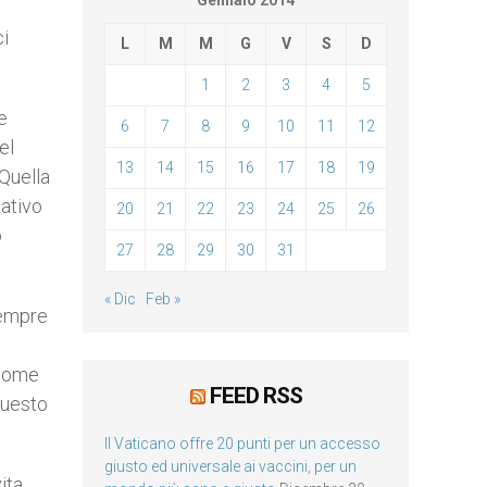
Gennaio 2014
ci
L
M
M
G
V
S
D
1
2
3
4
5
e
6
7
8
9
10
11
12
el
13
14
15
16
17
18
19
 Quella
cativo
20
21
22
23
24
25
26
o
27
28
29
30
31
« Dic
Feb »
sempre
 come
FEED RSS
questo
Il Vaticano offre 20 punti per un accesso
giusto ed universale ai vaccini, per un
ita