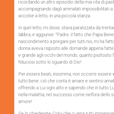
ricordando un altro episodio della mia vita di past
accompagnando dagli ammalati impossibilitati a u
accolse a letto, in una piccola stanza.
In quel letto, mi disse, stava paralizzata da trent
labbra, e aggiunse: “Padre, il fatto che Papa Bened
nascondimento a pregare per tutti noi, mi ha fatt
donna aveva risposto alle domande appena fatte: c
e grande agli occhi del mondo, quanto piuttosto l’
fiduciosi sotto lo sguardo di Dio!
Per essere beati, insomma, non occorre essere im
tutto bene: ciò che conta è amare e sentirsi ama
offrendo a Lui ogni atto e sapendo che in tutto Lu
nella malattia, nel successo come nell’ora dello s
amore!
Se lo chiederete, Colui che ci ama tutti immensame