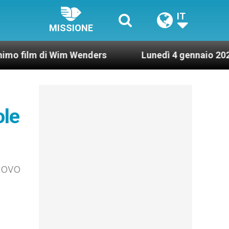
IT
MISSIONE
 Wim Wenders
Lunedì 4 gennaio 2021: Possesso 
ole
uovo