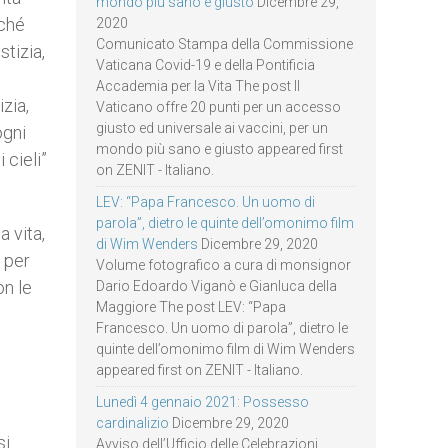
mondo più sano e giusto
Dicembre 29,
rché
2020
Comunicato Stampa della Commissione
stizia,
Vaticana Covid-19 e della Pontificia
Accademia per la Vita The post Il
izia,
Vaticano offre 20 punti per un accesso
giusto ed universale ai vaccini, per un
ogni
mondo più sano e giusto appeared first
 cieli”
on ZENIT - Italiano.
LEV: “Papa Francesco. Un uomo di
parola”, dietro le quinte dell’omonimo film
a vita,
di Wim Wenders
Dicembre 29, 2020
a per
Volume fotografico a cura di monsignor
on le
Dario Edoardo Viganò e Gianluca della
Maggiore The post LEV: “Papa
Francesco. Un uomo di parola”, dietro le
quinte dell’omonimo film di Wim Wenders
appeared first on ZENIT - Italiano.
Lunedì 4 gennaio 2021: Possesso
cardinalizio
Dicembre 29, 2020
i.
Avviso dell’Ufficio delle Celebrazioni