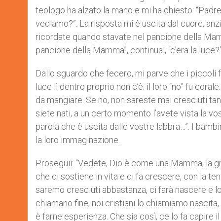
teologo ha alzato la mano e mi ha chiesto: “Padre
vediamo?”. La risposta mi è uscita dal cuore, anzi
ricordate quando stavate nel pancione della Mamma?
pancione della Mamma”, continuai, “c’era la luce?”
Dallo sguardo che fecero, mi parve che i piccoli
luce lì dentro proprio non c’è: il loro “no” fu cor
da mangiare. Se no, non sareste mai cresciuti ta
siete nati, a un certo momento l’avete vista la vo
parola che è uscita dalle vostre labbra…”. I bamb
la loro immaginazione.
Proseguii: “Vedete, Dio è come una Mamma, la gr
che ci sostiene in vita e ci fa crescere, con la te
saremo cresciuti abbastanza, ci farà nascere e lo
chiamano fine, noi cristiani lo chiamiamo nascita,
è farne esperienza. Che sia così, ce lo fa capire i