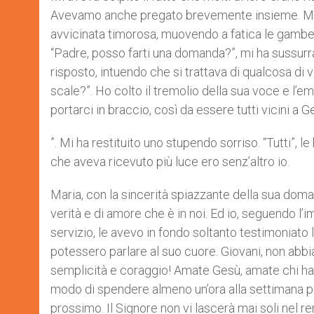
Avevamo anche pregato brevemente insieme. Mari
avvicinata timorosa, muovendo a fatica le gambe 
“Padre, posso farti una domanda?”, mi ha sussurrato
risposto, intuendo che si trattava di qualcosa di 
scale?”. Ho colto il tremolio della sua voce e l’emo
portarci in braccio, così da essere tutti vicini a 
”. Mi ha restituito uno stupendo sorriso. “Tutti”, l
che aveva ricevuto più luce ero senz’altro io.
Maria, con la sincerità spiazzante della sua dom
verità e di amore che è in noi. Ed io, seguendo l’
servizio, le avevo in fondo soltanto testimoniat
potessero parlare al suo cuore. Giovani, non abbi
semplicità e coraggio! Amate Gesù, amate chi ha b
modo di spendere almeno un’ora alla settimana per
prossimo. Il Signore non vi lascerà mai soli nel r