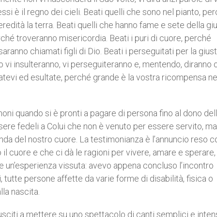
ssi è il regno dei cieli. Beati quelli che sono nel pianto, pe
eredità la terra. Beati quelli che hanno fame e sete della giu
rché troveranno misericordia. Beati i puri di cuore, perché
ranno chiamati figli di Dio. Beati i perseguitati per la giust
ndo vi insulteranno, vi perseguiteranno e, mentendo, diranno 
atevi ed esultate, perché grande è la vostra ricompensa nei
imoni quando si è pronti a pagare di persona fino al dono dell
 essere fedeli a Colui che non è venuto per essere servito, m
onda del nostro cuore. La testimonianza è l’annuncio reso c
o il cuore e che ci dà le ragioni per vivere, amare e sperare,
re un’esperienza vissuta: avevo appena concluso l’incontro
eti, tutte persone affette da varie forme di disabilità, fisica o
lla nascita.
iusciti a mettere su uno spettacolo di canti semplici e intens