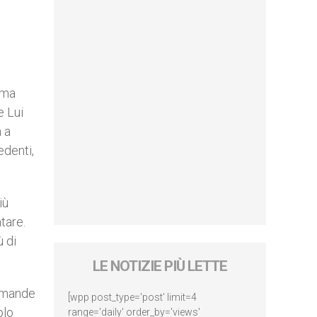
ama
e Lui
a a
edenti,
iù
tare.
 di
LE NOTIZIE PIÙ LETTE
domande
[wpp post_type='post' limit=4
olo
range='daily' order_by='views'