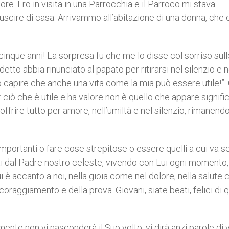
ore. Ero in visita in una Parrocchia e il Parroco mi stava
scire di casa. Arrivammo all’abitazione di una donna, che 
acinque anni! La sorpresa fu che me lo disse col sorriso sull
etto abbia rinunciato al papato per ritirarsi nel silenzio e n
o capire che anche una vita come la mia può essere utile!”.
iò che è utile e ha valore non è quello che appare signifi
offrire tutto per amore, nell’umiltà e nel silenzio, rimanend
portanti o fare cose strepitose o essere quelli a cui va 
ti dal Padre nostro celeste, vivendo con Lui ogni momento,
i è accanto a noi, nella gioia come nel dolore, nella salute
coraggiamento e della prova. Giovani, siate beati, felici di 
nte non vi nasconderà il Suo volto, vi dirà anzi parole di v