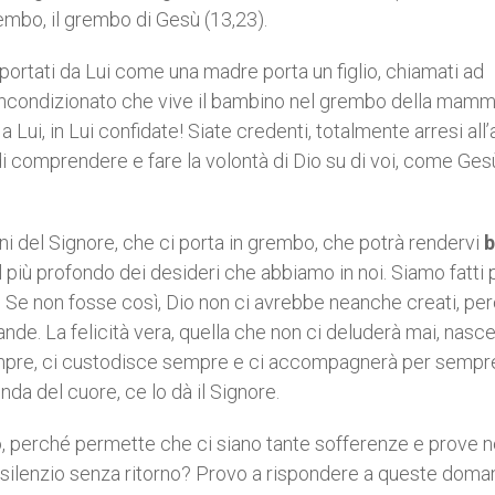
rembo, il grembo di Gesù (13,23).
portati da Lui come una madre porta un figlio, chiamati ad
 incondizionato che vive il bambino nel grembo della mam
vi a Lui, in Lui confidate! Siate credenti, totalmente arresi al
di comprendere e fare la volontà di Dio su di voi, come Ges
ni del Signore, che ci porta in grembo, che potrà rendervi
b
il più profondo dei desideri che abbiamo in noi. Siamo fatti 
rte! Se non fosse così, Dio non ci avrebbe neanche creati, pe
rande. La felicità vera, quella che non ci deluderà mai, nasce
empre, ci custodisce sempre e ci accompagnerà per sempr
da del cuore, ce lo dà il Signore.
o, perché permette che ci siano tante sofferenze e prove n
uo silenzio senza ritorno? Provo a rispondere a queste dom