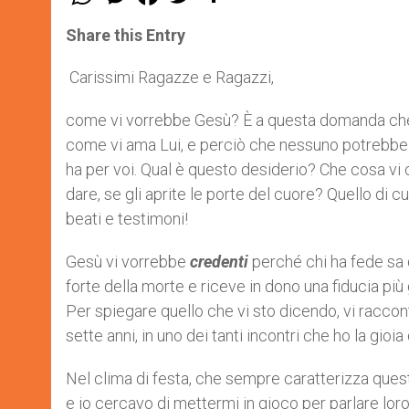
h
e
a
w
h
a
s
c
i
a
t
s
e
t
r
Share this Entry
s
e
b
t
e
A
n
o
e
p
g
o
r
Carissimi Ragazze e Ragazzi,
p
e
k
r
come vi vorrebbe Gesù? È a questa domanda che
come vi ama Lui, e perciò che nessuno potrebbe av
ha per voi. Qual è questo desiderio? Che cosa vi c
dare, se gli aprite le porte del cuore? Quello di
beati e testimoni!
Gesù vi vorrebbe
credenti
perché chi ha fede sa 
forte della morte e riceve in dono una fiducia più 
Per spiegare quello che vi sto dicendo, vi racco
sette anni, in uno dei tanti incontri che ho la gioi
Nel clima di festa, che sempre caratterizza que
e io cercavo di mettermi in gioco per parlare loro