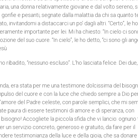
a, una donna relativamente giovane e dal volto sereno, s
gonfie e pesanti, segnate dalla malattia da chi sa quanto 
, invitandomi a distaccarci un po’ dagli altri. “Certo”, le ho
veramente importante per lei. Mi ha chiesto: “In cielo ci son
zione del suo cuore. “In cielo”, le ho detto, “ci sono gli ang
Gesù
e ho ribadito, “nessuno escluso”. L’ho lasciata felice. Dei due
anda, era stata per me una testimone dolcissima del bisogn
impulso del cuore e con la luce che chiedo sempre a Dio per
o l’amore del Padre celeste, con parole semplici, che mi se
ate paura di essere testimoni di amore e di speranza, con
isogno! Accogliete la piccola sfida che vi lancio: ognuno tr
 un servizio concreto, generoso e gratuito, da fare per il
endere testimonianza della luce e della gioia, che sa donare 