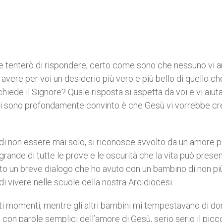
 tenterò di rispondere, certo come sono che nessuno vi 
ere per voi un desiderio più vero e più bello di quello ch
hiede il Signore? Quale risposta si aspetta da voi e vi aiut
 cui sono profondamente convinto è che Gesù vi vorrebbe cr
di non essere mai solo, si riconosce avvolto da un amore p
grande di tutte le prove e le oscurità che la vita può presen
nto un breve dialogo che ho avuto con un bambino di non più
a di vivere nelle scuole della nostra Arcidiocesi.
sti momenti, mentre gli altri bambini mi tempestavano di 
 con parole semplici dell’amore di Gesù, serio serio il picc