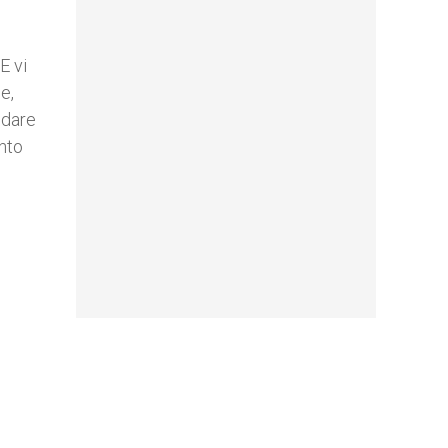
E vi
e,
 dare
anto