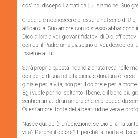
così noi discepoli, amati da Lui, siamo nel Suo g
Credere è riconoscere di essere nel seno di Dio, 
affidarci al Suo amore con lo stesso abbandono
Dico allora a voi, giovani: fidatevi di Dio, affidate
con cui il Padre ama ciascuno di voi, desiderosi 
insieme a Lui.
Sarà proprio questa incondizionata resa nelle ma
desiderio di una felicità piena e duratura è forse 
gioia e per la vita, non per il dolore e per la mo
Egli vuole per noi soltanto il bene, e il bene più g
sentirci amati di un amore che ci precede da s
Quest’amore, fonte della beatitudine vera e profon
Nasce qui, però, un’obiezione: se Dio ci ama tant
vita? Perché il dolore? E perché la morte e il s