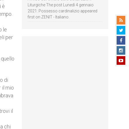
Liturgiche The post Lunedì 4 gennaio
i è
2021: Possesso cardinalizio appeared
tempo.
first on ZENIT - Italiano.
o le
eli per
, quello
o di
 il mio
mbrava
ovi il
a chi