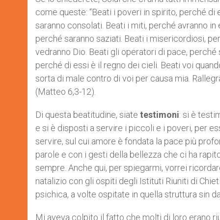
come queste: “Beati i poveri in spirito, perché di e
saranno consolati. Beati i miti, perché avranno in 
perché saranno saziati. Beati i misericordiosi, pe
vedranno Dio. Beati gli operatori di pace, perché sa
perché di essi è il regno dei cieli. Beati voi qua
sorta di male contro di voi per causa mia. Rallegr
(Matteo 6,3-12).
Di questa beatitudine, siate
testimoni
: si è test
e si è disposti a servire i piccoli e i poveri, per
servire, sul cui amore è fondata la pace più prof
parole e con i gesti della bellezza che ci ha rapit
sempre. Anche qui, per spiegarmi, vorrei ricorda
natalizio con gli ospiti degli Istituti Riuniti di Chi
psichica, a volte ospitate in quella struttura sin da
Mi aveva colpito il fatto che molti di loro erano r