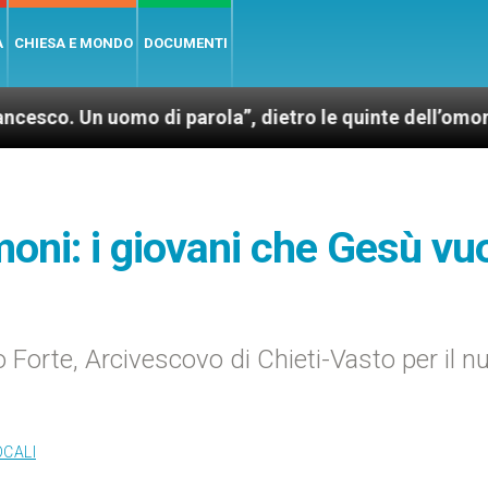
A
CHIESA E MONDO
DOCUMENTI
omo di parola”, dietro le quinte dell’omonimo film di
moni: i giovani che Gesù vu
o Forte, Arcivescovo di Chieti-Vasto per il n
OCALI