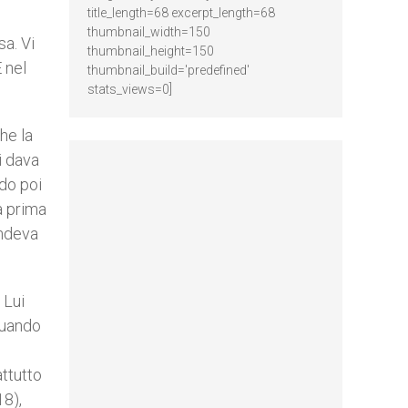
title_length=68 excerpt_length=68
thumbnail_width=150
sa. Vi
thumbnail_height=150
 nel
thumbnail_build='predefined'
stats_views=0]
he la
i dava
do poi
a prima
endeva
 Lui
 quando
o
attutto
18),