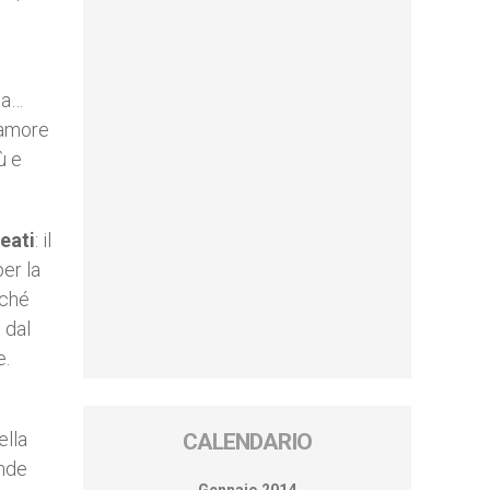
ma…
l’amore
ù e
eati
: il
per la
rché
 dal
e.
ella
CALENDARIO
ande