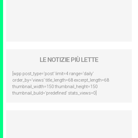
LE NOTIZIE PIÙ LETTE
[wpp post_type='post' limit=4 range='daily'
order_by='views' title_length=68 excerpt_length=68
thumbnail_width=150 thumbnail_height=150
thumbnail_build='predefined' stats_views=0]