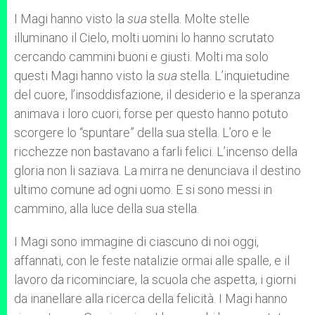
A
n
o
e
p
g
o
r
I Magi hanno visto la
sua
stella. Molte stelle
p
e
k
illuminano il Cielo, molti uomini lo hanno scrutato
r
cercando cammini buoni e giusti. Molti ma solo
questi Magi hanno visto la
sua
stella. L’inquietudine
del cuore, l’insoddisfazione, il desiderio e la speranza
animava i loro cuori; forse per questo hanno potuto
scorgere lo “spuntare” della sua stella. L’oro e le
ricchezze non bastavano a farli felici. L’incenso della
gloria non li saziava. La mirra ne denunciava il destino
ultimo comune ad ogni uomo. E si sono messi in
cammino, alla luce della sua stella.
I Magi sono immagine di ciascuno di noi oggi,
affannati, con le feste natalizie ormai alle spalle, e il
lavoro da ricominciare, la scuola che aspetta, i giorni
da inanellare alla ricerca della felicità. I Magi hanno