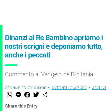
Dinanzi al Re Bambino apriamo i
nostri scrigni e deponiamo tutto,
anche i peccati
Commento al Vangelo dell’Epifania
GENNAIO 03, 2014 00:00
ANTONELLO IAPICCA
ARCHIVI
W
M
F
T
S
h
e
a
w
h
a
s
c
i
a
t
s
e
t
r
Share this Entry
s
e
b
t
e