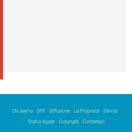
Chi siamo
DPF
Diffusione
La Proprietà
Servizi
Status legale
Copyright
Contattaci