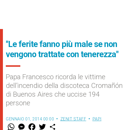
"Le ferite fanno più male se non
vengono trattate con tenerezza"
Papa Francesco ricorda le vittime
dell’incendio della discoteca Cromañón
di Buenos Aires che uccise 194
persone
GENNAIO 01, 2014 00:00
ZENIT STAFF
PAPI
W
M
F
T
S
h
e
a
w
h