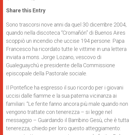
a
s
c
i
a
t
s
e
t
r
Share this Entry
s
e
b
t
e
A
n
o
e
p
g
o
r
Sono trascorsi nove anni da quel 30 dicembre 2004,
p
e
k
quando nella discoteca “Cromañón” di Buenos Aires
r
scoppiò un incendio che uccise 194 persone. Papa
Francesco ha ricordato tutte le vittime in una lettera
inviata a mons. Jorge Lozano, vescovo di
Gualeguaychú e presidente della Commissione
episcopale della Pastorale sociale.
Il Pontefice ha espresso il suo ricordo per i giovani
uccisi dalle fiamme e la sua paterna vicinanza ai
familiari. “Le ferite fanno ancora più male quando non
vengono trattate con tenerezza – si legge nel
messaggio – Guardando il Bambino Gesù, che è tutta
tenerezza, chiedo per loro questo atteggiamento: