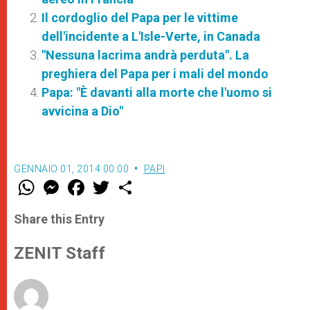
Il cordoglio del Papa per le vittime
dell'incidente a L'Isle-Verte, in Canada
"Nessuna lacrima andrà perduta". La
preghiera del Papa per i mali del mondo
Papa: "È davanti alla morte che l'uomo si
avvicina a Dio"
GENNAIO 01, 2014 00:00
PAPI
W
M
F
T
S
h
e
a
w
h
a
s
c
i
a
t
s
e
t
r
Share this Entry
s
e
b
t
e
A
n
o
e
p
g
o
r
ZENIT Staff
p
e
k
r