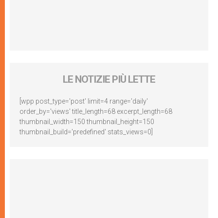
LE NOTIZIE PIÙ LETTE
[wpp post_type='post' limit=4 range='daily'
order_by='views' title_length=68 excerpt_length=68
thumbnail_width=150 thumbnail_height=150
thumbnail_build='predefined' stats_views=0]