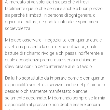
p
g
o
r
Al mercato si va volentieri sia perché vi trovi
p
e
k
facilmente quello che cerchi e anche a buon prezzo,
r
sia perché ti imbatti in persone di ogni genere, di
ogni età e cultura; ne godi la naturale e spontanea
socievolezza.
Mi piace osservare il negoziante: con quanta cura e
civetteria presenta la sua merce sul banco, quali
battute di richiamo rivolge a chi passa indifferente e
quale accoglienza premurosa riserva a chiunque
s’avvicina con un certo interesse al suo tavolo.
Da lui ho soprattutto da imparare come e con quanta
disponibilità si mette a servizio anche del più piccolo
desiderio chiaramente manifestato o anche
solamente accennato. Mi domando sempre se la mia
disponibilità al prossimo non debba essere ancora