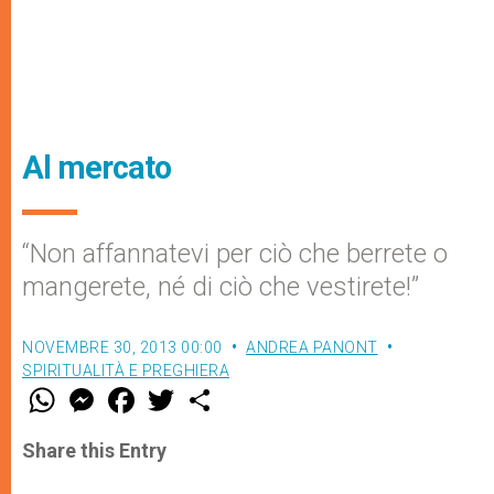
Al mercato
“Non affannatevi per ciò che berrete o
mangerete, né di ciò che vestirete!”
NOVEMBRE 30, 2013 00:00
ANDREA PANONT
SPIRITUALITÀ E PREGHIERA
W
M
F
T
S
h
e
a
w
h
a
s
c
i
a
t
s
e
t
r
Share this Entry
s
e
b
t
e
A
n
o
e