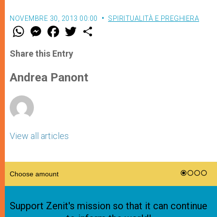
NOVEMBRE 30, 2013 00:00
SPIRITUALITÀ E PREGHIERA
W
M
F
T
S
h
e
a
w
h
a
s
c
i
a
t
s
e
t
r
Share this Entry
s
e
b
t
e
A
n
o
e
p
g
o
r
Andrea Panont
p
e
k
r
View all articles