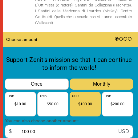
L'Ottimista (direttore). Santini da Collezione (Hachette).
I Santini della Madonna di Lourdes (McKay). Contro
Garibaldi. Quello che a scuola non vi hanno raccontato
(Vallecchi).