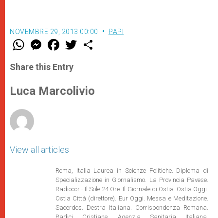
NOVEMBRE 29, 2013 00:00
PAPI
W
M
F
T
S
h
e
a
w
h
a
s
c
i
a
t
s
e
t
r
Share this Entry
s
e
b
t
e
A
n
o
e
p
g
o
r
Luca Marcolivio
p
e
k
r
View all articles
Roma, Italia Laurea in Scienze Politiche. Diploma di
Specializzazione in Giornalismo. La Provincia Pavese.
Radiocor - Il Sole 24 Ore. Il Giornale di Ostia. Ostia Oggi.
Ostia Città (direttore). Eur Oggi. Messa e Meditazione.
Sacerdos. Destra Italiana. Corrispondenza Romana.
Radici Cristiane. Agenzia Sanitaria Italiana.