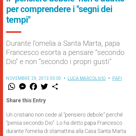
per comprendere i "segni dei
tempi"
Durante l’omelia a Santa Marta, papa
Francesco esorta a pensare “secondo
Dio” e non “secondo i propri gusti”
NOVEMBRE 29, 2013 00:00
LUCA MARCOLIVIO
PAPI
W
M
F
T
S
h
e
a
w
h
a
s
c
i
a
t
s
e
t
r
Share this Entry
s
e
b
t
e
A
n
o
e
p
g
o
r
Un cristiano non cede al “pensiero debole” perché
p
e
k
“pensa secondo Dio”. Lo ha detto papa Francesco
r
durante l’omelia di stamattina alla Casa Santa Marta.