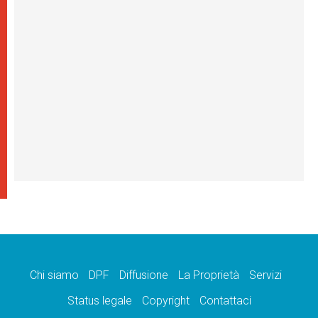
Chi siamo
DPF
Diffusione
La Proprietà
Servizi
Status legale
Copyright
Contattaci