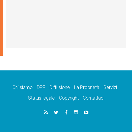
Chi siamo
DPF
Diffusione
La Proprietà
Servizi
Status legale
Copyright
Contattaci