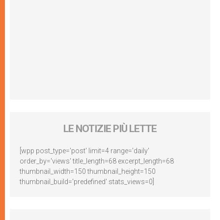
LE NOTIZIE PIÙ LETTE
[wpp post_type='post' limit=4 range='daily'
order_by='views' title_length=68 excerpt_length=68
thumbnail_width=150 thumbnail_height=150
thumbnail_build='predefined' stats_views=0]