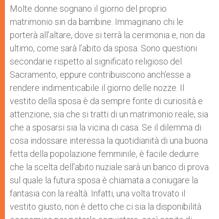
p
g
o
r
Molte donne sognano il giorno del proprio
p
e
k
matrimonio sin da bambine. Immaginano chi le
r
porterà all’altare, dove si terrà la cerimonia e, non da
ultimo, come sarà l’abito da sposa. Sono questioni
secondarie rispetto al significato religioso del
Sacramento, eppure contribuiscono anch’esse a
rendere indimenticabile il giorno delle nozze. Il
vestito della sposa è da sempre fonte di curiosità e
attenzione, sia che si tratti di un matrimonio reale, sia
che a sposarsi sia la vicina di casa. Se il dilemma di
cosa indossare interessa la quotidianità di una buona
fetta della popolazione femminile, è facile dedurre
che la scelta dell’abito nuziale sarà un banco di prova
sul quale la futura sposa è chiamata a coniugare la
fantasia con la realtà. Infatti, una volta trovato il
vestito giusto, non è detto che ci sia la disponibilità