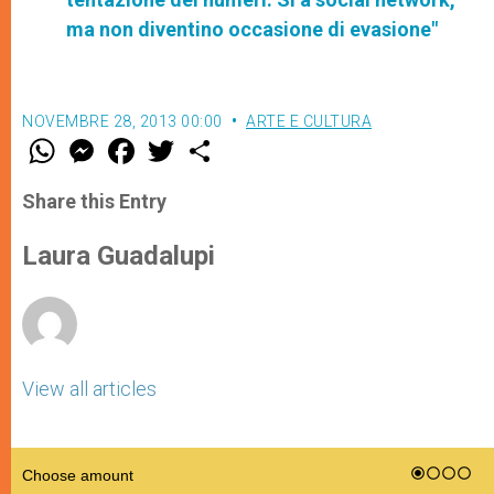
ma non diventino occasione di evasione"
NOVEMBRE 28, 2013 00:00
ARTE E CULTURA
W
M
F
T
S
h
e
a
w
h
a
s
c
i
a
t
s
e
t
r
Share this Entry
s
e
b
t
e
A
n
o
e
p
g
o
r
Laura Guadalupi
p
e
k
r
View all articles