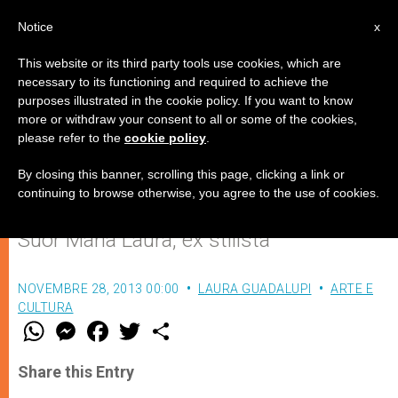
IT
Notice
x
This website or its third party tools use cookies, which are
necessary to its functioning and required to achieve the
purposes illustrated in the cookie policy. If you want to know
Sposarsi in tempo di crisi
more or withdraw your consent to all or some of the cookies,
please refer to the
cookie policy
.
By closing this banner, scrolling this page, clicking a link or
Al monastero di Santa Rita da Cascia,
continuing to browse otherwise, you agree to the use of cookies.
abiti da sposa gratis con i consigli di
Suor Maria Laura, ex stilista
NOVEMBRE 28, 2013 00:00
LAURA GUADALUPI
ARTE E
CULTURA
W
M
F
T
S
h
e
a
w
h
a
s
c
i
a
t
s
e
t
r
Share this Entry
s
e
b
t
e
A
n
o
e