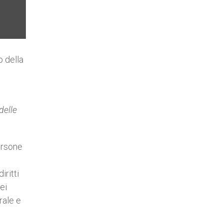
o della
delle
persone
iritti
ei
rale e