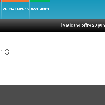
A
CHIESA E MONDO
DOCUMENTI
Il Vaticano offre 20 punti per un ac
013