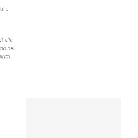
ilio
t alla
smo nei
ritti