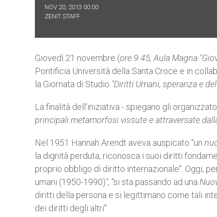
NOV 20, 2013 00:00
ZENIT STAFF
Giovedì 21 novembre (
ore 9.45, Aula Magna "Giov
Pontificia Università della Santa Croce e in colla
la Giornata di Studio
"Diritti Umani, speranza e de
La finalità dell'iniziativa - spiegano gli organizzato
principali metamorfosi vissute e attraversate dalla
Nel 1951 Hannah Arendt aveva auspicato "un
nuo
la dignità perduta, riconosca i suoi diritti fondam
proprio obbligo di diritto internazionale". Oggi, p
umani (1950-1990)
",
"si sta passando ad una
Nuov
diritti della persona e si legittimano come tali 
dei diritti degli altri".