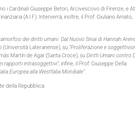
o i Cardinali Giuseppe Betori, Arcivescovo di Firenze, e Att
nziaria (A.I.F.). Interverrà, inoltre, il Prof. Giuliano Amato,
amorfosi dei diritti umani. Dal Nuovo Sinai di Hannah Arend
o (Università Lateranense), su
"Proliferazione e soggettivi
Tomás Martín de Agar (Santa Croce), su
Diritti Umani contro Di
ei rapporti intrasoggettivi"
; infine, il Prof. Giuseppe Della
tfalia Europea alla Westfalia Mondiale".
nte della Repubblica.