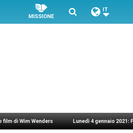
IT
MISSIONE
im Wenders
Lunedì 4 gennaio 2021: Possesso car