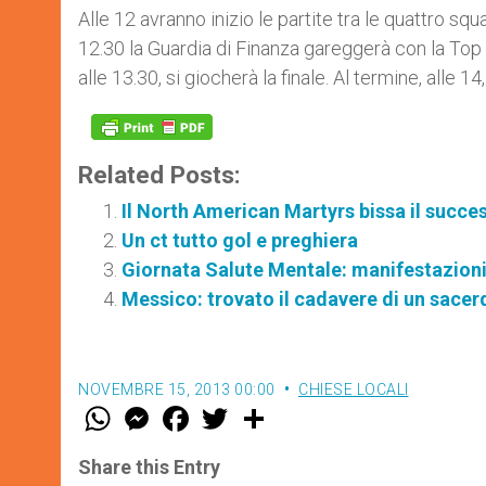
Alle 12 avranno inizio le partite tra le quattro sq
12.30 la Guardia di Finanza gareggerà con la Top C.
alle 13.30, si giocherà la finale. Al termine, alle 
Related Posts:
Il North American Martyrs bissa il succe
Un ct tutto gol e preghiera
Giornata Salute Mentale: manifestazioni 
Messico: trovato il cadavere di un sac
NOVEMBRE 15, 2013 00:00
CHIESE LOCALI
W
M
F
T
S
h
e
a
w
h
a
s
c
i
a
t
s
e
t
r
Share this Entry
s
e
b
t
e