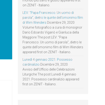
mondo più sano e giusto appeared first
on ZENIT - Italiano.
LEV: “Papa Francesco. Un uomo di
parola”, dietro le quinte dell’omonimo film
di Wim Wenders
Dicembre 29, 2020
Volume fotografico a cura di monsignor
Dario Edoardo Viganò e Gianluca della
Maggiore The post LEV: “Papa
Francesco. Un uomo di parola”, dietro le
quinte dell’omonimo film di Wim Wenders
appeared first on ZENIT - Italiano.
Lunedì 4 gennaio 2021: Possesso
cardinalizio
Dicembre 29, 2020
Avviso dell’Ufficio delle Celebrazioni
Liturgiche The post Lunedì 4 gennaio
2021: Possesso cardinalizio appeared
first on ZENIT - Italiano.