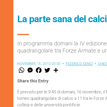
La parte sana del calc
In programma domani la IV edizione di
quadrangolare tra Forze Armate e un
NOVEMBRE 15, 2013 00:00
FEDERICO CENCI
CHIE
W
M
F
T
S
h
e
a
w
h
a
s
c
i
a
t
s
e
t
r
Share this Entry
s
e
b
t
e
A
n
o
e
p
g
o
r
È previsto per le 9.45 di domani, 16 novembre, il f
p
e
k
torneo quadrangolare di calcio a 11 tra le Forze 
r
collegi e delle università pontificie.