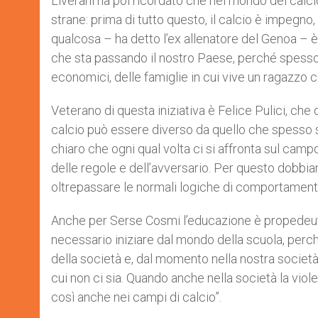
Liverani ha poi ricordato che nel mondo del calci
strane: prima di tutto questo, il calcio è impegno
qualcosa – ha detto l’ex allenatore del Genoa – è n
che sta passando il nostro Paese, perché spesso 
economici, delle famiglie in cui vive un ragazzo co
Veterano di questa iniziativa è Felice Pulici, che 
calcio può essere diverso da quello che spesso si
chiaro che ogni qual volta ci si affronta sul camp
delle regole e dell’avversario. Per questo dobbi
oltrepassare le normali logiche di comportament
Anche per Serse Cosmi l’educazione è propedeutica 
necessario iniziare dal mondo della scuola, perché 
della società e, dal momento nella nostra società 
cui non ci sia. Quando anche nella società la viol
così anche nei campi di calcio”.