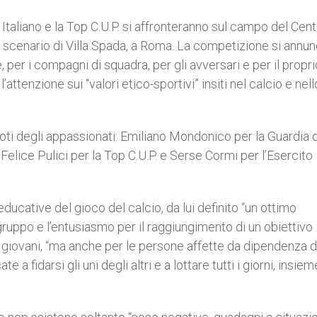
 Italiano e la Top C.U.P. si affronteranno sul campo del Cen
do scenario di Villa Spada, a Roma. La competizione si annun
e, per i compagni di squadra, per gli avversari e per il propri
l’attenzione sui “valori etico-sportivi” insiti nel calcio e nel
noti degli appassionati: Emiliano Mondonico per la Guardia d
 Felice Pulici per la Top C.U.P. e Serse Cormi per l’Esercito
ucative del gioco del calcio, da lui definito “un ottimo
gruppo e l’entusiasmo per il raggiungimento di un obiettivo
 giovani, “ma anche per le persone affette da dipendenza 
a fidarsi gli uni degli altri e a lottare tutti i giorni, insiem