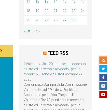
11
12
13
14
15
16
17
18
19
20
21
22
23
24
25
26
27
28
29
30
« Ott
Dic »
FEED RSS
Il Vaticano offre 20 punti per un accesso
giusto ed universale ai vaccini, per un
mondo più sano e giusto
Dicembre 29,
2020
Comunicato Stampa della Commissione
Vaticana Covid-19 e della Pontificia
Accademia per la Vita The post Il
Vaticano offre 20 punti per un accesso
giusto ed universale ai vaccini, per un