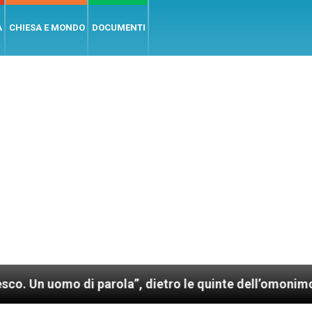
A
CHIESA E MONDO
DOCUMENTI
o di parola”, dietro le quinte dell’omonimo film di W