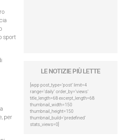
tro
cia
o
lo sport
i
LE NOTIZIE PIÙ LETTE
[wpp post_type='post' limit=4
range='daily' order_by='views'
title_length=68 excerpt_length=68
thumbnail_width=150
da
thumbnail_height=150
e, per
thumbnail_build='predefined'
stats_views=0]