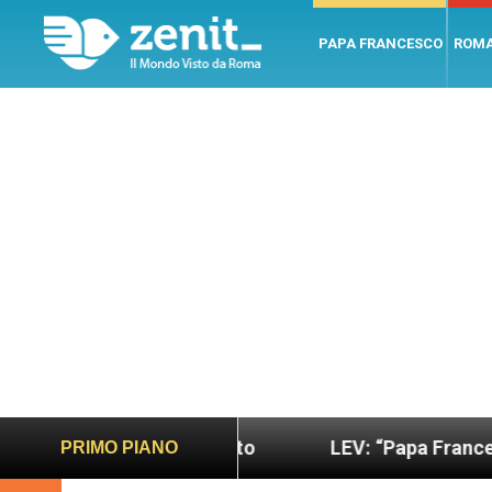
PAPA FRANCESCO
ROM
più sano e giusto
LEV: “Papa Francesco. Un uom
PRIMO PIANO