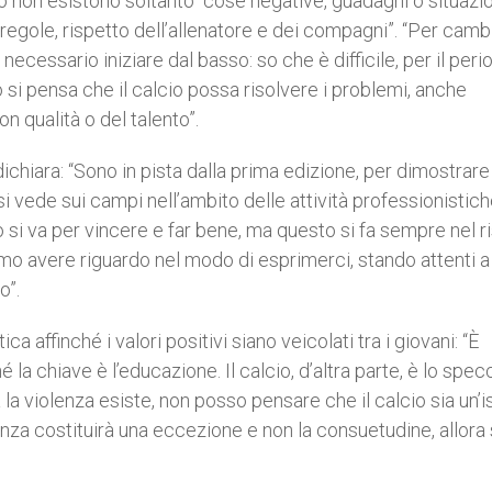
o non esistono soltanto “cose negative, guadagni o situazio
, regole, rispetto dell’allenatore e dei compagni”. “Per camb
ecessario iniziare dal basso: so che è difficile, per il peri
si pensa che il calcio possa risolvere i problemi, anche
n qualità o del talento”.
dichiara: “Sono in pista dalla prima edizione, per dimostrare 
 vede sui campi nell’ambito delle attività professionistich
o si va per vincere e far bene, ma questo si fa sempre nel r
amo avere riguardo nel modo di esprimerci, stando attenti a
o”.
affinché i valori positivi siano veicolati tra i giovani: “È
la chiave è l’educazione. Il calcio, d’altra parte, è lo spec
la violenza esiste, non posso pensare che il calcio sia un’is
enza costituirà una eccezione e non la consuetudine, allora