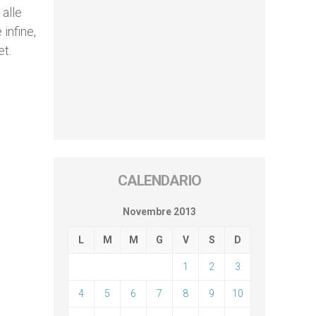
 alle
 infine,
et.
CALENDARIO
Novembre 2013
L
M
M
G
V
S
D
1
2
3
4
5
6
7
8
9
10