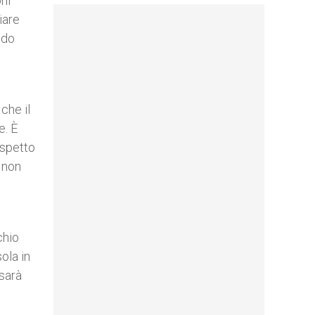
ni
iare
odo
che il
e. È
ispetto
 non
chio
ola in
 sarà