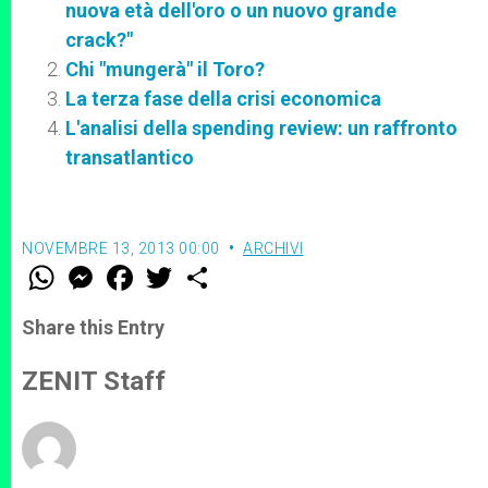
nuova età dell'oro o un nuovo grande
crack?"
Chi "mungerà" il Toro?
La terza fase della crisi economica
L'analisi della spending review: un raffronto
transatlantico
NOVEMBRE 13, 2013 00:00
ARCHIVI
W
M
F
T
S
h
e
a
w
h
a
s
c
i
a
t
s
e
t
r
Share this Entry
s
e
b
t
e
A
n
o
e
p
g
o
r
ZENIT Staff
p
e
k
r