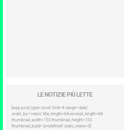
LE NOTIZIE PIÙ LETTE
[wpp post_type='post' limit=4 range='daily'
order_by='views' title_length=68 excerpt_length=68
thumbnail_width=150 thumbnail_height=150
thumbnail_build='predefined' stats_views=0]