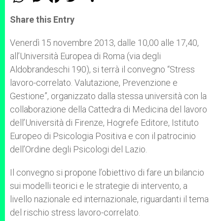
h
e
a
w
h
a
s
c
i
a
t
s
e
t
r
Share this Entry
s
e
b
t
e
A
n
o
e
p
g
o
r
Venerdì 15 novembre 2013, dalle 10,00 alle 17,40,
p
e
k
all’Università Europea di Roma (via degli
r
Aldobrandeschi 190), si terrà il convegno “Stress
lavoro-correlato. Valutazione, Prevenzione e
Gestione”, organizzato dalla stessa università con la
collaborazione della Cattedra di Medicina del lavoro
dell’Università di Firenze, Hogrefe Editore, Istituto
Europeo di Psicologia Positiva e con il patrocinio
dell’Ordine degli Psicologi del Lazio.
Il convegno si propone l’obiettivo di fare un bilancio
sui modelli teorici e le strategie di intervento, a
livello nazionale ed internazionale, riguardanti il tema
del rischio stress lavoro-correlato.