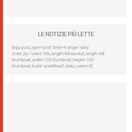
LE NOTIZIE PIÙ LETTE
[wpp post_type='post' limit=4 range='daily'
order_by='views' title_length=68 excerpt_length=68
thumbnail_width=150 thumbnail_height=150
thumbnail_build='predefined' stats_views=0]