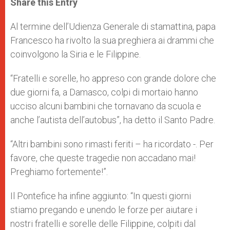
Share this Entry
s
e
b
t
e
A
n
o
e
p
g
o
r
Al termine dell’Udienza Generale di stamattina, papa
p
e
k
Francesco ha rivolto la sua preghiera ai drammi che
r
coinvolgono la Siria e le Filippine.
“Fratelli e sorelle, ho appreso con grande dolore che
due giorni fa, a Damasco, colpi di mortaio hanno
ucciso alcuni bambini che tornavano da scuola e
anche l’autista dell’autobus”, ha detto il Santo Padre.
“Altri bambini sono rimasti feriti – ha ricordato -. Per
favore, che queste tragedie non accadano mai!
Preghiamo fortemente!”.
Il Pontefice ha infine aggiunto: “In questi giorni
stiamo pregando e unendo le forze per aiutare i
nostri fratelli e sorelle delle Filippine, colpiti dal