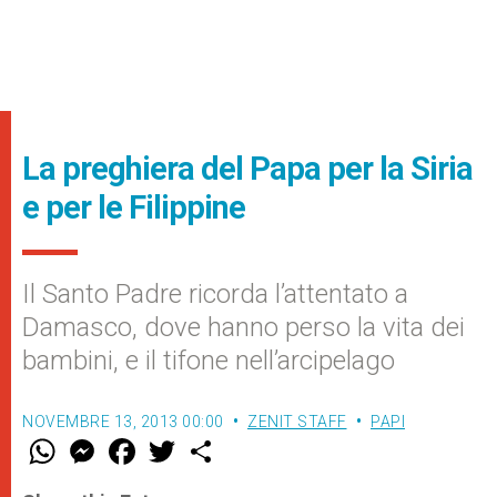
La preghiera del Papa per la Siria
e per le Filippine
Il Santo Padre ricorda l’attentato a
Damasco, dove hanno perso la vita dei
bambini, e il tifone nell’arcipelago
NOVEMBRE 13, 2013 00:00
ZENIT STAFF
PAPI
W
M
F
T
S
h
e
a
w
h
a
s
c
i
a
t
s
e
t
r