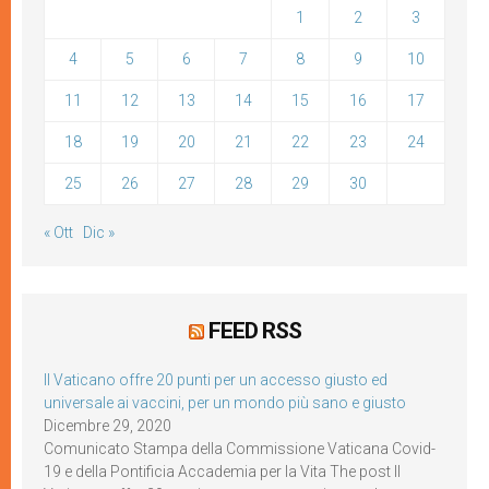
1
2
3
4
5
6
7
8
9
10
11
12
13
14
15
16
17
18
19
20
21
22
23
24
25
26
27
28
29
30
« Ott
Dic »
FEED RSS
Il Vaticano offre 20 punti per un accesso giusto ed
universale ai vaccini, per un mondo più sano e giusto
Dicembre 29, 2020
Comunicato Stampa della Commissione Vaticana Covid-
19 e della Pontificia Accademia per la Vita The post Il