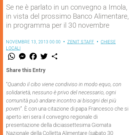
Se ne è parlato in un convegno a Imola,
in vista del prossimo Banco Alimentare,
in programma per il 30 novembre
NOVEMBRE 13, 2013 00:00
ZENIT STAFF
CHIESE
LOCALI
W
M
F
T
S
h
e
a
w
h
a
s
c
i
a
t
s
e
t
r
Share this Entry
s
e
b
t
e
A
n
o
e
p
g
o
r
“
Quando il cibo viene condiviso in modo equo, con
p
e
k
solidarietà, nessuno è privo del necessario, ogni
r
comunità può andare incontro ai bisogni dei più
poveri
”. È con una citazione di papa Francesco che si
aperto ieri sera il convegno regionale di
presentazione della diciassettesima Giornata
Nazionale della Colletta Alimentare (sabato 30