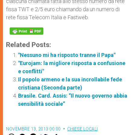
ciascuna chiamata fatta allo stesso numero da rete
fissa TWT e 2/5 euro chiamando da un numero di
rete fissa Telecom Italia e Fastweb.
Related Posts:
"Nessuno mi ha risposto tranne il Papa"
"Eurojam: la migliore risposta a confusione
e conflitti"
Il popolo armeno e la sua incrollabile fede
cristiana (Seconda parte)
Brasile. Card. Assis: “Il nuovo governo abbia
sensibilità sociale”
NOVEMBRE 13, 2013 00:00
CHIESE LOCALI
W
M
F
T
S