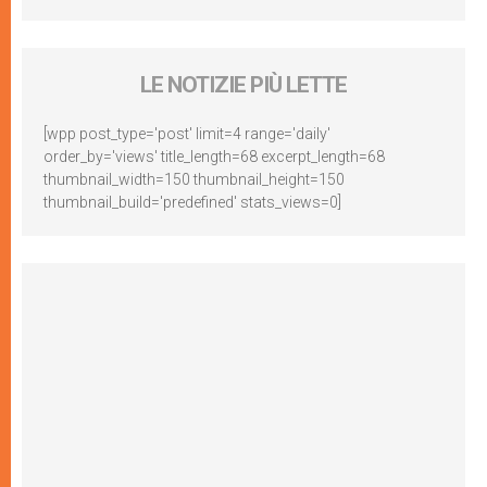
LE NOTIZIE PIÙ LETTE
[wpp post_type='post' limit=4 range='daily'
order_by='views' title_length=68 excerpt_length=68
thumbnail_width=150 thumbnail_height=150
thumbnail_build='predefined' stats_views=0]