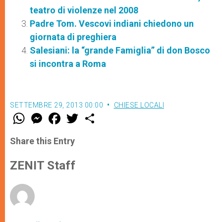
teatro di violenze nel 2008
Padre Tom. Vescovi indiani chiedono un
giornata di preghiera
Salesiani: la “grande Famiglia” di don Bosco
si incontra a Roma
SETTEMBRE 29, 2013 00:00
CHIESE LOCALI
W
M
F
T
S
h
e
a
w
h
a
s
c
i
a
t
s
e
t
r
Share this Entry
s
e
b
t
e
A
n
o
e
p
g
o
r
ZENIT Staff
p
e
k
r