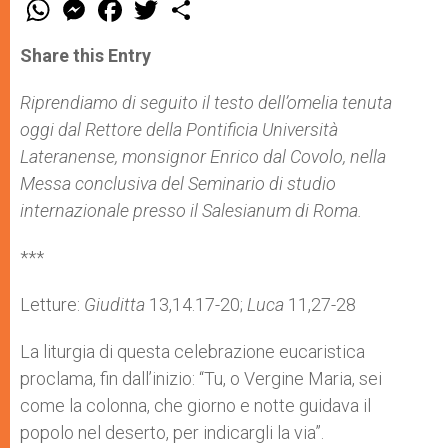
W
M
F
T
S
h
e
a
w
h
a
s
c
i
a
t
s
e
t
r
Share this Entry
s
e
b
t
e
A
n
o
e
p
g
o
r
Riprendiamo di seguito il testo dell’omelia tenuta
p
e
k
oggi dal Rettore della Pontificia Università
r
Lateranense, monsignor Enrico dal Covolo, nella
Messa conclusiva del
Seminario di studio
internazionale presso il Salesianum di Roma.
***
Letture:
Giuditta
13,14.17-20;
Luca
11,27-28
La liturgia di questa celebrazione eucaristica
proclama, fin dall’inizio: “Tu, o Vergine Maria, sei
come la colonna, che giorno e notte guidava il
popolo nel deserto, per indicargli la via”.