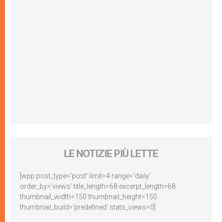
LE NOTIZIE PIÙ LETTE
[wpp post_type='post' limit=4 range='daily'
order_by='views' title_length=68 excerpt_length=68
thumbnail_width=150 thumbnail_height=150
thumbnail_build='predefined' stats_views=0]