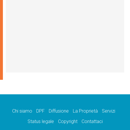
Chi siamo
DPF
Diffusione
La Proprietà
Servizi
Status legale
Copyright
Contattaci