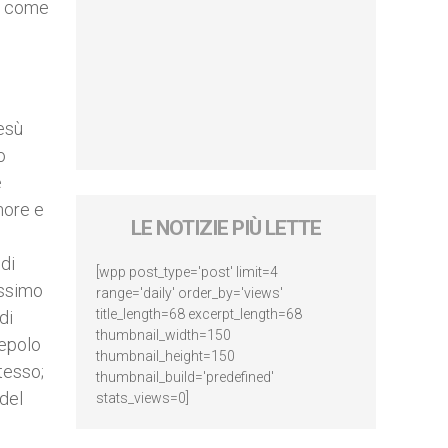
io come
Gesù
o
e
nore e
LE NOTIZIE PIÙ LETTE
di
[wpp post_type='post' limit=4
issimo
range='daily' order_by='views'
title_length=68 excerpt_length=68
di
thumbnail_width=150
cepolo
thumbnail_height=150
tesso;
thumbnail_build='predefined'
del
stats_views=0]