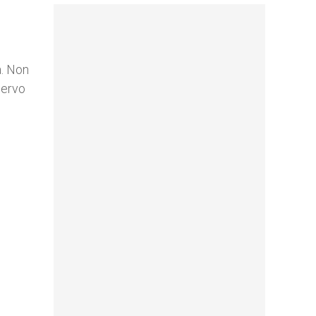
a. Non
servo