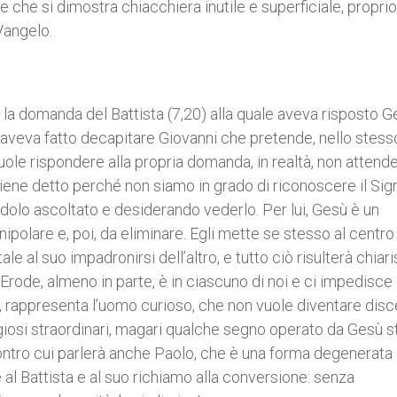
 e che si dimostra chiacchiera inutile e superficiale, propr
 Vangelo.
n la domanda del Battista (7,20) alla quale aveva risposto 
che aveva fatto decapitare Giovanni che pretende, nello stess
uole rispondere alla propria domanda, in realtà, non attend
i viene detto perché non siamo in grado di riconoscere il Sig
endolo ascoltato e desiderando vederlo. Per lui, Gesù è un
polare e, poi, da eliminare. Egli mette se stesso al centro 
e al suo impadronirsi dell’altro, e tutto ciò risulterà chiar
Erode, almeno in parte, è in ciascuno di noi e ci impedisce 
tti, rappresenta l’uomo curioso, che non vuole diventare dis
osi straordinari, magari qualche segno operato da Gesù s
contro cui parlerà anche Paolo, che è una forma degenerata 
e al Battista e al suo richiamo alla conversione: senza