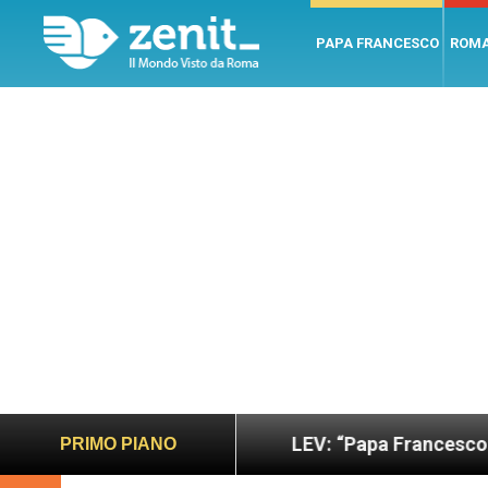
PAPA FRANCESCO
ROM
sano e giusto
LEV: “Papa Francesco. Un uomo di
PRIMO PIANO