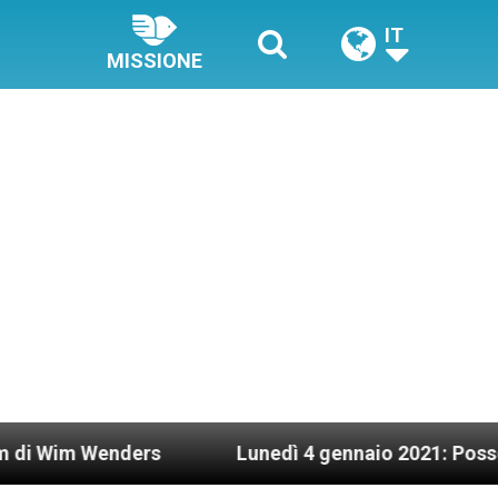
IT
MISSIONE
enders
Lunedì 4 gennaio 2021: Possesso cardin