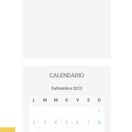
CALENDARIO
Settembre 2013
L
M
M
G
V
S
D
1
2
3
4
5
6
7
8