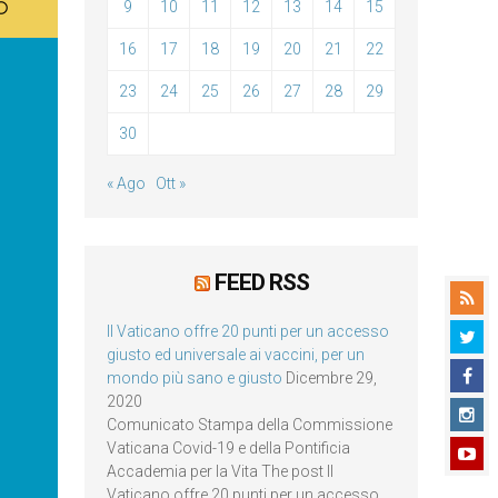
9
10
11
12
13
14
15
16
17
18
19
20
21
22
23
24
25
26
27
28
29
30
« Ago
Ott »
FEED RSS
Il Vaticano offre 20 punti per un accesso
giusto ed universale ai vaccini, per un
mondo più sano e giusto
Dicembre 29,
2020
Comunicato Stampa della Commissione
Vaticana Covid-19 e della Pontificia
Accademia per la Vita The post Il
Vaticano offre 20 punti per un accesso