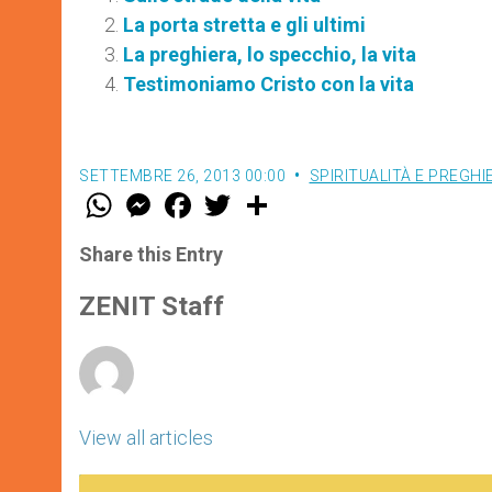
La porta stretta e gli ultimi
La preghiera, lo specchio, la vita
Testimoniamo Cristo con la vita
SETTEMBRE 26, 2013 00:00
SPIRITUALITÀ E PREGHI
W
M
F
T
S
h
e
a
w
h
a
s
c
i
a
t
s
e
t
r
Share this Entry
s
e
b
t
e
A
n
o
e
p
g
o
r
ZENIT Staff
p
e
k
r
View all articles