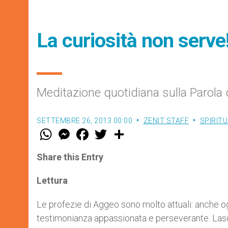
La curiosità non serve
Meditazione quotidiana sulla Parola 
SETTEMBRE 26, 2013 00:00
ZENIT STAFF
SPIRITU
W
M
F
T
S
h
e
a
w
h
a
s
c
i
a
t
s
e
t
r
Share this Entry
s
e
b
t
e
A
n
o
e
p
g
o
r
Lettura
p
e
k
r
Le profezie di Aggeo sono molto attuali: anche ogg
testimonianza appassionata e perseverante. Lascia