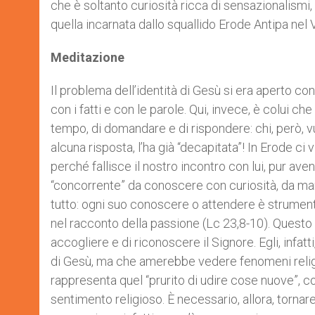
che è soltanto curiosità ricca di sensazionalismi,
quella incarnata dallo squallido Erode Antipa nel
Meditazione
Il problema dell’identità di Gesù si era aperto co
con i fatti e con le parole. Qui, invece, è colui 
tempo, di domandare e di rispondere: chi, però, v
alcuna risposta, l’ha già “decapitata”! In Erode c
perché fallisce il nostro incontro con lui, pur av
“concorrente” da conoscere con curiosità, da mani
tutto: ogni suo conoscere o attendere è strumental
nel racconto della passione (Lc 23,8-10). Questo 
accogliere e di riconoscere il Signore. Egli, infa
di Gesù, ma che amerebbe vedere fenomeni religi
rappresenta quel “prurito di udire cose nuove”, 
sentimento religioso. È necessario, allora, tornar