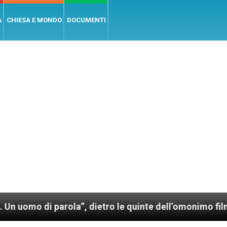
A
CHIESA E MONDO
DOCUMENTI
 parola”, dietro le quinte dell’omonimo film di Wim W