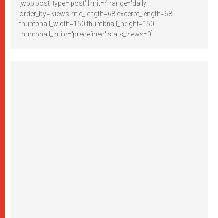
[wpp post_type='post' limit=4 range='daily'
order_by='views' title_length=68 excerpt_length=68
thumbnail_width=150 thumbnail_height=150
thumbnail_build='predefined' stats_views=0]