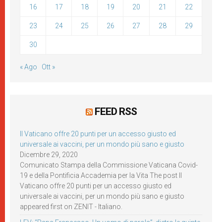
16
17
18
19
20
21
22
23
24
25
26
27
28
29
30
« Ago
Ott »
FEED RSS
Il Vaticano offre 20 punti per un accesso giusto ed
universale ai vaccini, per un mondo più sano e giusto
Dicembre 29, 2020
Comunicato Stampa della Commissione Vaticana Covid-
19 e della Pontificia Accademia per la Vita The post Il
Vaticano offre 20 punti per un accesso giusto ed
universale ai vaccini, per un mondo più sano e giusto
appeared first on ZENIT - Italiano.