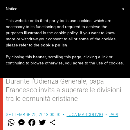
IT
Notice
x
This website or its third party tools use cookies, which are
necessary to its functioning and required to achieve the
purposes illustrated in the cookie policy. If you want to know
La Chiesa non va "privatizzata":
more or withdraw your consent to all or some of the cookies,
please refer to the
cookie policy
.
dobbiamo pregare per la sua
unità
By closing this banner, scrolling this page, clicking a link or
continuing to browse otherwise, you agree to the use of cookies.
Durante l’Udienza Generale, papa
Francesco invita a superare le divisioni
tra le comunità cristiane
SETTEMBRE 25, 2013 00:00
LUCA MARCOLIVIO
PAPI
W
M
F
T
S
h
e
a
w
h
a
s
c
i
a