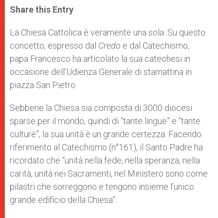
t
s
e
t
r
Share this Entry
s
e
b
t
e
A
n
o
e
p
g
o
r
La Chiesa Cattolica è veramente una sola. Su questo
p
e
k
concetto, espresso dal
r
Credo
e dal Catechismo,
papa Francesco ha articolato la sua catechesi in
occasione dell’Udienza Generale di stamattina in
piazza San Pietro.
Sebbene la Chiesa sia composta di 3000 diocesi
sparse per il mondo, quindi di “tante lingue” e “tante
culture”, la sua unità è un grande certezza. Facendo
riferimento al Catechismo (n°161), il Santo Padre ha
ricordato che “unità nella fede, nella speranza, nella
carità, unità nei Sacramenti, nel Ministero sono come
pilastri che sorreggono e tengono insieme l’unico
grande edificio della Chiesa”.