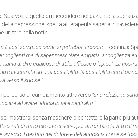
 Sparvoli, è quello di riaccendere nel paziente la speranza
o della depressione: spetta al terapeuta saperla intraveder
 un faro nella notte.
on è così semplice come si potrebbe credere
– continua Spa
o accoglienti ma di saper mescolare empatia, accoglienza ed
ania di dire qualcosa di utile, efficace o “epico”. La nostra
è incentrata su una possibilità: la possibilità che il pazi
 verso il suo sé.”
 un percorso di cambiamento attraverso
“una relazione sana
iare ad avere fiducia in sé e negli altri.”
ifese, mostrarsi senza maschere e contattare la parte più au
rezzati di tutto ciò che ci serve per affrontare la vita e il
se viviamo il destino del dolore e dell’angoscia come se foss