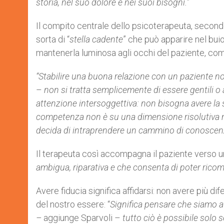
storia, nel suo dolore e nei suoi bisogni.”
Il compito centrale dello psicoterapeuta, secondo
sorta di “
stella cadente
” che può apparire nel bui
mantenerla luminosa agli occhi del paziente, come
“Stabilire una buona relazione con un paziente n
–
non si tratta semplicemente di essere gentili 
attenzione intersoggettiva: non bisogna avere la sm
competenza non è su una dimensione risolutiva ma 
decida di intraprendere un cammino di conoscenza
Il terapeuta così accompagna il paziente verso
ambigua, riparativa e che consenta di poter ricominc
Avere fiducia significa affidarsi: non avere più d
del nostro essere: “
Significa pensare che siamo att
–
aggiunge Sparvoli –
tutto ciò è possibile solo 