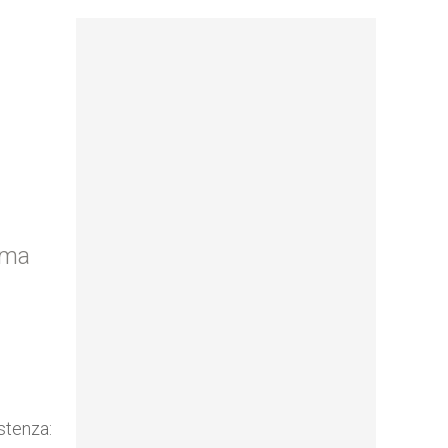
oma
istenza: