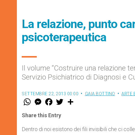
La relazione, punto car
psicoterapeutica
Il volume “Costruire una relazione ter
Servizio Psichiatrico di Diagnosi e 
SETTEMBRE 22, 2013 00:00
GAIA BOTTINO
ARTE 
W
M
F
T
S
h
e
a
w
h
a
s
c
i
a
t
s
e
t
r
Share this Entry
s
e
b
t
e
A
n
o
e
p
g
o
r
Dentro di noi esistono dei fili invisibili che ci co
p
e
k