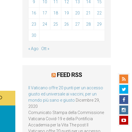
9
10
11
12
13
14
15
16
17
18
19
20
21
22
23
24
25
26
27
28
29
30
« Ago
Ott »
FEED RSS
Il Vaticano offre 20 punti per un accesso
giusto ed universale ai vaccini, per un
mondo più sano e giusto
Dicembre 29,
2020
Comunicato Stampa della Commissione
Vaticana Covid-19 e della Pontificia
Accademia per la Vita The post Il
Vaticano offre 20 punti per un accesso