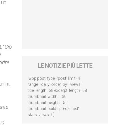
e un
e
: “
Ciò
i
orire
LE NOTIZIE PIÙ LETTE
[wpp post_type='post' limit=4
nini.
range='daily' order_by='views'
title_length=68 excerpt_length=68
thumbnail_width=150
thumbnail_height=150
mente
thumbnail_build='predefined'
stats_views=0]
sua