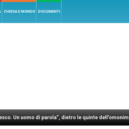
A
CHIESA E MONDO
DOCUMENTI
o di parola”, dietro le quinte dell’omonimo film di W