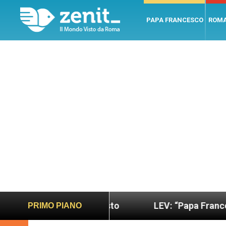
PAPA FRANCESCO
ROM
più sano e giusto
LEV: “Papa Francesco. Un uom
PRIMO PIANO