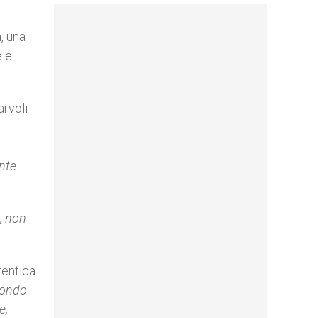
, una
e e
rvoli
ente
, non
tentica
 mondo
e,