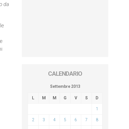
to da
le
ne
ni
CALENDARIO
Settembre 2013
L
M
M
G
V
S
D
1
2
3
4
5
6
7
8