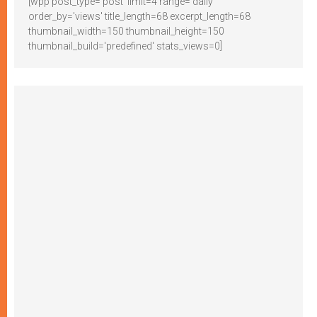
[wpp post_type='post' limit=4 range='daily'
order_by='views' title_length=68 excerpt_length=68
thumbnail_width=150 thumbnail_height=150
thumbnail_build='predefined' stats_views=0]