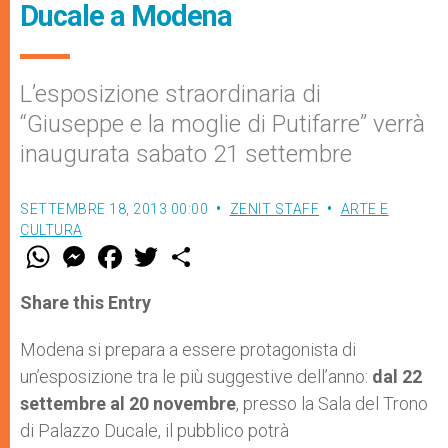
Ducale a Modena
L’esposizione straordinaria di
“Giuseppe e la moglie di Putifarre” verrà
inaugurata sabato 21 settembre
SETTEMBRE 18, 2013 00:00
ZENIT STAFF
ARTE E
CULTURA
W
M
F
T
S
h
e
a
w
h
a
s
c
i
a
t
s
e
t
r
Share this Entry
s
e
b
t
e
A
n
o
e
p
g
o
r
Modena si prepara a essere protagonista di
p
e
k
un’esposizione tra le più suggestive dell’anno:
r
dal 22
settembre al 20 novembre
, presso la Sala del Trono
di Palazzo Ducale, il pubblico potrà