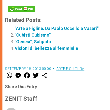
Related Posts:
"Arte a Figline. Da Paolo Uccello a Vasari"
"Cubisti Cubismo"
"Genesi", Salgado
Visioni di bellezza al femminile
SETTEMBRE 18, 2013 00:00
ARTE E CULTURA
W
M
F
T
S
h
e
a
w
h
a
s
c
i
a
t
s
e
t
r
Share this Entry
s
e
b
t
e
A
n
o
e
p
g
o
r
ZENIT Staff
p
e
k
r