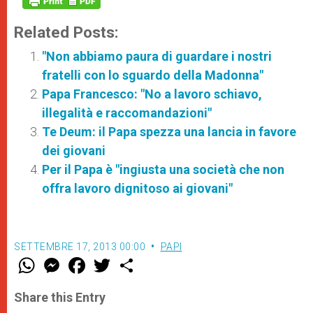
Related Posts:
"Non abbiamo paura di guardare i nostri
fratelli con lo sguardo della Madonna"
Papa Francesco: "No a lavoro schiavo,
illegalità e raccomandazioni"
Te Deum: il Papa spezza una lancia in favore
dei giovani
Per il Papa è "ingiusta una società che non
offra lavoro dignitoso ai giovani"
SETTEMBRE 17, 2013 00:00
PAPI
W
M
F
T
S
h
e
a
w
h
a
s
c
i
a
t
s
e
t
r
Share this Entry
s
e
b
t
e