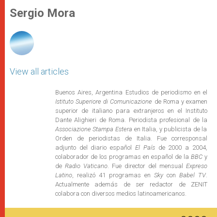
A
n
o
e
p
g
o
r
Sergio Mora
p
e
k
r
View all articles
Buenos Aires, Argentina Estudios de periodismo en el
Istituto Superiore di Comunicazione
de Roma y examen
superior de italiano para extranjeros en el Instituto
Dante Alighieri de Roma. Periodista profesional de la
Associazione Stampa Estera
en Italia, y publicista de la
Orden de periodistas de Italia. Fue corresponsal
adjunto del diario español
El País
de 2000 a 2004,
colaborador de los programas en español de la
BBC
y
de
Radio Vaticano
. Fue director del mensual
Expreso
Latino
, realizó 41 programas en
Sky
con
Babel TV
.
Actualmente además de ser redactor de ZENIT
colabora con diversos medios latinoamericanos.