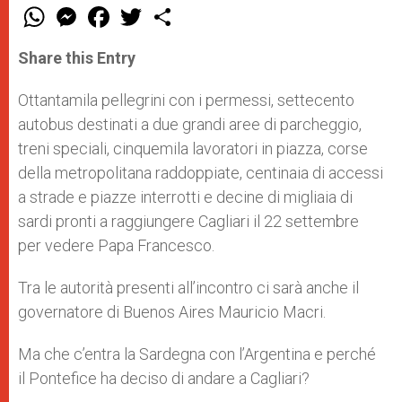
W
M
F
T
S
h
e
a
w
h
a
s
c
i
a
t
s
e
t
r
Share this Entry
s
e
b
t
e
A
n
o
e
p
g
o
r
Ottantamila pellegrini con i permessi, settecento
p
e
k
autobus destinati a due grandi aree di parcheggio,
r
treni speciali, cinquemila lavoratori in piazza, corse
della metropolitana raddoppiate, centinaia di accessi
a strade e piazze interrotti e decine di migliaia di
sardi pronti a raggiungere Cagliari il 22 settembre
per vedere Papa Francesco.
Tra le autorità presenti all’incontro ci sarà anche il
governatore di Buenos Aires Mauricio Macri.
Ma che c’entra la Sardegna con l’Argentina e perché
il Pontefice ha deciso di andare a Cagliari?