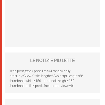
LE NOTIZIE PIÙ LETTE
[wpp post_type='post' limit=4 range='daily'
order_by='views' title_length=68 excerpt_length=68
thumbnail_width=150 thumbnail_height=150
thumbnail_build='predefined' stats_views=0]