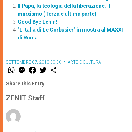
Il Papa, la teologia della liberazione, il
marxismo (Terza e ultima parte)
Good Bye Lenin!
"L'Italia di Le Corbusier" in mostra al MAXXI
di Roma
SETTEMBRE 07, 2013 00:00
ARTE E CULTURA
W
M
F
T
S
h
e
a
w
h
a
s
c
i
a
t
s
e
t
r
Share this Entry
s
e
b
t
e
A
n
o
e
p
g
o
r
ZENIT Staff
p
e
k
r