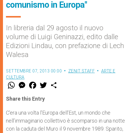
comunismo in Europa"
In libreria dal 29 agosto il nuovo
volume di Luigi Geninazzi, edito dalle
Edizioni Lindau, con prefazione di Lech
Walesa
SETTEMBRE 07, 2013 00:00
ZENIT STAFF
ARTE E
CULTURA
W
M
F
T
S
h
e
a
w
h
a
s
c
i
a
t
s
e
t
r
Share this Entry
s
e
b
t
e
A
n
o
e
p
g
o
r
C’era una volta l’Europa dell’Est, un mondo che
p
e
k
nell’immaginario collettivo è scomparso in una notte
r
con la caduta del Muro il 9 novembre 1989. Sparito,