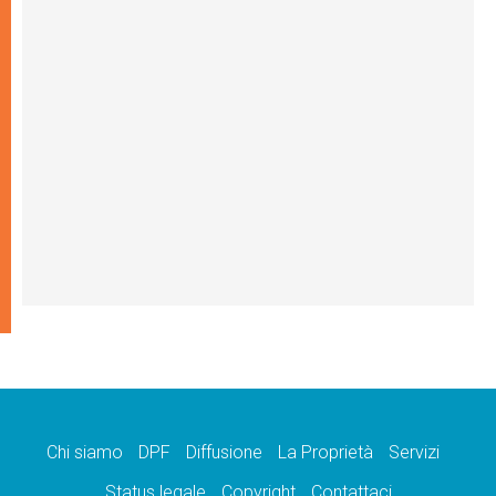
Chi siamo
DPF
Diffusione
La Proprietà
Servizi
Status legale
Copyright
Contattaci