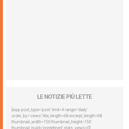
LE NOTIZIE PIÙ LETTE
[wpp post_type='post' limit=4 range='daily'
order_by='views' title_length=68 excerpt_length=68
thumbnail_width=150 thumbnail_height=150
thumbnail_build='predefined' stats_views=0]