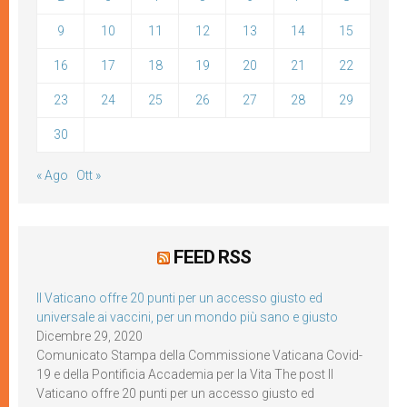
9
10
11
12
13
14
15
16
17
18
19
20
21
22
23
24
25
26
27
28
29
30
« Ago
Ott »
FEED RSS
Il Vaticano offre 20 punti per un accesso giusto ed
universale ai vaccini, per un mondo più sano e giusto
Dicembre 29, 2020
Comunicato Stampa della Commissione Vaticana Covid-
19 e della Pontificia Accademia per la Vita The post Il
Vaticano offre 20 punti per un accesso giusto ed