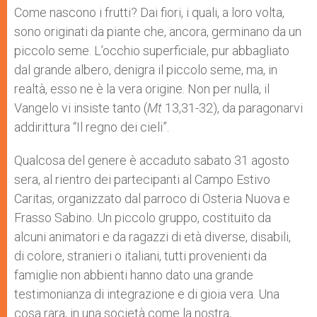
p
g
o
r
Come nascono i frutti? Dai fiori, i quali, a loro volta,
p
e
k
sono originati da piante che, ancora, germinano da un
r
piccolo seme. L’occhio superficiale, pur abbagliato
dal grande albero, denigra il piccolo seme, ma, in
realtà, esso ne è la vera origine. Non per nulla, il
Vangelo vi insiste tanto (
Mt
13,31-32), da paragonarvi
addirittura “Il regno dei cieli”.
Qualcosa del genere è accaduto sabato 31 agosto
sera, al rientro dei partecipanti al Campo Estivo
Caritas, organizzato dal parroco di Osteria Nuova e
Frasso Sabino. Un piccolo gruppo, costituito da
alcuni animatori e da ragazzi di età diverse, disabili,
di colore, stranieri o italiani, tutti provenienti da
famiglie non abbienti hanno dato una grande
testimonianza di integrazione e di gioia vera. Una
cosa rara, in una società come la nostra,