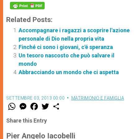
Related Posts:
Accompagnare i ragazzi a scoprire l'azione
personale di Dio nella propria vita
Finché ci sono i giovani, c'é speranza
Un tesoro nascosto che può salvare il
mondo
Abbracciando un mondo che ci aspetta
SETTEMBRE 03, 2013 00:00
MATRIMONIO E FAMIGLIA
W
M
F
T
S
h
e
a
w
h
a
s
c
i
a
t
s
e
t
r
Share this Entry
s
e
b
t
e
A
n
o
e
p
g
o
r
Pier Angelo Iacobelli
p
e
k