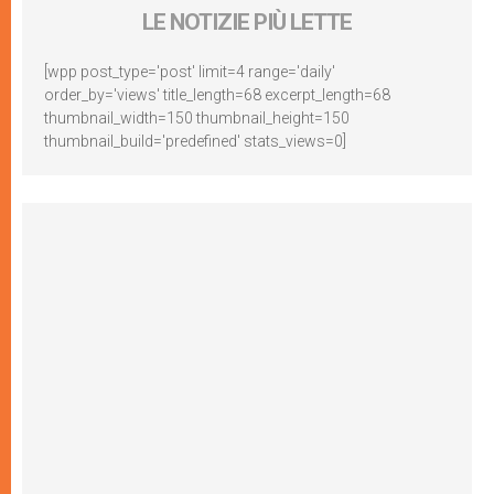
LE NOTIZIE PIÙ LETTE
[wpp post_type='post' limit=4 range='daily'
order_by='views' title_length=68 excerpt_length=68
thumbnail_width=150 thumbnail_height=150
thumbnail_build='predefined' stats_views=0]