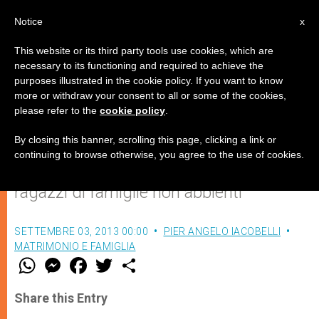
IT
Notice
x
This website or its third party tools use cookies, which are
necessary to its functioning and required to achieve the
purposes illustrated in the cookie policy. If you want to know
"Un nuovo seme è stato gettato"
more or withdraw your consent to all or some of the cookies,
please refer to the
cookie policy
.
By closing this banner, scrolling this page, clicking a link or
Rientro del Campo Estivo Caritas di
continuing to browse otherwise, you agree to the use of cookies.
Osteria Nuova, in provincia di Rieti, per
ragazzi di famiglie non abbienti
SETTEMBRE 03, 2013 00:00
PIER ANGELO IACOBELLI
MATRIMONIO E FAMIGLIA
W
M
F
T
S
h
e
a
w
h
a
s
c
i
a
t
s
e
t
r
Share this Entry
s
e
b
t
e
A
n
o
e